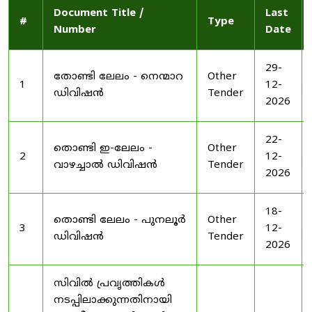
Document Title /
Last
#
Type
Number
Date
29-
തോണ്ടി ലേലം - നെന്മാറ
Other
1
12-
ഡിവിഷൻ
Tender
2026
22-
തൊണ്ടി ഇ-ലേലം -
Other
2
12-
വാഴച്ചാൽ ഡിവിഷൻ
Tender
2026
18-
തൊണ്ടി ലേലം - പുനലൂർ
Other
3
12-
ഡിവിഷൻ
Tender
2026
സിവിൽ പ്രവൃത്തികൾ
നടപ്പിലാക്കുന്നതിനായി