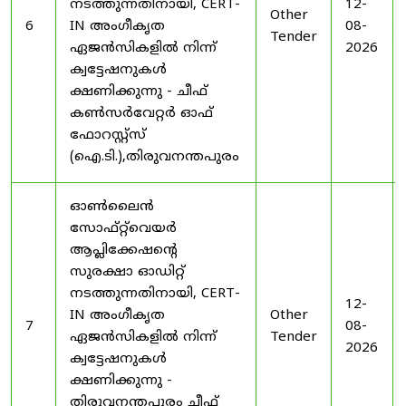
നടത്തുന്നതിനായി, CERT-
12-
Other
6
IN അംഗീകൃത
08-
Tender
ഏജൻസികളിൽ നിന്ന്
2026
ക്വട്ടേഷനുകൾ
ക്ഷണിക്കുന്നു - ചീഫ്
കൺസർവേറ്റർ ഓഫ്
ഫോറസ്റ്റ്സ്
(ഐ.ടി.),തിരുവനന്തപുരം
ഓൺലൈൻ
സോഫ്റ്റ്‌വെയർ
ആപ്ലിക്കേഷന്റെ
സുരക്ഷാ ഓഡിറ്റ്
നടത്തുന്നതിനായി, CERT-
12-
IN അംഗീകൃത
Other
7
08-
ഏജൻസികളിൽ നിന്ന്
Tender
2026
ക്വട്ടേഷനുകൾ
ക്ഷണിക്കുന്നു -
തിരുവനന്തപുരം ചീഫ്