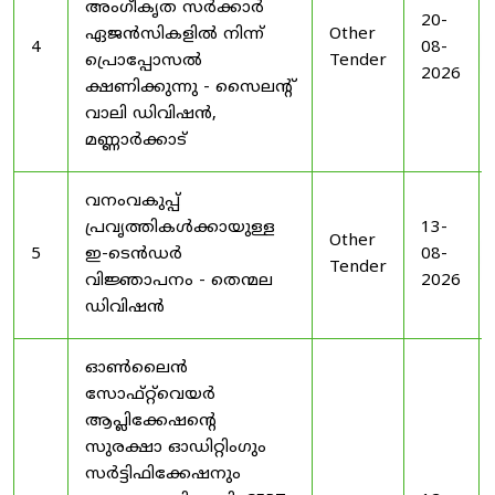
അംഗീകൃത സർക്കാർ
20-
ഏജൻസികളിൽ നിന്ന്
Other
4
08-
പ്രൊപ്പോസൽ
Tender
2026
ക്ഷണിക്കുന്നു - സൈലന്റ്
വാലി ഡിവിഷൻ,
മണ്ണാർക്കാട്
വനംവകുപ്പ്
പ്രവൃത്തികൾക്കായുള്ള
13-
Other
5
ഇ-ടെൻഡർ
08-
Tender
വിജ്ഞാപനം - തെന്മല
2026
ഡിവിഷൻ
ഓൺലൈൻ
സോഫ്റ്റ്‌വെയർ
ആപ്ലിക്കേഷന്റെ
സുരക്ഷാ ഓഡിറ്റിംഗും
സർട്ടിഫിക്കേഷനും