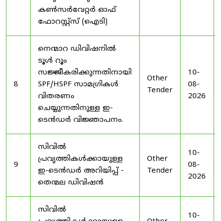
കൺസർവേറ്റർ ഓഫ്
ഫോറസ്റ്റ്സ് (ഐടി)
നെന്മാറ ഡിവിഷനിൽ
ടൂൾ റൂം
സജ്ജീകരിക്കുന്നതിനായി
10-
Other
8
SPF/HSPF സാമഗ്രികൾ
08-
Tender
വിതരണം
2026
ചെയ്യുന്നതിനുള്ള ഇ-
ടെൻഡർ വിജ്ഞാപനം.
സിവിൽ
10-
പ്രവൃത്തികൾക്കായുള്ള
Other
9
08-
ഇ-ടെൻഡർ അറിയിപ്പ് -
Tender
2026
തെന്മല ഡിവിഷൻ
സിവിൽ
10-