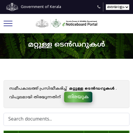
Government of Kerala
മറ്റുള്ള ടെൻഡറുകൾ
സമീപകാലത്ത് പ്രസിദ്ധീകരിച്ച്
മറ്റുള്ള ടെൻഡറുകൾ
.
തിരയുക
വിപുലമായി തിരയുന്നതിന്