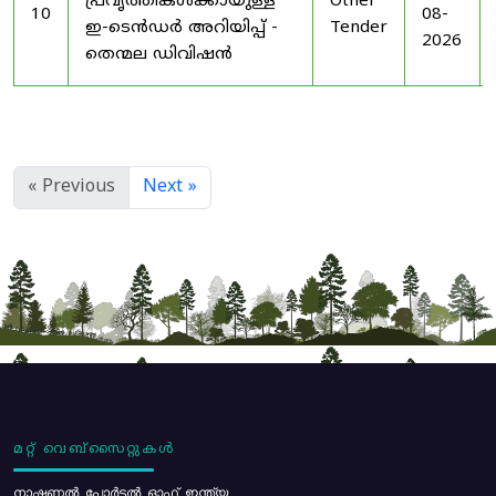
പ്രവൃത്തികൾക്കായുള്ള
Other
10
08-
ഇ-ടെൻഡർ അറിയിപ്പ് -
Tender
2026
തെന്മല ഡിവിഷൻ
« Previous
Next »
മറ്റ് വെബ്സൈറ്റുകൾ
നാഷണൽ പോർട്ടൽ ഓഫ് ഇന്ത്യ