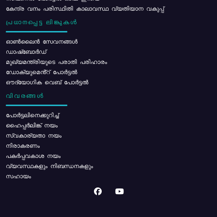
കേന്ദ്ര വനം പരിസ്ഥിതി കാലാവസ്ഥ വ്യതിയാന വകുപ്പ്
പ്രധാനപ്പെട്ട ലിങ്കുകൾ
ഓൺലൈൻ സേവനങ്ങൾ
ഡാഷ്ബോർഡ്
മുഖ്യമന്ത്രിയുടെ പരാതി പരിഹാരം
ഡോക്യുമെൻ്റ് പോർട്ടൽ
ഔദ്യോഗിക വെബ് പോർട്ടൽ
വിവരങ്ങൾ
പോര്‍ട്ടലിനെക്കുറിച്ച്
ഹൈപ്പർലിങ്ക് നയം
സ്വകാര്യതാ നയം
നിരാകരണം
പകർപ്പവകാശ നയം
വ്യവസ്ഥകളും നിബന്ധനകളും
സഹായം