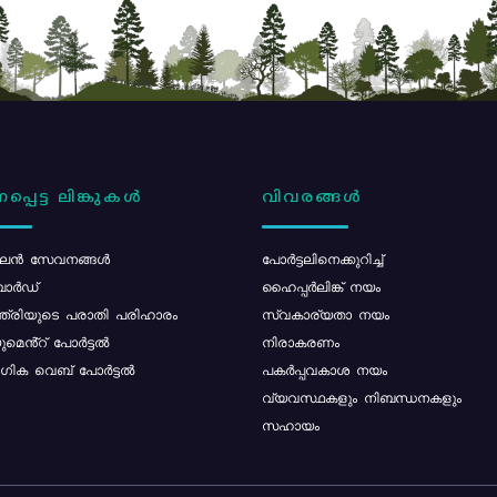
പ്പെട്ട ലിങ്കുകൾ
വിവരങ്ങൾ
ൻ സേവനങ്ങൾ
പോര്‍ട്ടലിനെക്കുറിച്ച്
ോർഡ്
ഹൈപ്പർലിങ്ക് നയം
്ത്രിയുടെ പരാതി പരിഹാരം
സ്വകാര്യതാ നയം
മെൻ്റ് പോർട്ടൽ
നിരാകരണം
ിക വെബ് പോർട്ടൽ
പകർപ്പവകാശ നയം
വ്യവസ്ഥകളും നിബന്ധനകളും
സഹായം