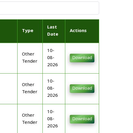
Last
Type
Actions
Date
10-
Other
08-
Download
Tender
2026
10-
Other
08-
Download
Tender
2026
10-
Other
08-
Download
Tender
2026