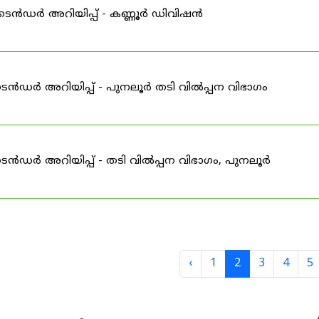
ഇ-ടെൻഡർ അറിയിപ്പ് - കണ്ണൂർ ഡിവിഷൻ
െൻഡർ അറിയിപ്പ് - പുനലൂർ തടി വിൽപ്പന വിഭാഗം
െൻഡർ അറിയിപ്പ് - തടി വിൽപ്പന വിഭാഗം, പുനലൂർ
‹
1
2
3
4
5