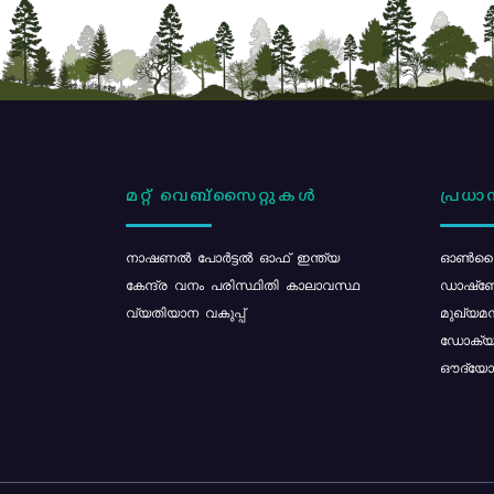
മറ്റ് വെബ്സൈറ്റുകൾ
പ്രധാന
നാഷണൽ പോർട്ടൽ ഓഫ് ഇന്ത്യ
ഓൺലൈ
കേന്ദ്ര വനം പരിസ്ഥിതി കാലാവസ്ഥ
ഡാഷ്ബ
വ്യതിയാന വകുപ്പ്
മുഖ്യമന
ഡോക്യു
ഔദ്യോഗ