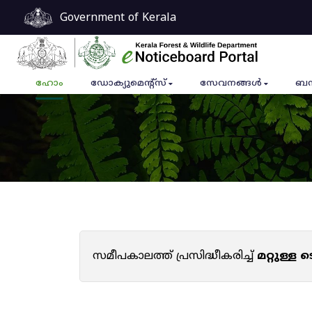
Government of Kerala
ഹോം
ഡോക്യുമെൻ്റ്സ്
സേവനങ്ങൾ
ബന
സമീപകാലത്ത് പ്രസിദ്ധീകരിച്ച്
മറ്റുള്