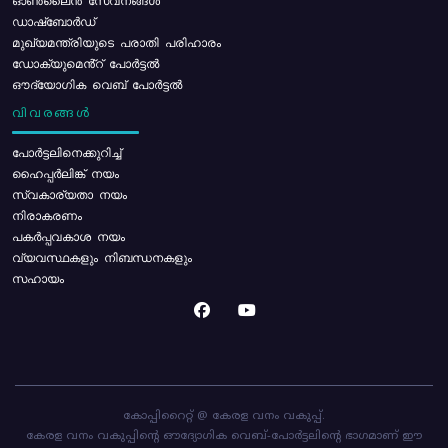
ഓൺലൈൻ സേവനങ്ങൾ
ഡാഷ്ബോർഡ്
മുഖ്യമന്ത്രിയുടെ പരാതി പരിഹാരം
ഡോക്യുമെൻ്റ് പോർട്ടൽ
ഔദ്യോഗിക വെബ് പോർട്ടൽ
വിവരങ്ങൾ
പോര്‍ട്ടലിനെക്കുറിച്ച്
ഹൈപ്പർലിങ്ക് നയം
സ്വകാര്യതാ നയം
നിരാകരണം
പകർപ്പവകാശ നയം
വ്യവസ്ഥകളും നിബന്ധനകളും
സഹായം
കോപ്പിറൈറ്റ് @ കേരള വനം വകുപ്പ്.
കേരള വനം വകുപ്പിന്റെ ഔദ്യോഗിക വെബ്-പോർട്ടലിന്റെ ഭാഗമാണ് ഈ