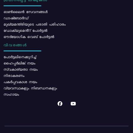
പ്രധാനപ്പെട്ട ലിങ്കുകൾ
ഓൺലൈൻ സേവനങ്ങൾ
ഡാഷ്ബോർഡ്
മുഖ്യമന്ത്രിയുടെ പരാതി പരിഹാരം
ഡോക്യുമെൻ്റ് പോർട്ടൽ
ഔദ്യോഗിക വെബ് പോർട്ടൽ
വിവരങ്ങൾ
പോര്‍ട്ടലിനെക്കുറിച്ച്
ഹൈപ്പർലിങ്ക് നയം
സ്വകാര്യതാ നയം
നിരാകരണം
പകർപ്പവകാശ നയം
വ്യവസ്ഥകളും നിബന്ധനകളും
സഹായം