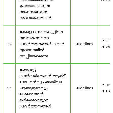
ഗതാഗതത്തിനായി
2024
ഉപയോഗിക്കുന്ന
വാഹനങ്ങളുടെ
സവിശേഷതകൾ
കേരള വനം വകുപ്പിലെ
വനവൽക്കരണ
19-11-
14
പ്രവർത്തനങ്ങൾ കരാർ
Guidelines
2024
വ്യവസ്ഥയിൽ
നടപ്പിലാക്കുന്നു
ഫോറസ്റ്റ്
കൺസർവേഷൻ ആക്ട്
1980 ൻ്റെയും അതിലെ
29-01-
15
ചട്ടങ്ങളുടെയും
Guidelines
2018
ലംഘനങ്ങൾ
ഉൾക്കൊള്ളുന്ന
പ്രവർത്തനങ്ങൾ