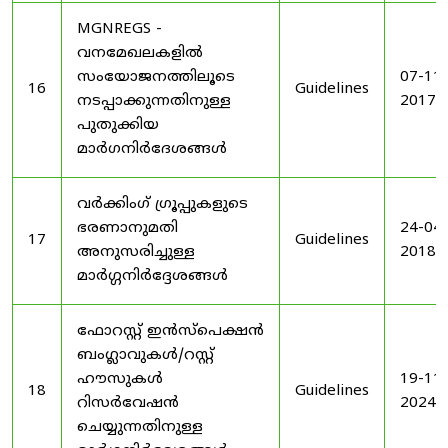
MGNREGS -
വനമേഖലകളിൽ
സംയോജനത്തിലൂടെ
07-11-
16
Guidelines
നടപ്പാക്കുന്നതിനുള്ള
2017
പുതുക്കിയ
മാർഗനിർദേശങ്ങൾ
വർക്കിംഗ് ഗ്രൂപ്പുകളുടെ
ഭരണാനുമതി
24-04-
17
Guidelines
അനുസരിച്ചുള്ള
2018
മാർഗ്ഗനിർദ്ദേശങ്ങൾ
ഫോറസ്റ്റ് ഇൻസ്പെക്ഷൻ
ബംഗ്ലാവുകൾ/റസ്റ്റ്
ഹൗസുകൾ
19-11-
18
Guidelines
റിസർവേഷൻ
2024
ചെയ്യുന്നതിനുള്ള