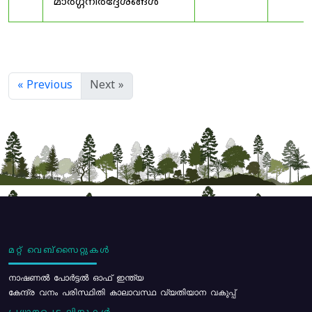
മാർഗ്ഗനിർദ്ദേശങ്ങൾ
« Previous
Next »
മറ്റ് വെബ്സൈറ്റുകൾ
നാഷണൽ പോർട്ടൽ ഓഫ് ഇന്ത്യ
കേന്ദ്ര വനം പരിസ്ഥിതി കാലാവസ്ഥ വ്യതിയാന വകുപ്പ്