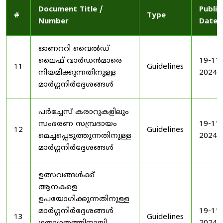
Document Title /
Publis
#
Type
Number
Date
ഓണററി വൈൽഡ്
ലൈഫ് വാർഡൻമാരെ
19-11-
11
Guidelines
നിയമിക്കുന്നതിനുള്ള
2024
മാർഗ്ഗനിർദ്ദേശങ്ങൾ
പർച്ചേസ് കരാറുകളിലും
സംഭരണ ​​സമ്പ്രദായം
19-11-
12
Guidelines
മെച്ചപ്പെടുത്തുന്നതിനുള്ള
2024
മാർഗ്ഗനിർദ്ദേശങ്ങൾ
ഉത്സവങ്ങൾക്ക്
ആനകളെ
ഉപയോഗിക്കുന്നതിനുള്ള
മാർഗ്ഗനിർദ്ദേശങ്ങൾ
19-11-
13
Guidelines