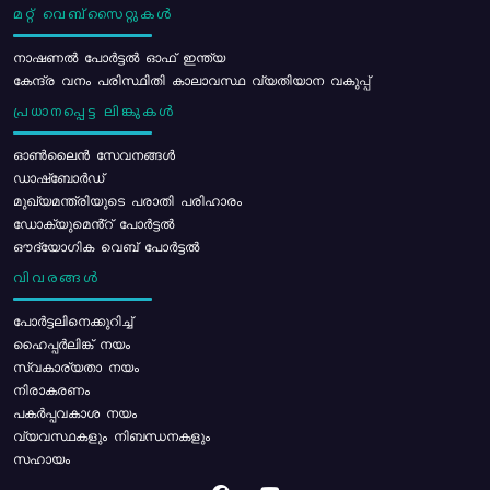
മറ്റ് വെബ്സൈറ്റുകൾ
നാഷണൽ പോർട്ടൽ ഓഫ് ഇന്ത്യ
കേന്ദ്ര വനം പരിസ്ഥിതി കാലാവസ്ഥ വ്യതിയാന വകുപ്പ്
പ്രധാനപ്പെട്ട ലിങ്കുകൾ
ഓൺലൈൻ സേവനങ്ങൾ
ഡാഷ്ബോർഡ്
മുഖ്യമന്ത്രിയുടെ പരാതി പരിഹാരം
ഡോക്യുമെൻ്റ് പോർട്ടൽ
ഔദ്യോഗിക വെബ് പോർട്ടൽ
വിവരങ്ങൾ
പോര്‍ട്ടലിനെക്കുറിച്ച്
ഹൈപ്പർലിങ്ക് നയം
സ്വകാര്യതാ നയം
നിരാകരണം
പകർപ്പവകാശ നയം
വ്യവസ്ഥകളും നിബന്ധനകളും
സഹായം