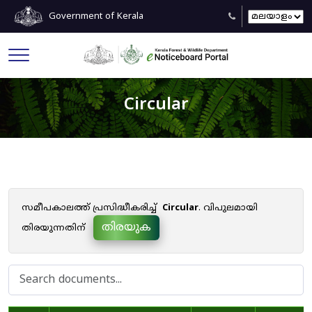
Government of Kerala
Circular
സമീപകാലത്ത് പ്രസിദ്ധീകരിച്ച്
Circular
. വിപുലമായി
തിരയുക
തിരയുന്നതിന്