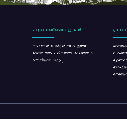
മറ്റ് വെബ്സൈറ്റുകൾ
പ്രധാന
നാഷണൽ പോർട്ടൽ ഓഫ് ഇന്ത്യ
ഓൺലൈ
കേന്ദ്ര വനം പരിസ്ഥിതി കാലാവസ്ഥ
ഡാഷ്ബ
വ്യതിയാന വകുപ്പ്
മുഖ്യമന
ഡോക്യു
ഔദ്യോഗ
കേരള വനം വകു