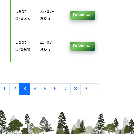
Dept
23-07-
Download
Orders
2025
Dept
23-07-
Download
Orders
2025
1
2
3
4
5
6
7
8
9
›