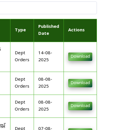
Published
Type
Actions
Date
ർ
Dept
14-08-
Download
Orders
2025
Dept
08-08-
Download
Orders
2025
Dept
08-08-
Download
Orders
2025
റ്
Dept
07-08-