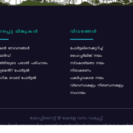
പ്പെട്ട ലിങ്കുകൾ
വിവരങ്ങൾ
ൻ സേവനങ്ങൾ
പോര്‍ട്ടലിനെക്കുറിച്ച്
ോർഡ്
ഹൈപ്പർലിങ്ക് നയം
്ത്രിയുടെ പരാതി പരിഹാരം
സ്വകാര്യതാ നയം
മെൻ്റ് പോർട്ടൽ
നിരാകരണം
ിക വെബ് പോർട്ടൽ
പകർപ്പവകാശ നയം
വ്യവസ്ഥകളും നിബന്ധനകളും
സഹായം
കോപ്പിറൈറ്റ് @ കേരള വനം വകുപ്പ്.
പ്പിന്റെ ഔദ്യോഗിക വെബ്-പോർട്ടലിന്റെ ഭാഗമാണ് ഈ പോർട്ട