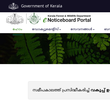
Government of Kerala
ഹോം
ഡോക്യുമെൻ്റ്സ്
സേവനങ്ങൾ
ബന
സമീപകാലത്ത് പ്രസിദ്ധീകരിച്ച്
വകുപ്പ്