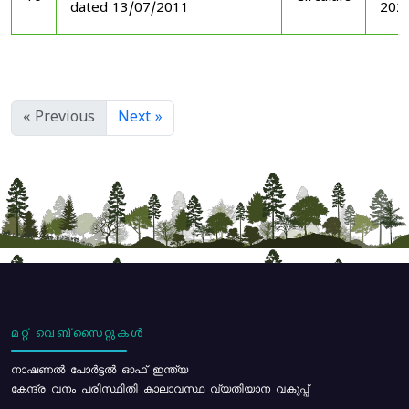
dated 13/07/2011
202
« Previous
Next »
മറ്റ് വെബ്സൈറ്റുകൾ
നാഷണൽ പോർട്ടൽ ഓഫ് ഇന്ത്യ
കേന്ദ്ര വനം പരിസ്ഥിതി കാലാവസ്ഥ വ്യതിയാന വകുപ്പ്