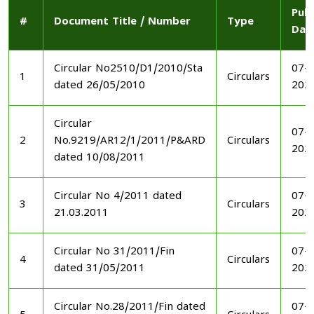
Publ
#
Document Title / Number
Type
Dat
Circular No2510/D1/2010/Sta
07-1
1
Circulars
dated 26/05/2010
202
Circular
07-1
2
No.9219/AR12/1/2011/P&ARD
Circulars
202
dated 10/08/2011
Circular No 4/2011 dated
07-1
3
Circulars
21.03.2011
202
Circular No 31/2011/Fin
07-1
4
Circulars
dated 31/05/2011
202
Circular No.28/2011/Fin dated
07-1