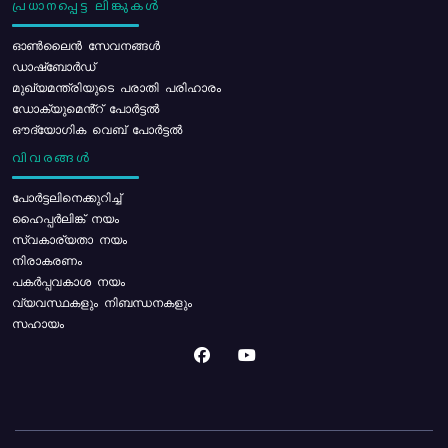
പ്രധാനപ്പെട്ട ലിങ്കുകൾ
ഓൺലൈൻ സേവനങ്ങൾ
ഡാഷ്ബോർഡ്
മുഖ്യമന്ത്രിയുടെ പരാതി പരിഹാരം
ഡോക്യുമെൻ്റ് പോർട്ടൽ
ഔദ്യോഗിക വെബ് പോർട്ടൽ
വിവരങ്ങൾ
പോര്‍ട്ടലിനെക്കുറിച്ച്
ഹൈപ്പർലിങ്ക് നയം
സ്വകാര്യതാ നയം
നിരാകരണം
പകർപ്പവകാശ നയം
വ്യവസ്ഥകളും നിബന്ധനകളും
സഹായം