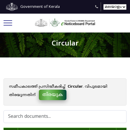
Government of Kerala
Circular
സമീപകാലത്ത് പ്രസിദ്ധീകരിച്ച്
Circular
. വിപുലമായി
തിരയുക
തിരയുന്നതിന്