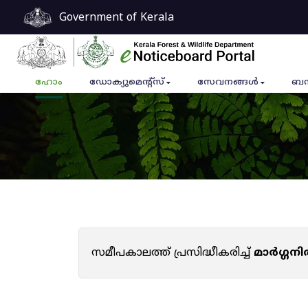
Government of Kerala
ഹോം
ഡോക്യുമെൻ്റ്സ്
സേവനങ്ങൾ
ബന
സമീപകാലത്ത് പ്രസിദ്ധീകരിച്ച്
മാർഗ്ഗനി