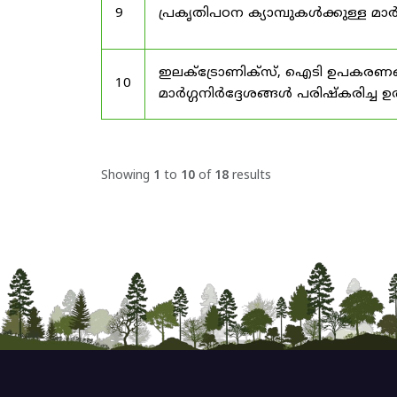
9
പ്രകൃതിപഠന ക്യാമ്പുകൾക്കുള്ള മാർ
ഇലക്‌ട്രോണിക്‌സ്, ഐടി ഉപകരണങ്
10
മാർഗ്ഗനിർദ്ദേശങ്ങൾ പരിഷ്‌കരിച്ച ഉ
Showing
1
to
10
of
18
results