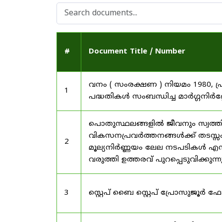
#
Document Title / Number
വനം ( സംരക്ഷണ ) നിയമം 1980, പ
1
പദ്ധതികൾ സംബന്ധിച്ച മാർഗ്ഗനിർദ
പൊതുസ്ഥലങ്ങളിൽ ജീവനും സ്വത്ത
വികസനപ്രവർത്തനങ്ങൾക്ക് തടസ്സം സ
2
മൂല്യനിർണ്ണയം ലേല നടപടികൾ എന്
വരുത്തി ഉത്തരവ് പുറപ്പെടുവിക്കുന്
3
സ്റ്റെപ് ബൈ സ്റ്റെപ് പ്രോസുജൂർ 