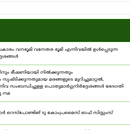
്രകാരം വനഭൂമി വനേതര ഭൂമി എന്നിവയിൽ ഉൾപ്പെടുന്ന
്ദേശങ്ങൾ
ിനും ഭീഷണിയായി നിൽക്കുന്നതും
ൃഷ്ടിക്കുന്നതുമായ മരങ്ങളുടെ മുറിച്ചുമാറ്റൽ,
നിവ സംബന്ധിച്ചുള്ള പൊതുമാർഗ്ഗനിർദ്ദേശങ്ങൾ ഭേദഗതി
നു നമ
ഫോർ റെസ്‌പോണ്ടിങ് ടു കോംപ്രമൈസ് ഓഫ് സിസ്റ്റംസ്