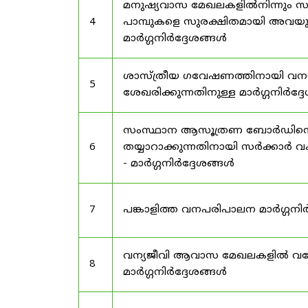
മനുഷ്യവാസ മേഖലകളിൽനിന്നും സർട
4
പാമ്പുകളെ സുരക്ഷിതമായി അവയു
മാർഗ്ഗനിർദ്ദേശങ്ങൾ
ശാസ്ത്രീയ ഗവേഷണത്തിനായി വന
5
ശേഖരിക്കുന്നതിനുള്ള മാർഗ്ഗനിർദ്
സംസ്ഥാന ആസൂത്രണ ബോർഡിൻ്റെ പി
6
തയ്യാറാക്കുന്നതിനായി സർക്കാ
- മാർഗ്ഗനിർദ്ദേശങ്ങൾ
7
പങ്കാളിത്ത വനപരിപാലന മാർഗ്ഗനിർ
വന്യജീവി ആവാസ മേഖലകളിൽ വനേത
8
മാർഗ്ഗനിർദ്ദേശങ്ങൾ