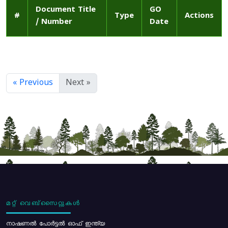
Document Title
GO
#
Type
Actions
/ Number
Date
« Previous
Next »
മറ്റ് വെബ്സൈറ്റുകൾ
നാഷണൽ പോർട്ടൽ ഓഫ് ഇന്ത്യ