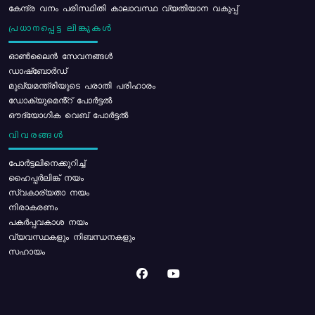
കേന്ദ്ര വനം പരിസ്ഥിതി കാലാവസ്ഥ വ്യതിയാന വകുപ്പ്
പ്രധാനപ്പെട്ട ലിങ്കുകൾ
ഓൺലൈൻ സേവനങ്ങൾ
ഡാഷ്ബോർഡ്
മുഖ്യമന്ത്രിയുടെ പരാതി പരിഹാരം
ഡോക്യുമെൻ്റ് പോർട്ടൽ
ഔദ്യോഗിക വെബ് പോർട്ടൽ
വിവരങ്ങൾ
പോര്‍ട്ടലിനെക്കുറിച്ച്
ഹൈപ്പർലിങ്ക് നയം
സ്വകാര്യതാ നയം
നിരാകരണം
പകർപ്പവകാശ നയം
വ്യവസ്ഥകളും നിബന്ധനകളും
സഹായം