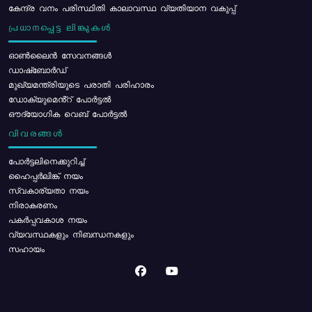
കേന്ദ്ര വനം പരിസ്ഥിതി കാലാവസ്ഥ വ്യതിയാന വകുപ്പ്
പ്രധാനപ്പെട്ട ലിങ്കുകൾ
ഓൺലൈൻ സേവനങ്ങൾ
ഡാഷ്ബോർഡ്
മുഖ്യമന്ത്രിയുടെ പരാതി പരിഹാരം
ഡോക്യുമെൻ്റ് പോർട്ടൽ
ഔദ്യോഗിക വെബ് പോർട്ടൽ
വിവരങ്ങൾ
പോര്‍ട്ടലിനെക്കുറിച്ച്
ഹൈപ്പർലിങ്ക് നയം
സ്വകാര്യതാ നയം
നിരാകരണം
പകർപ്പവകാശ നയം
വ്യവസ്ഥകളും നിബന്ധനകളും
സഹായം