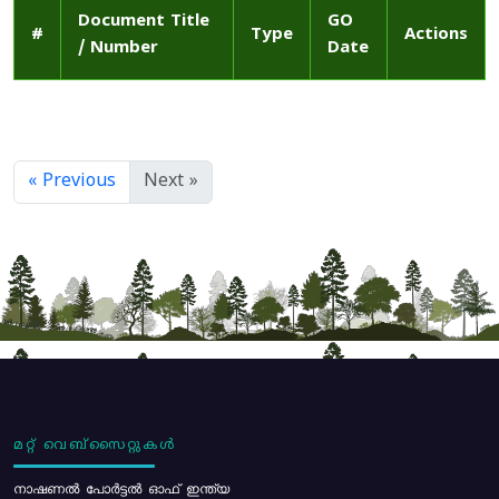
Document Title
GO
#
Type
Actions
/ Number
Date
« Previous
Next »
മറ്റ് വെബ്സൈറ്റുകൾ
നാഷണൽ പോർട്ടൽ ഓഫ് ഇന്ത്യ