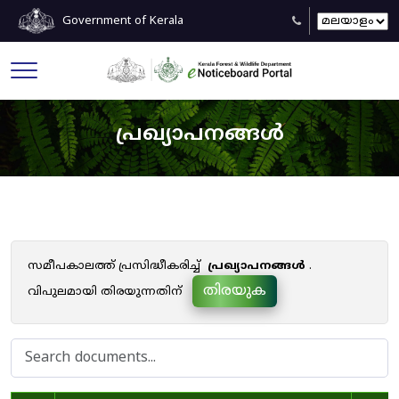
Government of Kerala
പ്രഖ്യാപനങ്ങൾ
സമീപകാലത്ത് പ്രസിദ്ധീകരിച്ച്
പ്രഖ്യാപനങ്ങൾ
.
തിരയുക
വിപുലമായി തിരയുന്നതിന്