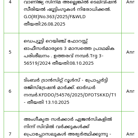
4
വാണിജ്യ സിനിമ അല്ലെങ്കിൽ ടെലിവിഷൻ
Anno
സീരിയൽ ഷൂട്ടിംഗുകൾ നിരോധിക്കൽ.
G.O(Rt)No.363/2025/F&WLD
തീയതി:26.08.2025
ഡെപ്യൂട്ടി റെയിഞ്ച് ഫോറസ്റ്റ്
ഓഫീസർമാരുടെ 3 മാസത്തെ പ്രാഥമിക
5
Anno
പരിശീലനം . ഉത്തരവ് നമ്പർ.Trg 3-
56519/2024 തീയതി:08.10.2025
ടിംബർ ട്രാൻസിറ്റ് റൂൾസ് - പ്രോപ്പർട്ടി
രജിസ്ട്രേഷൻ മാർക്ക്. ഓർഡർ
6
Anno
നമ്പർ.KFDDO/54576/2025/DFOTSKKD/T1
- തീയതി 13.10.2025
അംഗീകൃത സർക്കാർ ഏജൻസികളിൽ
നിന്ന് സിവിൽ വർക്കുകൾക്ക്
7
പ്രൊപ്പോസലുകൾ അഭ്യർത്ഥിക്കുന്നു -
Anno