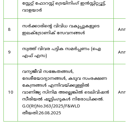
സ്റ്റേറ്റ് ഫോറസ്റ്റ് ട്രെയിനിംഗ് ഇൻസ്റ്റിറ്റ്യൂട്ട്,
വാളയാർ
സർക്കാരിന്റെ വിവിധ വകുപ്പുകളുടെ
8
Anno
ഇലക്ട്രോണിക് സേവനങ്ങൾ
സ്വത്ത് വിവര പട്ടിക സമർപ്പണം (ഐ
9
Anno
എഫ് എസ)
വന്യജീവി സങ്കേതങ്ങൾ,
ദേശീയോദ്യാനങ്ങൾ, കടുവ സംരക്ഷണ
കേന്ദ്രങ്ങൾ എന്നിവയ്ക്കുള്ളിൽ
10
വാണിജ്യ സിനിമ അല്ലെങ്കിൽ ടെലിവിഷൻ
Anno
സീരിയൽ ഷൂട്ടിംഗുകൾ നിരോധിക്കൽ.
G.O(Rt)No.363/2025/F&WLD
തീയതി:26.08.2025