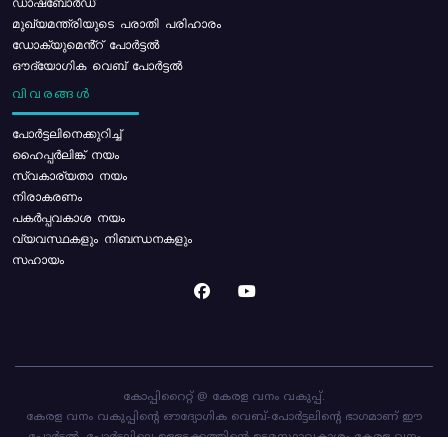
ഡാഷ്ബോർഡ്
മുഖ്യമന്ത്രിയുടെ പരാതി പരിഹാരം
ഡോക്യുമെൻ്റ് പോർട്ടൽ
ഔദ്യോഗിക വെബ് പോർട്ടൽ
വിവരങ്ങൾ
പോര്‍ട്ടലിനെക്കുറിച്ച്
ഹൈപ്പർലിങ്ക് നയം
സ്വകാര്യതാ നയം
നിരാകരണം
പകർപ്പവകാശ നയം
വ്യവസ്ഥകളും നിബന്ധനകളും
സഹായം
കോപ്പിറൈറ്റ് @ കേരള വനം വകുപ്പ്.
കേരള വനം വകുപ്പിന്റെ ഔദ്യോഗിക വെബ്-പോർട്ടലിന്റെ ഭാഗമാണ് ഈ
പോർട്ടൽ. പോർട്ടലിലെ ഉള്ളടക്കത്തിന്റെ ഉടമസ്ഥാവകാശം കേരള വനം