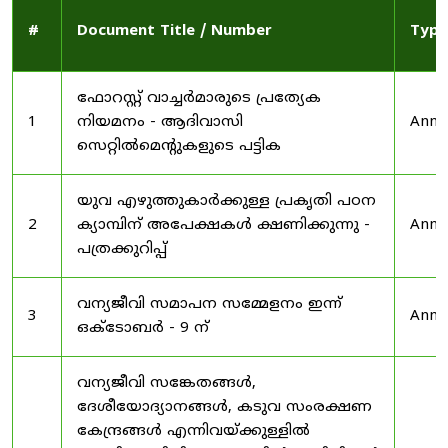
#
Document Title / Number
Type
ഫോറസ്റ്റ് വാച്ചർമാരുടെ പ്രത്യേക
1
നിയമനം - ആദിവാസി
Anno
സെറ്റിൽമെന്റുകളുടെ പട്ടിക
യുവ എഴുത്തുകാർക്കുള്ള പ്രകൃതി പഠന
2
ക്യാമ്പിന് അപേക്ഷകൾ ക്ഷണിക്കുന്നു -
Anno
പത്രക്കുറിപ്പ്
വന്യജീവി സമാപന സമ്മേളനം ഇന്ന്
3
Anno
ഒക്ടോബർ - 9 ന്
വന്യജീവി സങ്കേതങ്ങൾ,
ദേശീയോദ്യാനങ്ങൾ, കടുവ സംരക്ഷണ
കേന്ദ്രങ്ങൾ എന്നിവയ്ക്കുള്ളിൽ