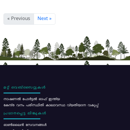
« Previous
Next »
മറ്റ് വെബ്സൈറ്റുകൾ
നാഷണൽ പോർട്ടൽ ഓഫ് ഇന്ത്യ
കേന്ദ്ര വനം പരിസ്ഥിതി കാലാവസ്ഥ വ്യതിയാന വകുപ്പ്
പ്രധാനപ്പെട്ട ലിങ്കുകൾ
ഓൺലൈൻ സേവനങ്ങൾ