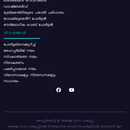
ഓൺലൈൻ സേവനങ്ങൾ
ഡാഷ്ബോർഡ്
മുഖ്യമന്ത്രിയുടെ പരാതി പരിഹാരം
ഡോക്യുമെൻ്റ് പോർട്ടൽ
ഔദ്യോഗിക വെബ് പോർട്ടൽ
വിവരങ്ങൾ
പോര്‍ട്ടലിനെക്കുറിച്ച്
ഹൈപ്പർലിങ്ക് നയം
സ്വകാര്യതാ നയം
നിരാകരണം
പകർപ്പവകാശ നയം
വ്യവസ്ഥകളും നിബന്ധനകളും
സഹായം
കോപ്പിറൈറ്റ് @ കേരള വനം വകുപ്പ്.
കേരള വനം വകുപ്പിന്റെ ഔദ്യോഗിക വെബ്-പോർട്ടലിന്റെ ഭാഗമാണ് ഈ