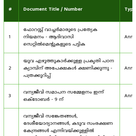
#
Document Title / Number
Type
ഫോറസ്റ്റ് വാച്ചർമാരുടെ പ്രത്യേക
1
നിയമനം - ആദിവാസി
Anno
സെറ്റിൽമെന്റുകളുടെ പട്ടിക
യുവ എഴുത്തുകാർക്കുള്ള പ്രകൃതി പഠന
2
ക്യാമ്പിന് അപേക്ഷകൾ ക്ഷണിക്കുന്നു -
Anno
പത്രക്കുറിപ്പ്
വന്യജീവി സമാപന സമ്മേളനം ഇന്ന്
3
Anno
ഒക്ടോബർ - 9 ന്
വന്യജീവി സങ്കേതങ്ങൾ,
ദേശീയോദ്യാനങ്ങൾ, കടുവ സംരക്ഷണ
കേന്ദ്രങ്ങൾ എന്നിവയ്ക്കുള്ളിൽ