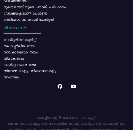
ഡാഷ്ബോർഡ്
മുഖ്യമന്ത്രിയുടെ പരാതി പരിഹാരം
ഡോക്യുമെൻ്റ് പോർട്ടൽ
ഔദ്യോഗിക വെബ് പോർട്ടൽ
വിവരങ്ങൾ
പോര്‍ട്ടലിനെക്കുറിച്ച്
ഹൈപ്പർലിങ്ക് നയം
സ്വകാര്യതാ നയം
നിരാകരണം
പകർപ്പവകാശ നയം
വ്യവസ്ഥകളും നിബന്ധനകളും
സഹായം
കോപ്പിറൈറ്റ് @ കേരള വനം വകുപ്പ്.
കേരള വനം വകുപ്പിന്റെ ഔദ്യോഗിക വെബ്-പോർട്ടലിന്റെ ഭാഗമാണ് ഈ
പോർട്ടൽ. പോർട്ടലിലെ ഉള്ളടക്കത്തിന്റെ ഉടമസ്ഥാവകാശം കേരള വനം