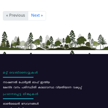
« Previous
Next »
മറ്റ് വെബ്സൈറ്റുകൾ
നാഷണൽ പോർട്ടൽ ഓഫ് ഇന്ത്യ
കേന്ദ്ര വനം പരിസ്ഥിതി കാലാവസ്ഥ വ്യതിയാന വകുപ്പ്
പ്രധാനപ്പെട്ട ലിങ്കുകൾ
ഓൺലൈൻ സേവനങ്ങൾ