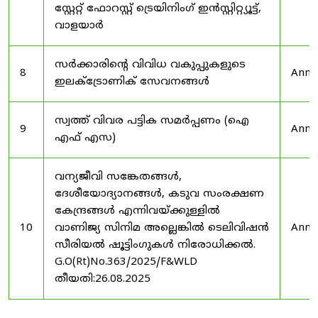
സ്റ്റേറ്റ് ഫോറസ്റ്റ് ട്രെയിനിംഗ് ഇൻസ്റ്റിറ്റ്യൂട്ട്,
വാളയാർ
സർക്കാരിന്റെ വിവിധ വകുപ്പുകളുടെ
8
Anno
ഇലക്ട്രോണിക് സേവനങ്ങൾ
സ്വത്ത് വിവര പട്ടിക സമർപ്പണം (ഐ
9
Anno
എഫ് എസ)
വന്യജീവി സങ്കേതങ്ങൾ,
ദേശീയോദ്യാനങ്ങൾ, കടുവ സംരക്ഷണ
കേന്ദ്രങ്ങൾ എന്നിവയ്ക്കുള്ളിൽ
10
വാണിജ്യ സിനിമ അല്ലെങ്കിൽ ടെലിവിഷൻ
Anno
സീരിയൽ ഷൂട്ടിംഗുകൾ നിരോധിക്കൽ.
G.O(Rt)No.363/2025/F&WLD
തീയതി:26.08.2025