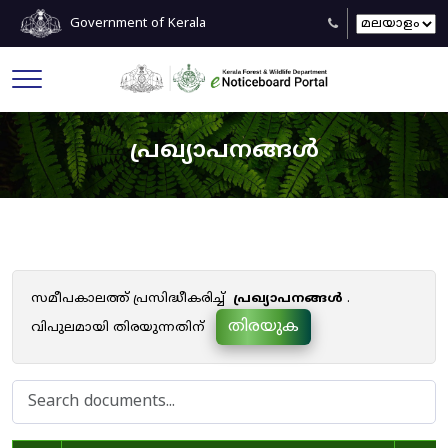
Government of Kerala
പ്രഖ്യാപനങ്ങൾ
സമീപകാലത്ത് പ്രസിദ്ധീകരിച്ച്
പ്രഖ്യാപനങ്ങൾ
.
തിരയുക
വിപുലമായി തിരയുന്നതിന്