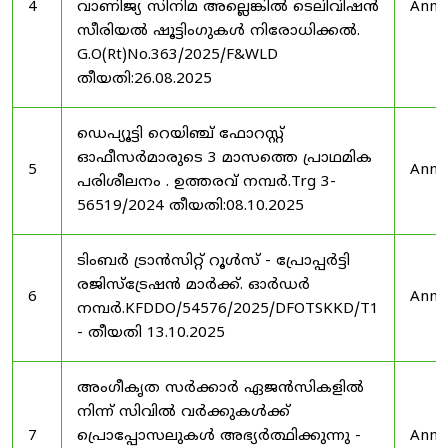
4
വാണിജ്യ സിനിമ അല്ലെങ്കിൽ ടെലിവിഷൻ
Anno
സീരിയൽ ഷൂട്ടിംഗുകൾ നിരോധിക്കൽ.
G.O(Rt)No.363/2025/F&WLD
തീയതി:26.08.2025
ഡെപ്യൂട്ടി റെയിഞ്ച് ഫോറസ്റ്റ്
ഓഫീസർമാരുടെ 3 മാസത്തെ പ്രാഥമിക
5
Anno
പരിശീലനം . ഉത്തരവ് നമ്പർ.Trg 3-
56519/2024 തീയതി:08.10.2025
ടിംബർ ട്രാൻസിറ്റ് റൂൾസ് - പ്രോപ്പർട്ടി
രജിസ്ട്രേഷൻ മാർക്ക്. ഓർഡർ
6
Anno
നമ്പർ.KFDDO/54576/2025/DFOTSKKD/T1
- തീയതി 13.10.2025
അംഗീകൃത സർക്കാർ ഏജൻസികളിൽ
നിന്ന് സിവിൽ വർക്കുകൾക്ക്
7
പ്രൊപ്പോസലുകൾ അഭ്യർത്ഥിക്കുന്നു -
Anno