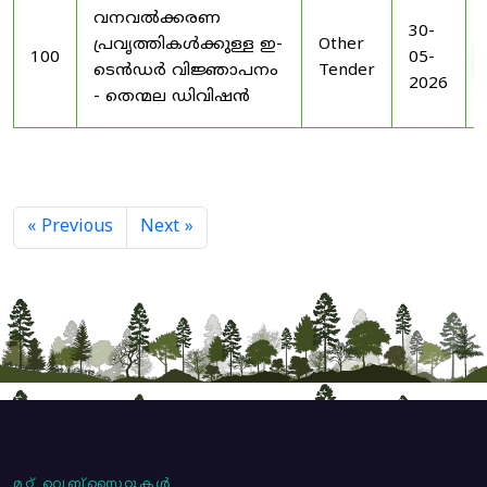
വനവൽക്കരണ
30-
പ്രവൃത്തികൾക്കുള്ള ഇ-
Other
100
05-
ടെൻഡർ വിജ്ഞാപനം
Tender
2026
- തെന്മല ഡിവിഷൻ
« Previous
Next »
മറ്റ് വെബ്സൈറ്റുകൾ