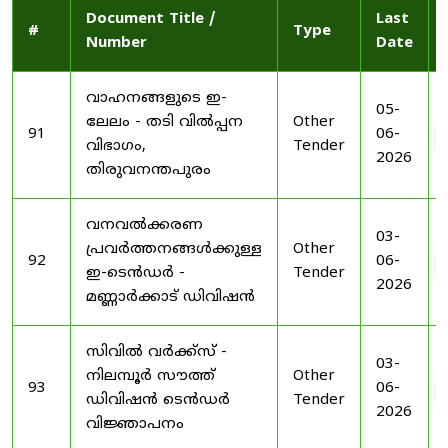
Document Title /
Last
#
Type
Number
Date
വാഹനങ്ങളുടെ ഇ-
05-
ലേലം - തടി വിൽപ്പന
Other
91
06-
വിഭാഗം,
Tender
2026
തിരുവനന്തപുരം
വനവൽക്കരണ
03-
പ്രവർത്തനങ്ങൾക്കുള്ള
Other
92
06-
ഇ-ടെൻഡർ -
Tender
2026
മണ്ണാർക്കാട് ഡിവിഷൻ
സിവിൽ വർക്ക്സ് -
03-
നിലമ്പൂർ സൗത്ത്
Other
93
06-
ഡിവിഷൻ ടെൻഡർ
Tender
2026
വിജ്ഞാപനം