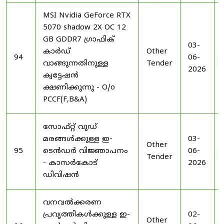
MSI Nvidia GeForce RTX
5070 shadow 2X OC 12
GB GDDR7 ഗ്രാഫിക്
03-
കാർഡ്
Other
94
06-
വാങ്ങുന്നതിനുള്ള
Tender
2026
ക്വട്ടേഷൻ
ക്ഷണിക്കുന്നു - O/o
PCCF(F,B&A)
സോഫ്റ്റ് വുഡ്
മരങ്ങൾക്കുള്ള ഇ-
03-
Other
95
ടെൻഡർ വിജ്ഞാപനം
06-
Tender
- കാസർകോട്
2026
ഡിവിഷൻ
വനവൽക്കരണ
പ്രവൃത്തികൾക്കുള്ള ഇ-
02-
Other