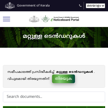
Government of Kerala
മറ്റുള്ള ടെൻഡറുകൾ
സമീപകാലത്ത് പ്രസിദ്ധീകരിച്ച്
മറ്റുള്ള ടെൻഡറുകൾ
.
തിരയുക
വിപുലമായി തിരയുന്നതിന്