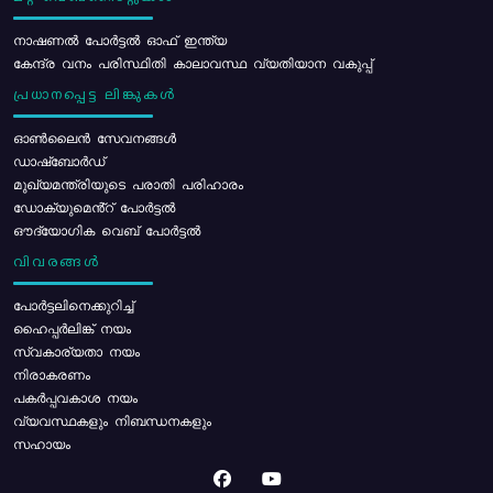
നാഷണൽ പോർട്ടൽ ഓഫ് ഇന്ത്യ
കേന്ദ്ര വനം പരിസ്ഥിതി കാലാവസ്ഥ വ്യതിയാന വകുപ്പ്
പ്രധാനപ്പെട്ട ലിങ്കുകൾ
ഓൺലൈൻ സേവനങ്ങൾ
ഡാഷ്ബോർഡ്
മുഖ്യമന്ത്രിയുടെ പരാതി പരിഹാരം
ഡോക്യുമെൻ്റ് പോർട്ടൽ
ഔദ്യോഗിക വെബ് പോർട്ടൽ
വിവരങ്ങൾ
പോര്‍ട്ടലിനെക്കുറിച്ച്
ഹൈപ്പർലിങ്ക് നയം
സ്വകാര്യതാ നയം
നിരാകരണം
പകർപ്പവകാശ നയം
വ്യവസ്ഥകളും നിബന്ധനകളും
സഹായം