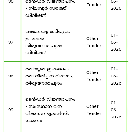
96
ടെൻഡർ വിജ്ഞാപനം
06-
Tender
- നിലമ്പൂർ സൗത്ത്
2026
ഡിവിഷൻ
അക്കേഷ്യ തടിയുടെ
01-
ഇ-ലേലം -
Other
97
06-
തിരുവനന്തപുരം
Tender
2026
ഡിവിഷൻ
തടിയുടെ ഇ-ലേലം -
01-
Other
98
തടി വിൽപ്പന വിഭാഗം,
06-
Tender
തിരുവനന്തപുരം
2026
ടെൻഡർ വിജ്ഞാപനം
01-
- സംസ്ഥാന വന
Other
99
06-
വികസന ഏജൻസി,
Tender
2026
കേരളം