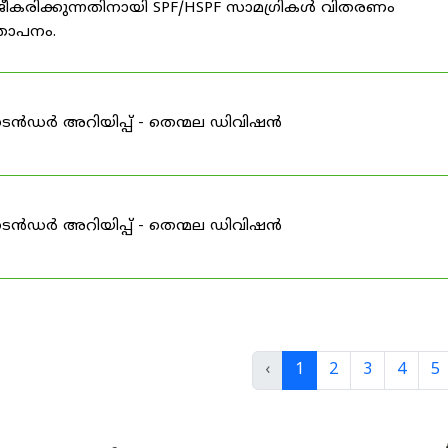
ീകരിക്കുന്നതിനായി SPF/HSPF സാമഗ്രികൾ വിതരണം
്ഞാപനം.
ടെൻഡർ അറിയിപ്പ് - തെന്മല ഡിവിഷൻ
ടെൻഡർ അറിയിപ്പ് - തെന്മല ഡിവിഷൻ
‹
1
2
3
4
5