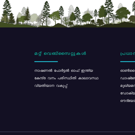
മറ്റ് വെബ്സൈറ്റുകൾ
പ്രധാന
നാഷണൽ പോർട്ടൽ ഓഫ് ഇന്ത്യ
ഓൺലൈ
കേന്ദ്ര വനം പരിസ്ഥിതി കാലാവസ്ഥ
ഡാഷ്ബ
വ്യതിയാന വകുപ്പ്
മുഖ്യമന
ഡോക്യു
ഔദ്യോഗ