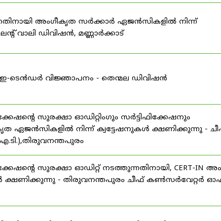
കുന്നതിനായി അംഗീകൃത സർക്കാർ ഏജൻസികളിൽ നിന്ന്
്റ് വാലി ഡിവിഷൻ, മണ്ണാർക്കാട്
ള്ള ഇ-ടെൻഡർ വിജ്ഞാപനം - തെന്മല ഡിവിഷൻ
ഷന്റെ സുരക്ഷാ ഓഡിറ്റിംഗും സർട്ടിഫിക്കേഷനും
ൃത ഏജൻസികളിൽ നിന്ന് ക്വട്ടേഷനുകൾ ക്ഷണിക്കുന്നു - ചീ
.ടി.),തിരുവനന്തപുരം
േഷന്റെ സുരക്ഷാ ഓഡിറ്റ് നടത്തുന്നതിനായി, CERT-IN അ
 ക്ഷണിക്കുന്നു - തിരുവനന്തപുരം ചീഫ് കൺസർവേറ്റർ ഓഫ