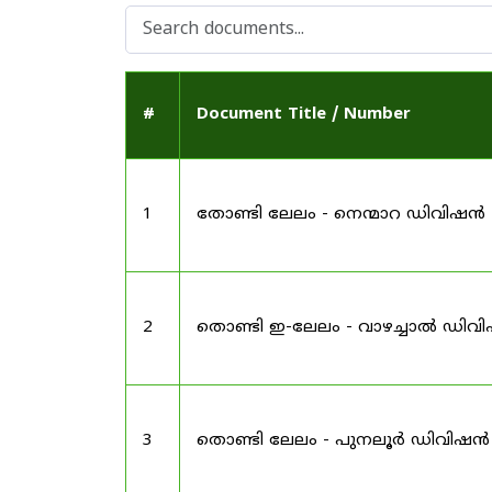
#
Document Title / Number
1
തോണ്ടി ലേലം - നെന്മാറ ഡിവിഷൻ
2
തൊണ്ടി ഇ-ലേലം - വാഴച്ചാൽ ഡിവ
3
തൊണ്ടി ലേലം - പുനലൂർ ഡിവിഷൻ