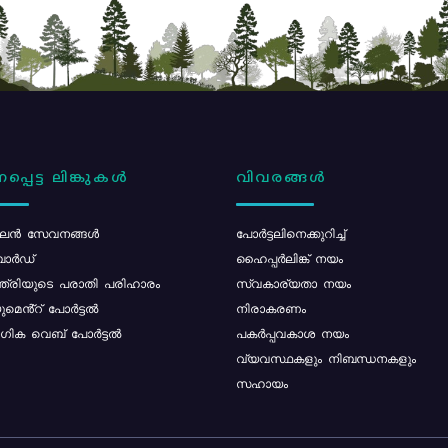
പ്പെട്ട ലിങ്കുകൾ
വിവരങ്ങൾ
ൻ സേവനങ്ങൾ
പോര്‍ട്ടലിനെക്കുറിച്ച്
ോർഡ്
ഹൈപ്പർലിങ്ക് നയം
്ത്രിയുടെ പരാതി പരിഹാരം
സ്വകാര്യതാ നയം
മെൻ്റ് പോർട്ടൽ
നിരാകരണം
ിക വെബ് പോർട്ടൽ
പകർപ്പവകാശ നയം
വ്യവസ്ഥകളും നിബന്ധനകളും
സഹായം