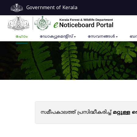
Government of Kerala
ഹോം
ഡോക്യുമെൻ്റ്സ്
സേവനങ്ങൾ
ബന
സമീപകാലത്ത് പ്രസിദ്ധീകരിച്ച്
മറ്റുള്