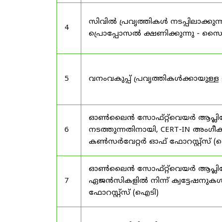
സിവിൽ പ്രവൃത്തികൾ നടപ്പിലാക്
4
പ്രൊപ്പോസൽ ക്ഷണിക്കുന്നു - സൈലന
5
വനംവകുപ്പ് പ്രവൃത്തികൾക്കായു
ഓൺലൈൻ സോഫ്റ്റ്‌വെയർ ആപ്ലിക്കേ
6
നടത്തുന്നതിനായി, CERT-IN അംഗീക
കൺസർവേറ്റർ ഓഫ് ഫോറസ്റ്റ്സ് (ഐ
ഓൺലൈൻ സോഫ്റ്റ്‌വെയർ ആപ്ലിക്ക
7
ഏജൻസികളിൽ നിന്ന് ക്വട്ടേഷനുകൾ
ഫോറസ്റ്റ്സ് (ഐടി)