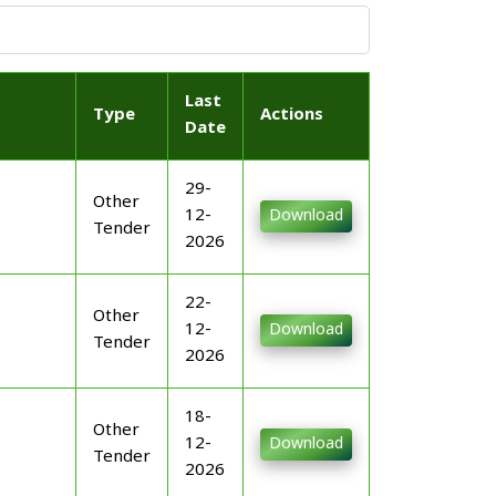
Last
Type
Actions
Date
29-
Other
12-
Download
Tender
2026
22-
Other
12-
Download
Tender
2026
18-
Other
12-
Download
Tender
2026