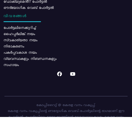
ഡോക്യുമെൻ്റ് പോർട്ടൽ
ഔദ്യോഗിക വെബ് പോർട്ടൽ
വിവരങ്ങൾ
പോര്‍ട്ടലിനെക്കുറിച്ച്
ഹൈപ്പർലിങ്ക് നയം
സ്വകാര്യതാ നയം
നിരാകരണം
പകർപ്പവകാശ നയം
വ്യവസ്ഥകളും നിബന്ധനകളും
സഹായം
കോപ്പിറൈറ്റ് @ കേരള വനം വകുപ്പ്.
കേരള വനം വകുപ്പിന്റെ ഔദ്യോഗിക വെബ്-പോർട്ടലിന്റെ ഭാഗമാണ് ഈ
പോർട്ടൽ. പോർട്ടലിലെ ഉള്ളടക്കത്തിന്റെ ഉടമസ്ഥാവകാശം കേരള വനം
വകുപ്പിനാണ്. പോർട്ടൽ രൂപകൽപ്പന ചെയ്തിട്ടുള്ളത്
സി-ഡിറ്റ്
ആണ്.