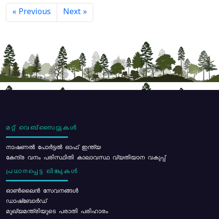
« Previous
Next »
മറ്റ് വെബ്സൈറ്റുകൾ
നാഷണൽ പോർട്ടൽ ഓഫ് ഇന്ത്യ
കേന്ദ്ര വനം പരിസ്ഥിതി കാലാവസ്ഥ വ്യതിയാന വകുപ്പ്
പ്രധാനപ്പെട്ട ലിങ്കുകൾ
ഓൺലൈൻ സേവനങ്ങൾ
ഡാഷ്ബോർഡ്
മുഖ്യമന്ത്രിയുടെ പരാതി പരിഹാരം