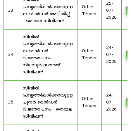
സിവിൽ
25-
പ്രവൃത്തികൾക്കായുള്ള
Other
33
07-
D
ഇ-ടെൻഡർ അറിയിപ്പ്
Tender
2026
- തെന്മല ഡിവിഷൻ
സിവിൽ
പ്രവൃത്തികൾക്കായുള്ള
24-
ഇ-ടെൻഡർ
Other
34
07-
D
വിജ്ഞാപനം -
Tender
2026
നിലമ്പൂർ സൗത്ത്
ഡിവിഷൻ
സിവിൽ
പ്രവൃത്തികൾക്കായുള്ള
24-
Other
35
പുനർ-ടെൻഡർ
07-
D
Tender
വിജ്ഞാപനം - തെന്മല
2026
ഡിവിഷൻ