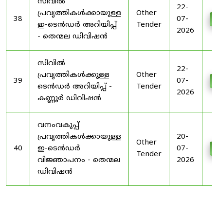
സിവിൽ
22-
പ്രവൃത്തികൾക്കായുള്ള
Other
38
07-
D
ഇ-ടെൻഡർ അറിയിപ്പ്
Tender
2026
- തെന്മല ഡിവിഷൻ
സിവിൽ
22-
പ്രവൃത്തികൾക്കുള്ള
Other
39
07-
D
ടെൻഡർ അറിയിപ്പ് -
Tender
2026
കണ്ണൂർ ഡിവിഷൻ
വനംവകുപ്പ്
പ്രവൃത്തികൾക്കായുള്ള
20-
Other
40
ഇ-ടെൻഡർ
07-
D
Tender
വിജ്ഞാപനം - തെന്മല
2026
ഡിവിഷൻ