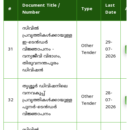
Document Title /
Last
#
Type
Ac
Number
Date
സിവിൽ
പ്രവൃത്തികൾക്കായുള്ള
ഇ-ടെൻഡർ
29-
Other
31
വിജ്ഞാപനം -
07-
D
Tender
വന്യജീവി വിഭാഗം,
2026
തിരുവനന്തപുരം
ഡിവിഷൻ
തൃശ്ശൂർ ഡിവിഷനിലെ
വനവകുപ്പ്
28-
Other
32
പ്രവൃത്തികൾക്കായുള്ള
07-
D
Tender
പുനർ-ടെൻഡർ
2026
വിജ്ഞാപനം