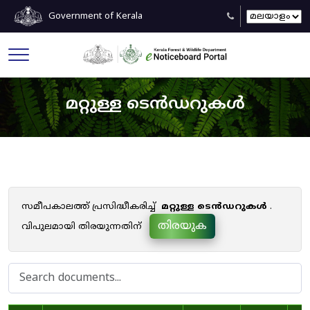
Government of Kerala
മറ്റുള്ള ടെൻഡറുകൾ
സമീപകാലത്ത് പ്രസിദ്ധീകരിച്ച്
മറ്റുള്ള ടെൻഡറുകൾ
.
തിരയുക
വിപുലമായി തിരയുന്നതിന്