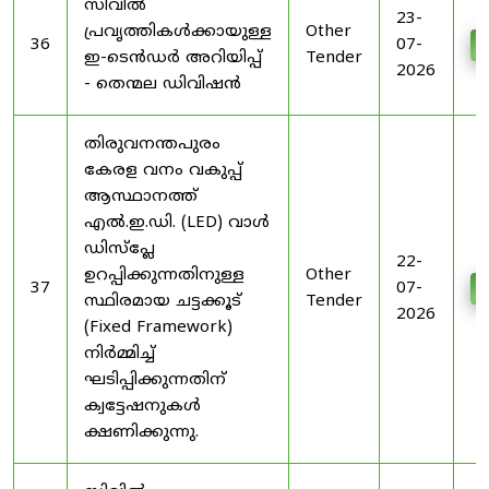
സിവിൽ
23-
പ്രവൃത്തികൾക്കായുള്ള
Other
36
07-
D
ഇ-ടെൻഡർ അറിയിപ്പ്
Tender
2026
- തെന്മല ഡിവിഷൻ
തിരുവനന്തപുരം
കേരള വനം വകുപ്പ്
ആസ്ഥാനത്ത്
എൽ.ഇ.ഡി. (LED) വാൾ
ഡിസ്‌പ്ലേ
22-
ഉറപ്പിക്കുന്നതിനുള്ള
Other
37
07-
D
സ്ഥിരമായ ചട്ടക്കൂട്
Tender
2026
(Fixed Framework)
നിർമ്മിച്ച്
ഘടിപ്പിക്കുന്നതിന്
ക്വട്ടേഷനുകൾ
ക്ഷണിക്കുന്നു.