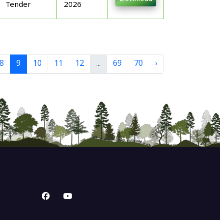
Tender
2026
8
9
10
11
12
...
69
70
›