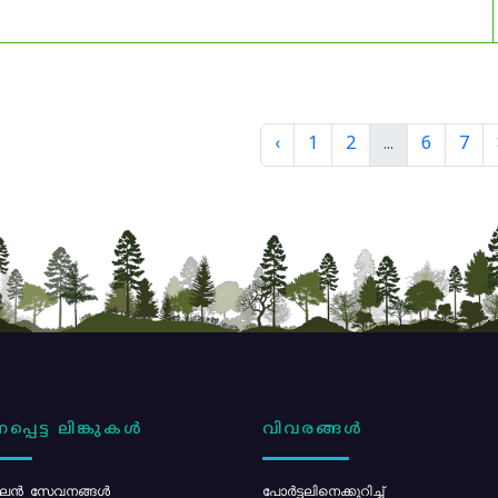
‹
1
2
...
6
7
പ്പെട്ട ലിങ്കുകൾ
വിവരങ്ങൾ
ൻ സേവനങ്ങൾ
പോര്‍ട്ടലിനെക്കുറിച്ച്