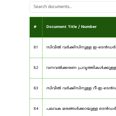
#
Document Title / Number
81
സിവിൽ വർക്ക്സിനുള്ള ഇ-ടെൻഡർ
82
വനവൽക്കരണ പ്രവൃത്തികൾക്കുള്
83
സിവിൽ വർക്ക്സിനുള്ള റീ-ഇ-ടെ
84
പലവക മരങ്ങൾക്കായുള്ള ടെൻഡർ 