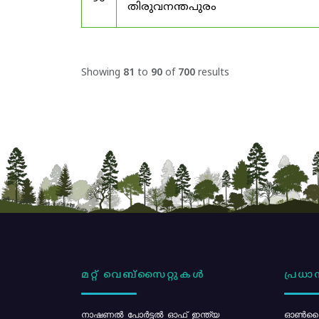
തിരുവനന്തപുരം
Showing
81
to
90
of
700
results
മറ്റ് വെബ്സൈറ്റുകൾ
പ്രധാന
നാഷണൽ പോർട്ടൽ ഓഫ് ഇന്ത്യ
ഓൺലൈ