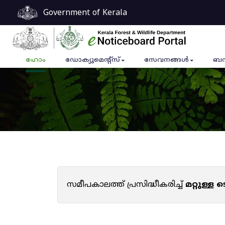
Government of Kerala
ഹോം
ഡോക്യുമെൻ്റ്സ്
സേവനങ്ങൾ
ബന
സമീപകാലത്ത് പ്രസിദ്ധീകരിച്ച്
മറ്റുള്