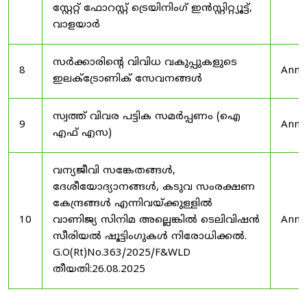
സ്റ്റേറ്റ് ഫോറസ്റ്റ് ട്രെയിനിംഗ് ഇൻസ്റ്റിറ്റ്യൂട്ട്,
വാളയാർ
സർക്കാരിന്റെ വിവിധ വകുപ്പുകളുടെ
8
Anno
ഇലക്ട്രോണിക് സേവനങ്ങൾ
സ്വത്ത് വിവര പട്ടിക സമർപ്പണം (ഐ
9
Anno
എഫ് എസ)
വന്യജീവി സങ്കേതങ്ങൾ,
ദേശീയോദ്യാനങ്ങൾ, കടുവ സംരക്ഷണ
കേന്ദ്രങ്ങൾ എന്നിവയ്ക്കുള്ളിൽ
10
വാണിജ്യ സിനിമ അല്ലെങ്കിൽ ടെലിവിഷൻ
Anno
സീരിയൽ ഷൂട്ടിംഗുകൾ നിരോധിക്കൽ.
G.O(Rt)No.363/2025/F&WLD
തീയതി:26.08.2025