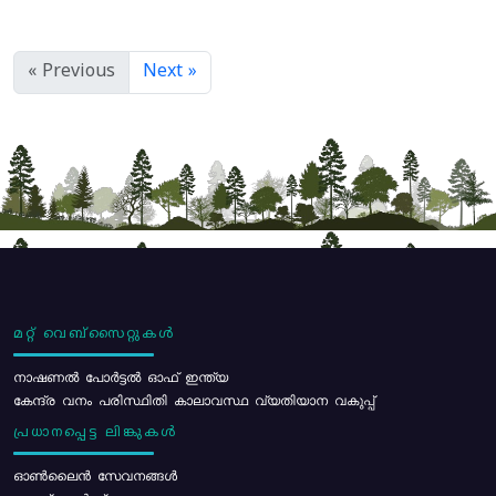
« Previous
Next »
മറ്റ് വെബ്സൈറ്റുകൾ
നാഷണൽ പോർട്ടൽ ഓഫ് ഇന്ത്യ
കേന്ദ്ര വനം പരിസ്ഥിതി കാലാവസ്ഥ വ്യതിയാന വകുപ്പ്
പ്രധാനപ്പെട്ട ലിങ്കുകൾ
ഓൺലൈൻ സേവനങ്ങൾ