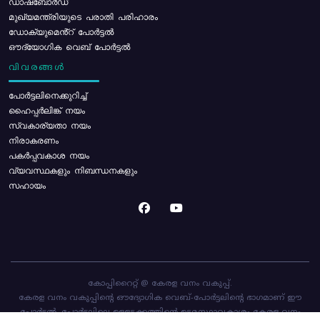
ഡാഷ്ബോർഡ്
മുഖ്യമന്ത്രിയുടെ പരാതി പരിഹാരം
ഡോക്യുമെൻ്റ് പോർട്ടൽ
ഔദ്യോഗിക വെബ് പോർട്ടൽ
വിവരങ്ങൾ
പോര്‍ട്ടലിനെക്കുറിച്ച്
ഹൈപ്പർലിങ്ക് നയം
സ്വകാര്യതാ നയം
നിരാകരണം
പകർപ്പവകാശ നയം
വ്യവസ്ഥകളും നിബന്ധനകളും
സഹായം
കോപ്പിറൈറ്റ് @ കേരള വനം വകുപ്പ്.
കേരള വനം വകുപ്പിന്റെ ഔദ്യോഗിക വെബ്-പോർട്ടലിന്റെ ഭാഗമാണ് ഈ
പോർട്ടൽ. പോർട്ടലിലെ ഉള്ളടക്കത്തിന്റെ ഉടമസ്ഥാവകാശം കേരള വനം