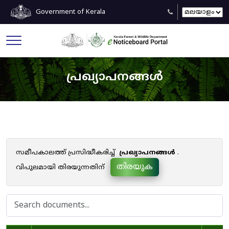
Government of Kerala
പ്രഖ്യാപനങ്ങൾ
സമീപകാലത്ത് പ്രസിദ്ധീകരിച്ച്
പ്രഖ്യാപനങ്ങൾ
.
തിരയുക
വിപുലമായി തിരയുന്നതിന്