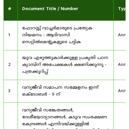
#
Document Title / Number
Type
ഫോറസ്റ്റ് വാച്ചർമാരുടെ പ്രത്യേക
1
നിയമനം - ആദിവാസി
Anno
സെറ്റിൽമെന്റുകളുടെ പട്ടിക
യുവ എഴുത്തുകാർക്കുള്ള പ്രകൃതി പഠന
2
ക്യാമ്പിന് അപേക്ഷകൾ ക്ഷണിക്കുന്നു -
Anno
പത്രക്കുറിപ്പ്
വന്യജീവി സമാപന സമ്മേളനം ഇന്ന്
3
Anno
ഒക്ടോബർ - 9 ന്
വന്യജീവി സങ്കേതങ്ങൾ,
ദേശീയോദ്യാനങ്ങൾ, കടുവ സംരക്ഷണ
കേന്ദ്രങ്ങൾ എന്നിവയ്ക്കുള്ളിൽ