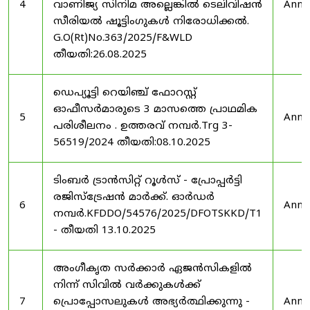
4
വാണിജ്യ സിനിമ അല്ലെങ്കിൽ ടെലിവിഷൻ
Anno
സീരിയൽ ഷൂട്ടിംഗുകൾ നിരോധിക്കൽ.
G.O(Rt)No.363/2025/F&WLD
തീയതി:26.08.2025
ഡെപ്യൂട്ടി റെയിഞ്ച് ഫോറസ്റ്റ്
ഓഫീസർമാരുടെ 3 മാസത്തെ പ്രാഥമിക
5
Anno
പരിശീലനം . ഉത്തരവ് നമ്പർ.Trg 3-
56519/2024 തീയതി:08.10.2025
ടിംബർ ട്രാൻസിറ്റ് റൂൾസ് - പ്രോപ്പർട്ടി
രജിസ്ട്രേഷൻ മാർക്ക്. ഓർഡർ
6
Anno
നമ്പർ.KFDDO/54576/2025/DFOTSKKD/T1
- തീയതി 13.10.2025
അംഗീകൃത സർക്കാർ ഏജൻസികളിൽ
നിന്ന് സിവിൽ വർക്കുകൾക്ക്
7
പ്രൊപ്പോസലുകൾ അഭ്യർത്ഥിക്കുന്നു -
Anno