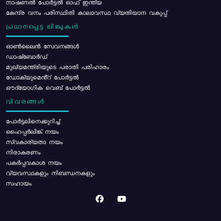
നാഷണൽ പോർട്ടൽ ഓഫ് ഇന്ത്യ
കേന്ദ്ര വനം പരിസ്ഥിതി കാലാവസ്ഥ വ്യതിയാന വകുപ്പ്
പ്രധാനപ്പെട്ട ലിങ്കുകൾ
ഓൺലൈൻ സേവനങ്ങൾ
ഡാഷ്ബോർഡ്
മുഖ്യമന്ത്രിയുടെ പരാതി പരിഹാരം
ഡോക്യുമെൻ്റ് പോർട്ടൽ
ഔദ്യോഗിക വെബ് പോർട്ടൽ
വിവരങ്ങൾ
പോര്‍ട്ടലിനെക്കുറിച്ച്
ഹൈപ്പർലിങ്ക് നയം
സ്വകാര്യതാ നയം
നിരാകരണം
പകർപ്പവകാശ നയം
വ്യവസ്ഥകളും നിബന്ധനകളും
സഹായം