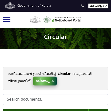
Government of Kerala
Circular
സമീപകാലത്ത് പ്രസിദ്ധീകരിച്ച്
Circular
. വിപുലമായി
തിരയുക
തിരയുന്നതിന്