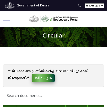
Government of Kerala
Circular
സമീപകാലത്ത് പ്രസിദ്ധീകരിച്ച്
Circular
. വിപുലമായി
തിരയുക
തിരയുന്നതിന്