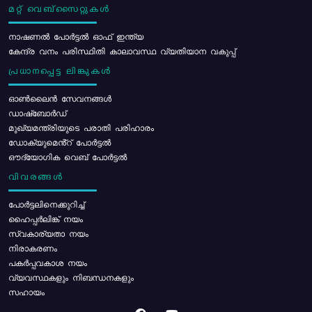
മറ്റ് വെബ്സൈറ്റുകൾ
നാഷണൽ പോർട്ടൽ ഓഫ് ഇന്ത്യ
കേന്ദ്ര വനം പരിസ്ഥിതി കാലാവസ്ഥ വ്യതിയാന വകുപ്പ്
പ്രധാനപ്പെട്ട ലിങ്കുകൾ
ഓൺലൈൻ സേവനങ്ങൾ
ഡാഷ്ബോർഡ്
മുഖ്യമന്ത്രിയുടെ പരാതി പരിഹാരം
ഡോക്യുമെൻ്റ് പോർട്ടൽ
ഔദ്യോഗിക വെബ് പോർട്ടൽ
വിവരങ്ങൾ
പോര്‍ട്ടലിനെക്കുറിച്ച്
ഹൈപ്പർലിങ്ക് നയം
സ്വകാര്യതാ നയം
നിരാകരണം
പകർപ്പവകാശ നയം
വ്യവസ്ഥകളും നിബന്ധനകളും
സഹായം