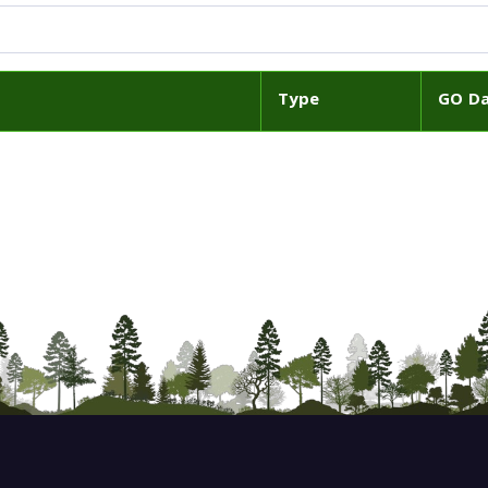
Type
GO D