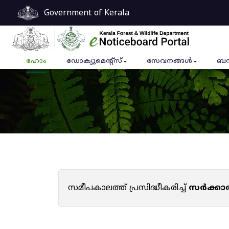
Government of Kerala
ഹോം
ഡോക്യുമെൻ്റ്സ്
സേവനങ്ങൾ
ബന
സമീപകാലത്ത് പ്രസിദ്ധീകരിച്ച്
സർക്കാ