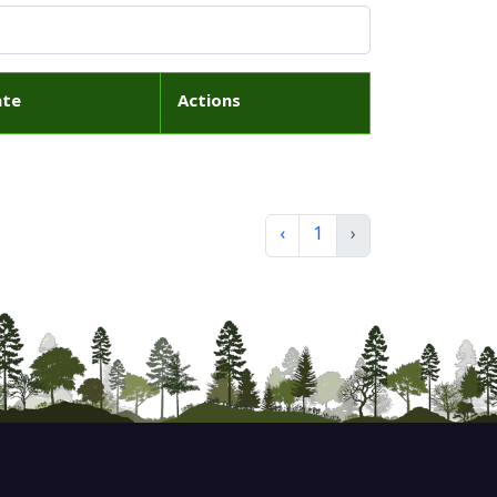
ate
Actions
‹
1
›