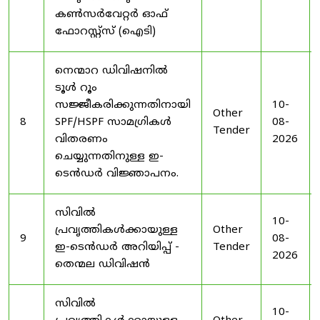
കൺസർവേറ്റർ ഓഫ്
ഫോറസ്റ്റ്സ് (ഐടി)
നെന്മാറ ഡിവിഷനിൽ
ടൂൾ റൂം
സജ്ജീകരിക്കുന്നതിനായി
10-
Other
8
SPF/HSPF സാമഗ്രികൾ
08-
Tender
വിതരണം
2026
ചെയ്യുന്നതിനുള്ള ഇ-
ടെൻഡർ വിജ്ഞാപനം.
സിവിൽ
10-
പ്രവൃത്തികൾക്കായുള്ള
Other
9
08-
ഇ-ടെൻഡർ അറിയിപ്പ് -
Tender
2026
തെന്മല ഡിവിഷൻ
സിവിൽ
10-