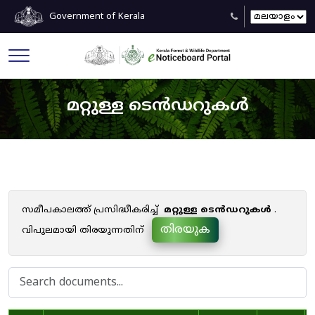
Government of Kerala
മറ്റുള്ള ടെൻഡറുകൾ
സമീപകാലത്ത് പ്രസിദ്ധീകരിച്ച്
മറ്റുള്ള ടെൻഡറുകൾ
.
തിരയുക
വിപുലമായി തിരയുന്നതിന്