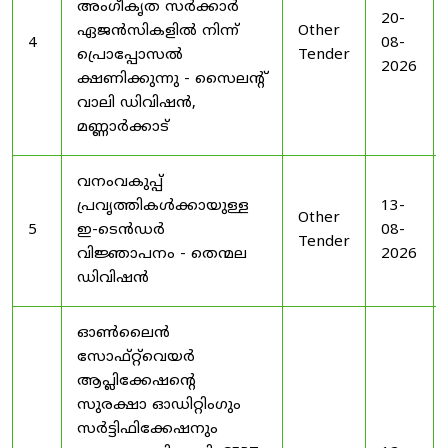
അംഗീകൃത സർക്കാർ
20-
ഏജൻസികളിൽ നിന്ന്
Other
4
08-
പ്രൊപ്പോസൽ
Tender
2026
ക്ഷണിക്കുന്നു - സൈലന്റ്
വാലി ഡിവിഷൻ,
മണ്ണാർക്കാട്
വനംവകുപ്പ്
പ്രവൃത്തികൾക്കായുള്ള
13-
Other
5
ഇ-ടെൻഡർ
08-
Tender
വിജ്ഞാപനം - തെന്മല
2026
ഡിവിഷൻ
ഓൺലൈൻ
സോഫ്റ്റ്‌വെയർ
ആപ്ലിക്കേഷന്റെ
സുരക്ഷാ ഓഡിറ്റിംഗും
സർട്ടിഫിക്കേഷനും