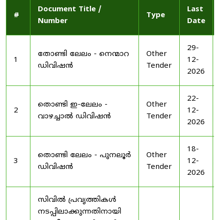
Document Title /
Last
#
Type
Number
Date
29-
തോണ്ടി ലേലം - നെന്മാറ
Other
1
12-
ഡിവിഷൻ
Tender
2026
22-
തൊണ്ടി ഇ-ലേലം -
Other
2
12-
വാഴച്ചാൽ ഡിവിഷൻ
Tender
2026
18-
തൊണ്ടി ലേലം - പുനലൂർ
Other
3
12-
ഡിവിഷൻ
Tender
2026
സിവിൽ പ്രവൃത്തികൾ
നടപ്പിലാക്കുന്നതിനായി