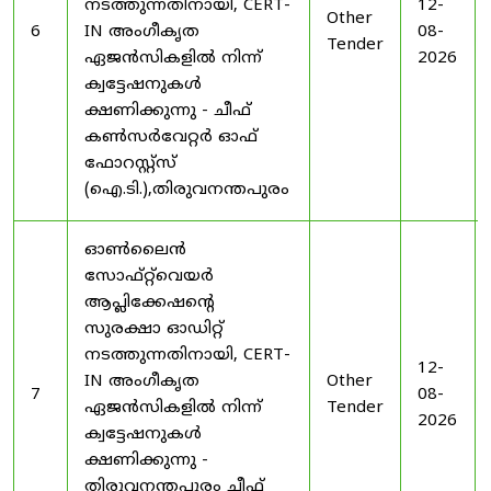
നടത്തുന്നതിനായി, CERT-
12-
Other
6
IN അംഗീകൃത
08-
Tender
ഏജൻസികളിൽ നിന്ന്
2026
ക്വട്ടേഷനുകൾ
ക്ഷണിക്കുന്നു - ചീഫ്
കൺസർവേറ്റർ ഓഫ്
ഫോറസ്റ്റ്സ്
(ഐ.ടി.),തിരുവനന്തപുരം
ഓൺലൈൻ
സോഫ്റ്റ്‌വെയർ
ആപ്ലിക്കേഷന്റെ
സുരക്ഷാ ഓഡിറ്റ്
നടത്തുന്നതിനായി, CERT-
12-
IN അംഗീകൃത
Other
7
08-
ഏജൻസികളിൽ നിന്ന്
Tender
2026
ക്വട്ടേഷനുകൾ
ക്ഷണിക്കുന്നു -
തിരുവനന്തപുരം ചീഫ്