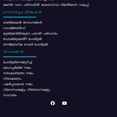
കേന്ദ്ര വനം പരിസ്ഥിതി കാലാവസ്ഥ വ്യതിയാന വകുപ്പ്
പ്രധാനപ്പെട്ട ലിങ്കുകൾ
ഓൺലൈൻ സേവനങ്ങൾ
ഡാഷ്ബോർഡ്
മുഖ്യമന്ത്രിയുടെ പരാതി പരിഹാരം
ഡോക്യുമെൻ്റ് പോർട്ടൽ
ഔദ്യോഗിക വെബ് പോർട്ടൽ
വിവരങ്ങൾ
പോര്‍ട്ടലിനെക്കുറിച്ച്
ഹൈപ്പർലിങ്ക് നയം
സ്വകാര്യതാ നയം
നിരാകരണം
പകർപ്പവകാശ നയം
വ്യവസ്ഥകളും നിബന്ധനകളും
സഹായം