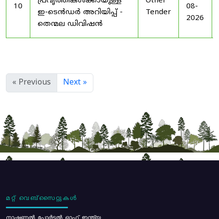
പ്രവൃത്തികൾക്കായുള്ള
Other
10
08-
ഇ-ടെൻഡർ അറിയിപ്പ് -
Tender
2026
തെന്മല ഡിവിഷൻ
« Previous
Next »
മറ്റ് വെബ്സൈറ്റുകൾ
നാഷണൽ പോർട്ടൽ ഓഫ് ഇന്ത്യ