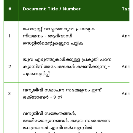
#
Document Title / Number
Type
ഫോറസ്റ്റ് വാച്ചർമാരുടെ പ്രത്യേക
1
നിയമനം - ആദിവാസി
Anno
സെറ്റിൽമെന്റുകളുടെ പട്ടിക
യുവ എഴുത്തുകാർക്കുള്ള പ്രകൃതി പഠന
2
ക്യാമ്പിന് അപേക്ഷകൾ ക്ഷണിക്കുന്നു -
Anno
പത്രക്കുറിപ്പ്
വന്യജീവി സമാപന സമ്മേളനം ഇന്ന്
3
Anno
ഒക്ടോബർ - 9 ന്
വന്യജീവി സങ്കേതങ്ങൾ,
ദേശീയോദ്യാനങ്ങൾ, കടുവ സംരക്ഷണ
കേന്ദ്രങ്ങൾ എന്നിവയ്ക്കുള്ളിൽ