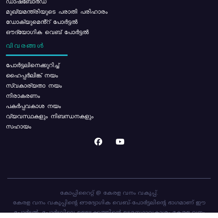
ഡാഷ്ബോർഡ്
മുഖ്യമന്ത്രിയുടെ പരാതി പരിഹാരം
ഡോക്യുമെൻ്റ് പോർട്ടൽ
ഔദ്യോഗിക വെബ് പോർട്ടൽ
വിവരങ്ങൾ
പോര്‍ട്ടലിനെക്കുറിച്ച്
ഹൈപ്പർലിങ്ക് നയം
സ്വകാര്യതാ നയം
നിരാകരണം
പകർപ്പവകാശ നയം
വ്യവസ്ഥകളും നിബന്ധനകളും
സഹായം
കോപ്പിറൈറ്റ് @ കേരള വനം വകുപ്പ്.
കേരള വനം വകുപ്പിന്റെ ഔദ്യോഗിക വെബ്-പോർട്ടലിന്റെ ഭാഗമാണ് ഈ
പോർട്ടൽ. പോർട്ടലിലെ ഉള്ളടക്കത്തിന്റെ ഉടമസ്ഥാവകാശം കേരള വനം