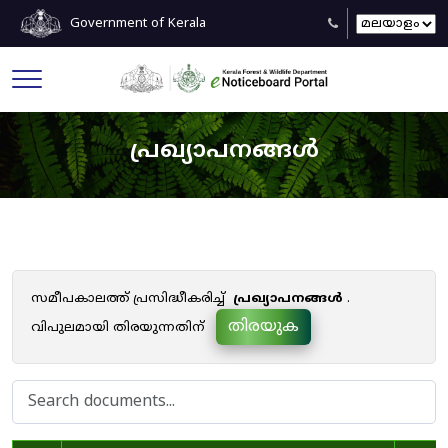
Government of Kerala
പ്രഖ്യാപനങ്ങൾ
സമീപകാലത്ത് പ്രസിദ്ധീകരിച്ച്
പ്രഖ്യാപനങ്ങൾ
.
തിരയുക
വിപുലമായി തിരയുന്നതിന്