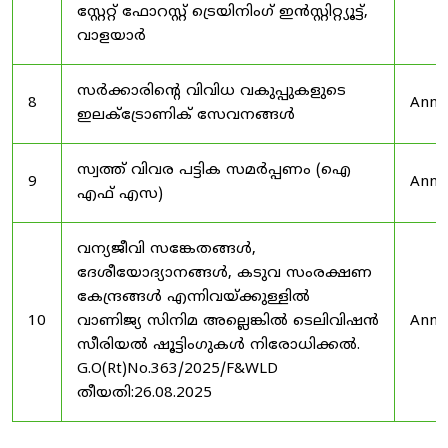
സ്റ്റേറ്റ് ഫോറസ്റ്റ് ട്രെയിനിംഗ് ഇൻസ്റ്റിറ്റ്യൂട്ട്,
വാളയാർ
സർക്കാരിന്റെ വിവിധ വകുപ്പുകളുടെ
8
Anno
ഇലക്ട്രോണിക് സേവനങ്ങൾ
സ്വത്ത് വിവര പട്ടിക സമർപ്പണം (ഐ
9
Anno
എഫ് എസ)
വന്യജീവി സങ്കേതങ്ങൾ,
ദേശീയോദ്യാനങ്ങൾ, കടുവ സംരക്ഷണ
കേന്ദ്രങ്ങൾ എന്നിവയ്ക്കുള്ളിൽ
10
വാണിജ്യ സിനിമ അല്ലെങ്കിൽ ടെലിവിഷൻ
Anno
സീരിയൽ ഷൂട്ടിംഗുകൾ നിരോധിക്കൽ.
G.O(Rt)No.363/2025/F&WLD
തീയതി:26.08.2025