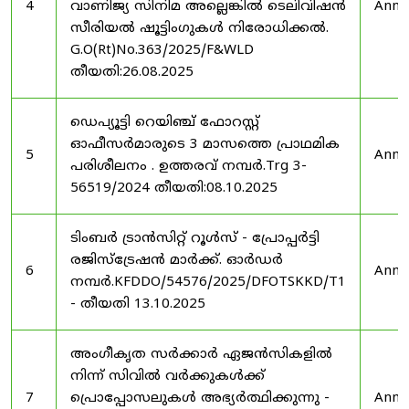
4
വാണിജ്യ സിനിമ അല്ലെങ്കിൽ ടെലിവിഷൻ
Anno
സീരിയൽ ഷൂട്ടിംഗുകൾ നിരോധിക്കൽ.
G.O(Rt)No.363/2025/F&WLD
തീയതി:26.08.2025
ഡെപ്യൂട്ടി റെയിഞ്ച് ഫോറസ്റ്റ്
ഓഫീസർമാരുടെ 3 മാസത്തെ പ്രാഥമിക
5
Anno
പരിശീലനം . ഉത്തരവ് നമ്പർ.Trg 3-
56519/2024 തീയതി:08.10.2025
ടിംബർ ട്രാൻസിറ്റ് റൂൾസ് - പ്രോപ്പർട്ടി
രജിസ്ട്രേഷൻ മാർക്ക്. ഓർഡർ
6
Anno
നമ്പർ.KFDDO/54576/2025/DFOTSKKD/T1
- തീയതി 13.10.2025
അംഗീകൃത സർക്കാർ ഏജൻസികളിൽ
നിന്ന് സിവിൽ വർക്കുകൾക്ക്
7
പ്രൊപ്പോസലുകൾ അഭ്യർത്ഥിക്കുന്നു -
Anno