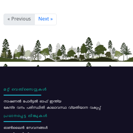
« Previous
Next »
മറ്റ് വെബ്സൈറ്റുകൾ
നാഷണൽ പോർട്ടൽ ഓഫ് ഇന്ത്യ
കേന്ദ്ര വനം പരിസ്ഥിതി കാലാവസ്ഥ വ്യതിയാന വകുപ്പ്
പ്രധാനപ്പെട്ട ലിങ്കുകൾ
ഓൺലൈൻ സേവനങ്ങൾ