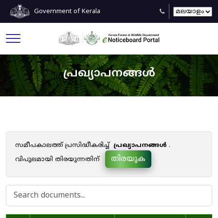
Government of Kerala
പ്രഖ്യാപനങ്ങൾ
സമീപകാലത്ത് പ്രസിദ്ധീകരിച്ച്
പ്രഖ്യാപനങ്ങൾ
.
തിരയുക
വിപുലമായി തിരയുന്നതിന്