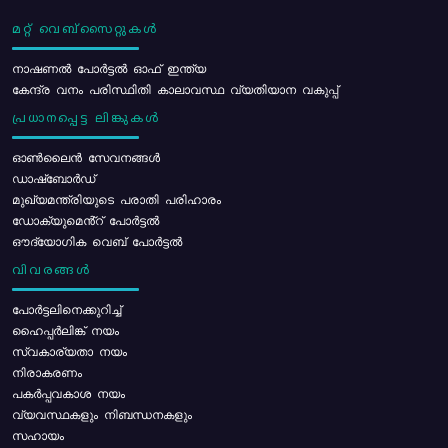
മറ്റ് വെബ്സൈറ്റുകൾ
നാഷണൽ പോർട്ടൽ ഓഫ് ഇന്ത്യ
കേന്ദ്ര വനം പരിസ്ഥിതി കാലാവസ്ഥ വ്യതിയാന വകുപ്പ്
പ്രധാനപ്പെട്ട ലിങ്കുകൾ
ഓൺലൈൻ സേവനങ്ങൾ
ഡാഷ്ബോർഡ്
മുഖ്യമന്ത്രിയുടെ പരാതി പരിഹാരം
ഡോക്യുമെൻ്റ് പോർട്ടൽ
ഔദ്യോഗിക വെബ് പോർട്ടൽ
വിവരങ്ങൾ
പോര്‍ട്ടലിനെക്കുറിച്ച്
ഹൈപ്പർലിങ്ക് നയം
സ്വകാര്യതാ നയം
നിരാകരണം
പകർപ്പവകാശ നയം
വ്യവസ്ഥകളും നിബന്ധനകളും
സഹായം