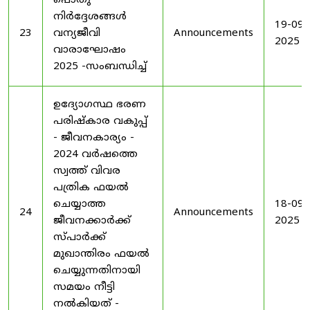
പൊതു
നിർദ്ദേശങ്ങൾ
19-09-
23
വന്യജീവി
Announcements
2025
വാരാഘോഷം
2025 -സംബന്ധിച്ച്
ഉദ്യോഗസ്ഥ ഭരണ
പരിഷ്കാര വകുപ്പ്
- ജീവനകാര്യം -
2024 വർഷത്തെ
സ്വത്ത് വിവര
പത്രിക ഫയൽ
ചെയ്യാത്ത
18-09-
24
Announcements
ജീവനക്കാർക്ക്
2025
സ്പാർക്ക്
മുഖാന്തിരം ഫയൽ
ചെയ്യുന്നതിനായി
സമയം നീട്ടി
നൽകിയത് -