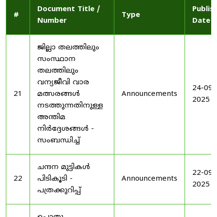
Document Title /
Publis
#
Type
Number
Date
ജില്ലാ തലത്തിലും
സംസ്ഥാന
തലത്തിലും
വന്യജീവി വാര
24-09-
21
മത്സരങ്ങൾ
Announcements
2025
നടത്തുന്നതിനുള്ള
അന്തിമ
നിർദ്ദേശങ്ങൾ -
സംബന്ധിച്ച്
ചന്ദന മുട്ടികൾ
22-09-
22
പിടികൂടി -
Announcements
2025
പത്രക്കുറിപ്പ്