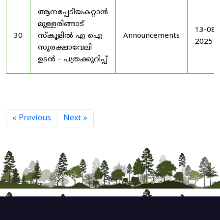
ആനപ്പേടിയകറ്റാൻ
മുള്ളരിങ്ങാട്
13-08-
30
സ്കൂളിൽ എ ഐ
Announcements
2025
സുരക്ഷാവേലി
ഉടൻ - പത്രക്കുറിപ്പ്
« Previous
Next »