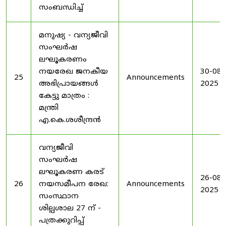
സംബന്ധിച്ച്
മനുഷ്യ - വന്യജീവി
സംഘർഷ
ലഘൂകരണം
നയരേഖ ജനകീയ
30-08-
25
Announcements
അഭിപ്രായങ്ങൾ
2025
കേട്ടു മാത്രം :
മന്ത്രി
എ.കെ.ശശീന്ദ്രൻ
വന്യജീവി
സംഘർഷ
ലഘൂകരണ കരട്
26-08-
26
നയസമീപന രേഖ:
Announcements
2025
സംസ്ഥാന
ശില്പശാല 27 ന് -
പത്രക്കുറിപ്പ്