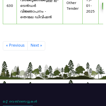
വർക്കുകൾക്കുള്ള ഇ-
15-
Other
630
ടെൻഡർ
01-
Tender
വിജ്ഞാപനം -
2025
തെന്മല ഡിവിഷൻ
« Previous
Next »
മറ്റ് വെബ്സൈറ്റുകൾ