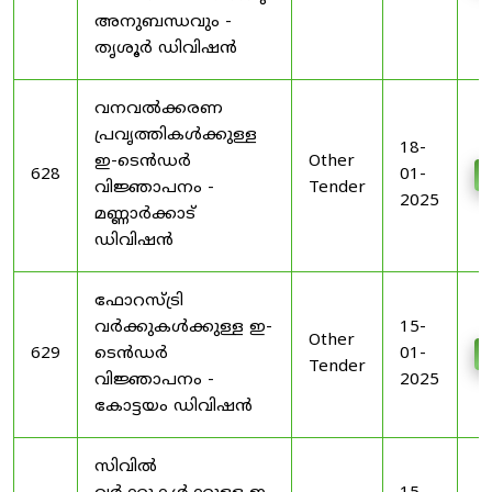
അനുബന്ധവും -
തൃശൂർ ഡിവിഷൻ
വനവൽക്കരണ
പ്രവൃത്തികൾക്കുള്ള
18-
ഇ-ടെൻഡർ
Other
628
01-
വിജ്ഞാപനം -
Tender
2025
മണ്ണാർക്കാട്
ഡിവിഷൻ
ഫോറസ്ട്രി
വർക്കുകൾക്കുള്ള ഇ-
15-
Other
629
ടെൻഡർ
01-
Tender
വിജ്ഞാപനം -
2025
കോട്ടയം ഡിവിഷൻ
സിവിൽ