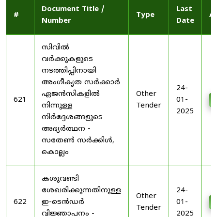
Document Title /
Last
#
Type
A
Number
Date
സിവിൽ
വർക്കുകളുടെ
നടത്തിപ്പിനായി
അംഗീകൃത സർക്കാർ
24-
ഏജൻസികളിൽ
Other
621
01-
നിന്നുള്ള
Tender
2025
നിർദ്ദേശങ്ങളുടെ
അഭ്യർത്ഥന -
സതേൺ സർക്കിൾ,
കൊല്ലം
കശുവണ്ടി
ശേഖരിക്കുന്നതിനുള്ള
24-
Other
622
ഇ-ടെൻഡർ
01-
Tender
വിജ്ഞാപനം -
2025