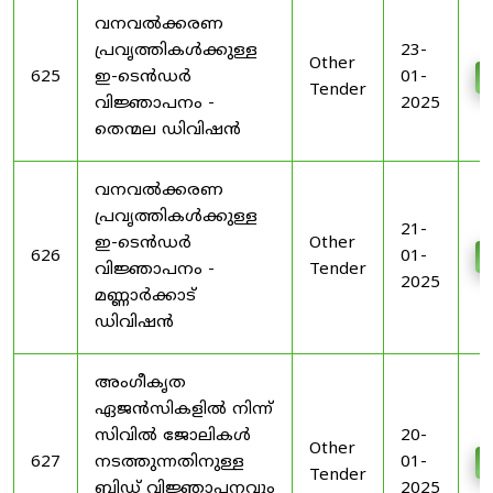
വനവൽക്കരണ
പ്രവൃത്തികൾക്കുള്ള
23-
Other
625
ഇ-ടെൻഡർ
01-
Tender
വിജ്ഞാപനം -
2025
തെന്മല ഡിവിഷൻ
വനവൽക്കരണ
പ്രവൃത്തികൾക്കുള്ള
21-
ഇ-ടെൻഡർ
Other
626
01-
വിജ്ഞാപനം -
Tender
2025
മണ്ണാർക്കാട്
ഡിവിഷൻ
അംഗീകൃത
ഏജൻസികളിൽ നിന്ന്
സിവിൽ ജോലികൾ
20-
Other
627
നടത്തുന്നതിനുള്ള
01-
Tender
ബിഡ് വിജ്ഞാപനവും
2025