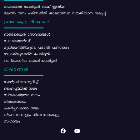
നാഷണൽ പോർട്ടൽ ഓഫ് ഇന്ത്യ
കേന്ദ്ര വനം പരിസ്ഥിതി കാലാവസ്ഥ വ്യതിയാന വകുപ്പ്
പ്രധാനപ്പെട്ട ലിങ്കുകൾ
ഓൺലൈൻ സേവനങ്ങൾ
ഡാഷ്ബോർഡ്
മുഖ്യമന്ത്രിയുടെ പരാതി പരിഹാരം
ഡോക്യുമെൻ്റ് പോർട്ടൽ
ഔദ്യോഗിക വെബ് പോർട്ടൽ
വിവരങ്ങൾ
പോര്‍ട്ടലിനെക്കുറിച്ച്
ഹൈപ്പർലിങ്ക് നയം
സ്വകാര്യതാ നയം
നിരാകരണം
പകർപ്പവകാശ നയം
വ്യവസ്ഥകളും നിബന്ധനകളും
സഹായം