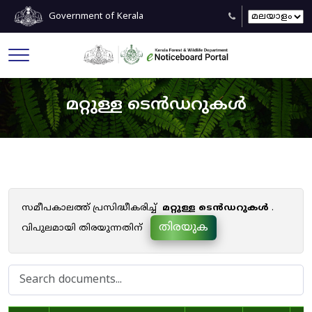
Government of Kerala
മറ്റുള്ള ടെൻഡറുകൾ
സമീപകാലത്ത് പ്രസിദ്ധീകരിച്ച്
മറ്റുള്ള ടെൻഡറുകൾ
.
തിരയുക
വിപുലമായി തിരയുന്നതിന്