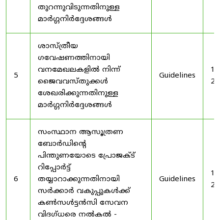
തുറന്നുവിടുന്നതിനുള്ള
മാർഗ്ഗനിർദ്ദേശങ്ങൾ
ശാസ്ത്രീയ
ഗവേഷണത്തിനായി
വനമേഖലകളിൽ നിന്ന്
19
5
Guidelines
ജൈവവസ്തുക്കൾ
20
ശേഖരിക്കുന്നതിനുള്ള
മാർഗ്ഗനിർദ്ദേശങ്ങൾ
സംസ്ഥാന ആസൂത്രണ
ബോർഡിൻ്റെ
പിന്തുണയോടെ പ്രോജക്ട്
റിപ്പോർട്ട്
19
6
തയ്യാറാക്കുന്നതിനായി
Guidelines
20
സർക്കാർ വകുപ്പുകൾക്ക്
കൺസൾട്ടൻസി സേവന
വിദഗ്ധരെ നൽകൽ -