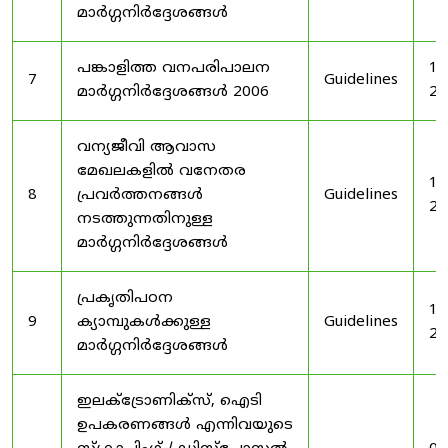
മാർഗ്ഗനിർദ്ദേശങ്ങൾ
പങ്കാളിത്ത വനപരിപാലന
19
7
Guidelines
മാർഗ്ഗനിർദ്ദേശങ്ങൾ 2006
20
വന്യജീവി ആവാസ
മേഖലകളിൽ വനേതര
19
8
പ്രവർത്തനങ്ങൾ
Guidelines
20
നടത്തുന്നതിനുള്ള
മാർഗ്ഗനിർദ്ദേശങ്ങൾ
പ്രകൃതിപഠന
19
9
ക്യാമ്പുകൾക്കുള്ള
Guidelines
20
മാർഗ്ഗനിർദ്ദേശങ്ങൾ
ഇലക്‌ട്രോണിക്‌സ്, ഐടി
ഉപകരണങ്ങൾ എന്നിവയുടെ