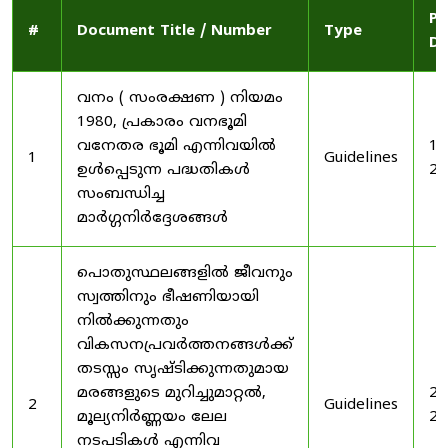
Pu
#
Document Title / Number
Type
Da
വനം ( സംരക്ഷണ ) നിയമം
1980, പ്രകാരം വനഭൂമി
വനേതര ഭൂമി എന്നിവയിൽ
19
1
Guidelines
ഉൾപ്പെടുന്ന പദ്ധതികൾ
20
സംബന്ധിച്ച
മാർഗ്ഗനിർദ്ദേശങ്ങൾ
പൊതുസ്ഥലങ്ങളിൽ ജീവനും
സ്വത്തിനും ഭീഷണിയായി
നിൽക്കുന്നതും
വികസനപ്രവർത്തനങ്ങൾക്ക്
തടസ്സം സൃഷ്ടിക്കുന്നതുമായ
മരങ്ങളുടെ മുറിച്ചുമാറ്റൽ,
20
2
Guidelines
മൂല്യനിർണ്ണയം ലേല
20
നടപടികൾ എന്നിവ