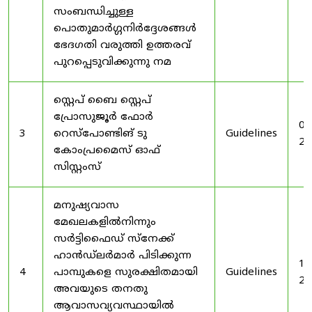
സംബന്ധിച്ചുള്ള
പൊതുമാർഗ്ഗനിർദ്ദേശങ്ങൾ
ഭേദഗതി വരുത്തി ഉത്തരവ്
പുറപ്പെടുവിക്കുന്നു നമ
സ്റ്റെപ് ബൈ സ്റ്റെപ്
പ്രോസുജൂർ ഫോർ
03
3
റെസ്‌പോണ്ടിങ് ടു
Guidelines
20
കോംപ്രമൈസ് ഓഫ്
സിസ്റ്റംസ്
മനുഷ്യവാസ
മേഖലകളിൽനിന്നും
സർട്ടിഫൈഡ് സ്നേക്ക്
ഹാൻഡ്‌ലർമാർ പിടിക്കുന്ന
19
4
പാമ്പുകളെ സുരക്ഷിതമായി
Guidelines
20
അവയുടെ തനതു
ആവാസവ്യവസ്ഥായിൽ