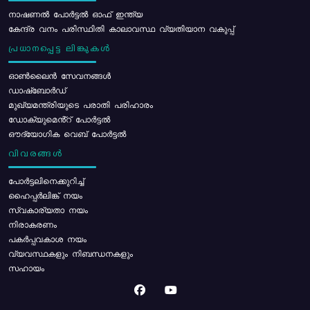
നാഷണൽ പോർട്ടൽ ഓഫ് ഇന്ത്യ
കേന്ദ്ര വനം പരിസ്ഥിതി കാലാവസ്ഥ വ്യതിയാന വകുപ്പ്
പ്രധാനപ്പെട്ട ലിങ്കുകൾ
ഓൺലൈൻ സേവനങ്ങൾ
ഡാഷ്ബോർഡ്
മുഖ്യമന്ത്രിയുടെ പരാതി പരിഹാരം
ഡോക്യുമെൻ്റ് പോർട്ടൽ
ഔദ്യോഗിക വെബ് പോർട്ടൽ
വിവരങ്ങൾ
പോര്‍ട്ടലിനെക്കുറിച്ച്
ഹൈപ്പർലിങ്ക് നയം
സ്വകാര്യതാ നയം
നിരാകരണം
പകർപ്പവകാശ നയം
വ്യവസ്ഥകളും നിബന്ധനകളും
സഹായം