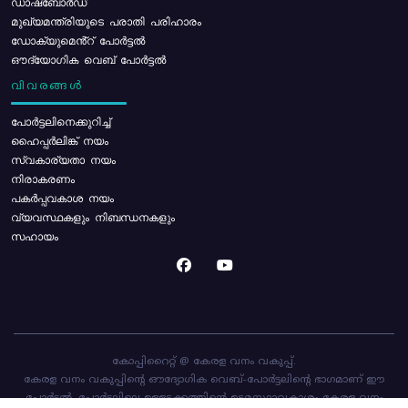
ഡാഷ്ബോർഡ്
മുഖ്യമന്ത്രിയുടെ പരാതി പരിഹാരം
ഡോക്യുമെൻ്റ് പോർട്ടൽ
ഔദ്യോഗിക വെബ് പോർട്ടൽ
വിവരങ്ങൾ
പോര്‍ട്ടലിനെക്കുറിച്ച്
ഹൈപ്പർലിങ്ക് നയം
സ്വകാര്യതാ നയം
നിരാകരണം
പകർപ്പവകാശ നയം
വ്യവസ്ഥകളും നിബന്ധനകളും
സഹായം
കോപ്പിറൈറ്റ് @ കേരള വനം വകുപ്പ്.
കേരള വനം വകുപ്പിന്റെ ഔദ്യോഗിക വെബ്-പോർട്ടലിന്റെ ഭാഗമാണ് ഈ
പോർട്ടൽ. പോർട്ടലിലെ ഉള്ളടക്കത്തിന്റെ ഉടമസ്ഥാവകാശം കേരള വനം