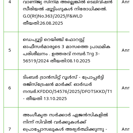
4
വാണിജ്യ സിനിമ അല്ലെങ്കിൽ ടെലിവിഷൻ
Anno
സീരിയൽ ഷൂട്ടിംഗുകൾ നിരോധിക്കൽ.
G.O(Rt)No.363/2025/F&WLD
തീയതി:26.08.2025
ഡെപ്യൂട്ടി റെയിഞ്ച് ഫോറസ്റ്റ്
ഓഫീസർമാരുടെ 3 മാസത്തെ പ്രാഥമിക
5
Anno
പരിശീലനം . ഉത്തരവ് നമ്പർ.Trg 3-
56519/2024 തീയതി:08.10.2025
ടിംബർ ട്രാൻസിറ്റ് റൂൾസ് - പ്രോപ്പർട്ടി
രജിസ്ട്രേഷൻ മാർക്ക്. ഓർഡർ
6
Anno
നമ്പർ.KFDDO/54576/2025/DFOTSKKD/T1
- തീയതി 13.10.2025
അംഗീകൃത സർക്കാർ ഏജൻസികളിൽ
നിന്ന് സിവിൽ വർക്കുകൾക്ക്
7
പ്രൊപ്പോസലുകൾ അഭ്യർത്ഥിക്കുന്നു -
Anno