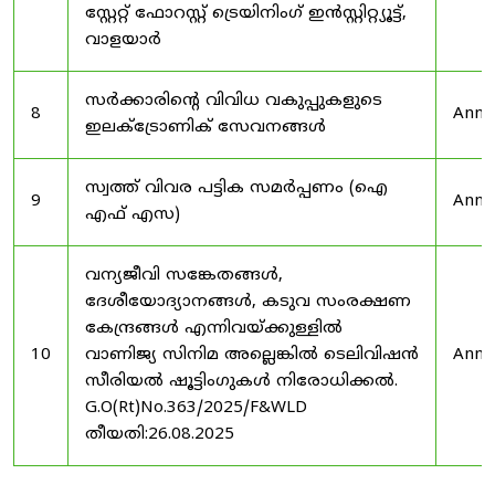
സ്റ്റേറ്റ് ഫോറസ്റ്റ് ട്രെയിനിംഗ് ഇൻസ്റ്റിറ്റ്യൂട്ട്,
വാളയാർ
സർക്കാരിന്റെ വിവിധ വകുപ്പുകളുടെ
8
Anno
ഇലക്ട്രോണിക് സേവനങ്ങൾ
സ്വത്ത് വിവര പട്ടിക സമർപ്പണം (ഐ
9
Anno
എഫ് എസ)
വന്യജീവി സങ്കേതങ്ങൾ,
ദേശീയോദ്യാനങ്ങൾ, കടുവ സംരക്ഷണ
കേന്ദ്രങ്ങൾ എന്നിവയ്ക്കുള്ളിൽ
10
വാണിജ്യ സിനിമ അല്ലെങ്കിൽ ടെലിവിഷൻ
Anno
സീരിയൽ ഷൂട്ടിംഗുകൾ നിരോധിക്കൽ.
G.O(Rt)No.363/2025/F&WLD
തീയതി:26.08.2025