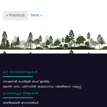
« Previous
Next »
മറ്റ് വെബ്സൈറ്റുകൾ
നാഷണൽ പോർട്ടൽ ഓഫ് ഇന്ത്യ
കേന്ദ്ര വനം പരിസ്ഥിതി കാലാവസ്ഥ വ്യതിയാന വകുപ്പ്
പ്രധാനപ്പെട്ട ലിങ്കുകൾ
ഓൺലൈൻ സേവനങ്ങൾ