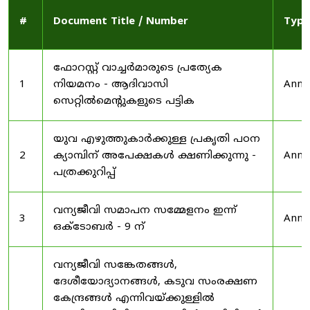
#
Document Title / Number
Type
ഫോറസ്റ്റ് വാച്ചർമാരുടെ പ്രത്യേക
1
നിയമനം - ആദിവാസി
Anno
സെറ്റിൽമെന്റുകളുടെ പട്ടിക
യുവ എഴുത്തുകാർക്കുള്ള പ്രകൃതി പഠന
2
ക്യാമ്പിന് അപേക്ഷകൾ ക്ഷണിക്കുന്നു -
Anno
പത്രക്കുറിപ്പ്
വന്യജീവി സമാപന സമ്മേളനം ഇന്ന്
3
Anno
ഒക്ടോബർ - 9 ന്
വന്യജീവി സങ്കേതങ്ങൾ,
ദേശീയോദ്യാനങ്ങൾ, കടുവ സംരക്ഷണ
കേന്ദ്രങ്ങൾ എന്നിവയ്ക്കുള്ളിൽ