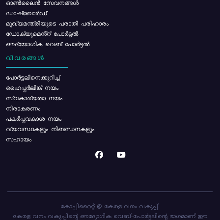
ഓൺലൈൻ സേവനങ്ങൾ
ഡാഷ്ബോർഡ്
മുഖ്യമന്ത്രിയുടെ പരാതി പരിഹാരം
ഡോക്യുമെൻ്റ് പോർട്ടൽ
ഔദ്യോഗിക വെബ് പോർട്ടൽ
വിവരങ്ങൾ
പോര്‍ട്ടലിനെക്കുറിച്ച്
ഹൈപ്പർലിങ്ക് നയം
സ്വകാര്യതാ നയം
നിരാകരണം
പകർപ്പവകാശ നയം
വ്യവസ്ഥകളും നിബന്ധനകളും
സഹായം
കോപ്പിറൈറ്റ് @ കേരള വനം വകുപ്പ്.
കേരള വനം വകുപ്പിന്റെ ഔദ്യോഗിക വെബ്-പോർട്ടലിന്റെ ഭാഗമാണ് ഈ