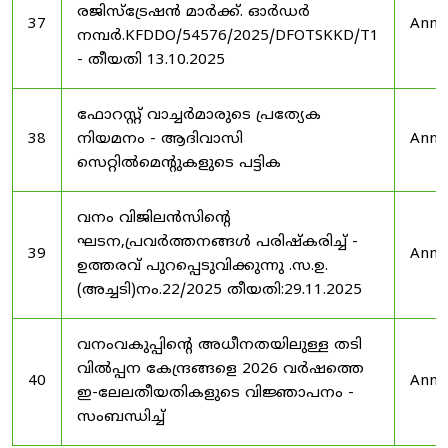
രജിസ്ട്രേഷൻ മാർക്ക്. ഓർഡർ
37
Anno
നമ്പർ.KFDDO/54576/2025/DFOTSKKD/T1
- തീയതി 13.10.2025
ഫോറസ്റ്റ് വാച്ചർമാരുടെ പ്രത്യേക
38
നിയമനം - ആദിവാസി
Anno
സെറ്റിൽമെന്റുകളുടെ പട്ടിക
വനം വിജിലൻസിന്റെ
ഘടന,പ്രവർത്തനങ്ങൾ പരിഷ്കരിച്ച് -
39
Anno
ഉത്തരവ് പുറപ്പെടുവിക്കുന്നു .സ.ഉ.
(അച്ചടി)നം.22/2025 തീയതി:29.11.2025
വനംവകുപ്പിന്റെ അധീനതയിലുള്ള തടി
വിൽപ്പന കേന്ദ്രങ്ങളെ 2026 വർഷത്തെ
40
Anno
ഇ-ലേലതീയതികളുടെ വിജ്ഞാപനം -
സംബന്ധിച്ച്