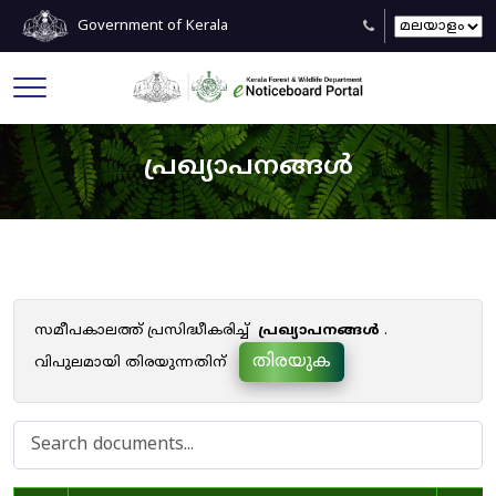
Government of Kerala
പ്രഖ്യാപനങ്ങൾ
സമീപകാലത്ത് പ്രസിദ്ധീകരിച്ച്
പ്രഖ്യാപനങ്ങൾ
.
തിരയുക
വിപുലമായി തിരയുന്നതിന്