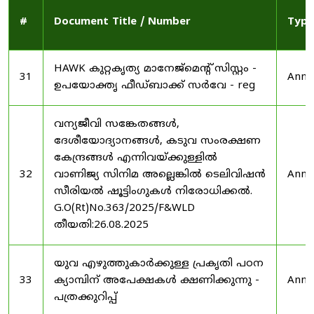
#
Document Title / Number
Type
HAWK കുറ്റകൃത്യ മാനേജ്മെന്റ് സിസ്റ്റം -
31
Anno
ഉപയോക്തൃ ഫീഡ്‌ബാക്ക് സർവേ - reg
വന്യജീവി സങ്കേതങ്ങൾ,
ദേശീയോദ്യാനങ്ങൾ, കടുവ സംരക്ഷണ
കേന്ദ്രങ്ങൾ എന്നിവയ്ക്കുള്ളിൽ
32
വാണിജ്യ സിനിമ അല്ലെങ്കിൽ ടെലിവിഷൻ
Anno
സീരിയൽ ഷൂട്ടിംഗുകൾ നിരോധിക്കൽ.
G.O(Rt)No.363/2025/F&WLD
തീയതി:26.08.2025
യുവ എഴുത്തുകാർക്കുള്ള പ്രകൃതി പഠന
33
ക്യാമ്പിന് അപേക്ഷകൾ ക്ഷണിക്കുന്നു -
Anno
പത്രക്കുറിപ്പ്