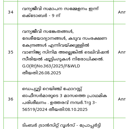
വന്യജീവി സമാപന സമ്മേളനം ഇന്ന്
34
Anno
ഒക്ടോബർ - 9 ന്
വന്യജീവി സങ്കേതങ്ങൾ,
ദേശീയോദ്യാനങ്ങൾ, കടുവ സംരക്ഷണ
കേന്ദ്രങ്ങൾ എന്നിവയ്ക്കുള്ളിൽ
35
വാണിജ്യ സിനിമ അല്ലെങ്കിൽ ടെലിവിഷൻ
Anno
സീരിയൽ ഷൂട്ടിംഗുകൾ നിരോധിക്കൽ.
G.O(Rt)No.363/2025/F&WLD
തീയതി:26.08.2025
ഡെപ്യൂട്ടി റെയിഞ്ച് ഫോറസ്റ്റ്
ഓഫീസർമാരുടെ 3 മാസത്തെ പ്രാഥമിക
36
Anno
പരിശീലനം . ഉത്തരവ് നമ്പർ.Trg 3-
56519/2024 തീയതി:08.10.2025
ടിംബർ ട്രാൻസിറ്റ് റൂൾസ് - പ്രോപ്പർട്ടി