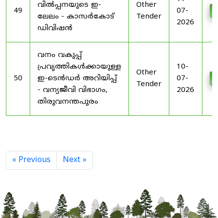
വിൽപ്പനയുടെ ഇ-
Other
49
07-
D
ലേലം - കാസർകോട്
Tender
2026
ഡിവിഷൻ
വനം വകുപ്പ്
പ്രവൃത്തികൾക്കായുള്ള
10-
Other
50
ഇ-ടെൻഡർ അറിയിപ്പ്
07-
D
Tender
- വന്യജീവി വിഭാഗം,
2026
തിരുവനന്തപുരം
« Previous
Next »