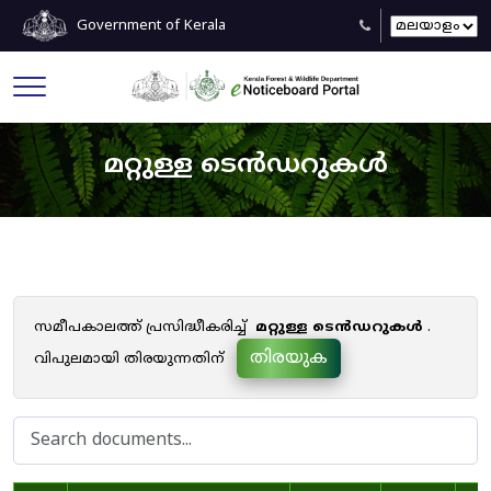
Government of Kerala
മറ്റുള്ള ടെൻഡറുകൾ
സമീപകാലത്ത് പ്രസിദ്ധീകരിച്ച്
മറ്റുള്ള ടെൻഡറുകൾ
.
തിരയുക
വിപുലമായി തിരയുന്നതിന്