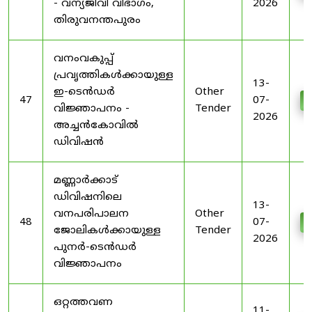
- വന്യജീവി വിഭാഗം,
2026
തിരുവനന്തപുരം
വനംവകുപ്പ്
പ്രവൃത്തികൾക്കായുള്ള
13-
ഇ-ടെൻഡർ
Other
47
07-
D
വിജ്ഞാപനം -
Tender
2026
അച്ചൻകോവിൽ
ഡിവിഷൻ
മണ്ണാർക്കാട്
ഡിവിഷനിലെ
13-
വനപരിപാലന
Other
48
07-
D
ജോലികൾക്കായുള്ള
Tender
2026
പുനർ-ടെൻഡർ
വിജ്ഞാപനം
ഒറ്റത്തവണ
11-