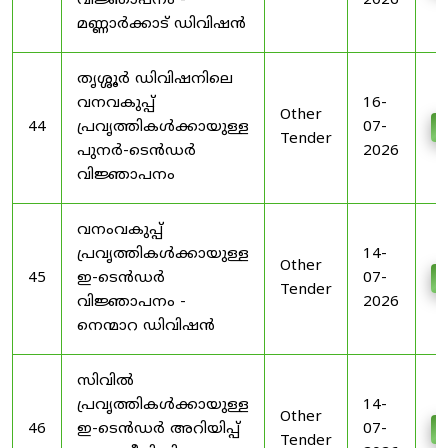
വിജ്ഞാപനം -
2026
മണ്ണാർക്കാട് ഡിവിഷൻ
തൃശ്ശൂർ ഡിവിഷനിലെ
വനവകുപ്പ്
16-
Other
44
പ്രവൃത്തികൾക്കായുള്ള
07-
D
Tender
പുനർ-ടെൻഡർ
2026
വിജ്ഞാപനം
വനംവകുപ്പ്
പ്രവൃത്തികൾക്കായുള്ള
14-
Other
45
ഇ-ടെൻഡർ
07-
D
Tender
വിജ്ഞാപനം -
2026
നെന്മാറ ഡിവിഷൻ
സിവിൽ
പ്രവൃത്തികൾക്കായുള്ള
14-
Other
46
ഇ-ടെൻഡർ അറിയിപ്പ്
07-
D
Tender