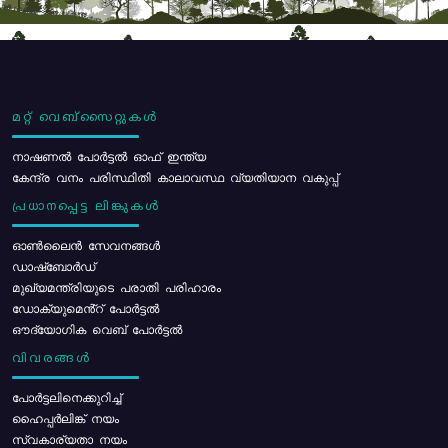
മറ്റ് വെബ്സൈറ്റുകൾ
നാഷണൽ പോർട്ടൽ ഓഫ് ഇന്ത്യ
കേന്ദ്ര വനം പരിസ്ഥിതി കാലാവസ്ഥ വ്യതിയാന വകുപ്പ്
പ്രധാനപ്പെട്ട ലിങ്കുകൾ
ഓൺലൈൻ സേവനങ്ങൾ
ഡാഷ്ബോർഡ്
മുഖ്യമന്ത്രിയുടെ പരാതി പരിഹാരം
ഡോക്യുമെൻ്റ് പോർട്ടൽ
ഔദ്യോഗിക വെബ് പോർട്ടൽ
വിവരങ്ങൾ
പോര്‍ട്ടലിനെക്കുറിച്ച്
ഹൈപ്പർലിങ്ക് നയം
സ്വകാര്യതാ നയം