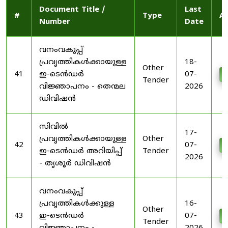
Document Title /
Last
#
Type
Ac
Number
Date
വനംവകുപ്പ്
പ്രവൃത്തികൾക്കായുള്ള
18-
Other
41
ഇ-ടെൻഡർ
07-
D
Tender
വിജ്ഞാപനം - തെന്മല
2026
ഡിവിഷൻ
സിവിൽ
17-
പ്രവൃത്തികൾക്കായുള്ള
Other
42
07-
D
ഇ-ടെൻഡർ അറിയിപ്പ്
Tender
2026
- തൃശൂർ ഡിവിഷൻ
വനംവകുപ്പ്
പ്രവൃത്തികൾക്കുള്ള
16-
Other
43
ഇ-ടെൻഡർ
07-
D
Tender