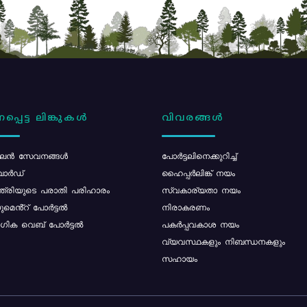
പ്പെട്ട ലിങ്കുകൾ
വിവരങ്ങൾ
ൻ സേവനങ്ങൾ
പോര്‍ട്ടലിനെക്കുറിച്ച്
ോർഡ്
ഹൈപ്പർലിങ്ക് നയം
്ത്രിയുടെ പരാതി പരിഹാരം
സ്വകാര്യതാ നയം
മെൻ്റ് പോർട്ടൽ
നിരാകരണം
ിക വെബ് പോർട്ടൽ
പകർപ്പവകാശ നയം
വ്യവസ്ഥകളും നിബന്ധനകളും
സഹായം