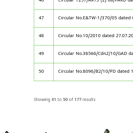
46
Circular 1257/AR13 (2) 08/PARD d
47
Circular No.E&TW-1/370/05 dated
48
Circular No.10/2010 dated 27.07.2
49
Circular No.38566/Cdn2/10/GAD d
50
Circular No.8096/B2/10/PD dated 
Showing
41
to
50
of
177
results