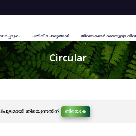
്ധപ്പെടുക
പതിവ് ചോദ്യങ്ങൾ
ജീവനക്കാര്‍ക്കായുള്ള വിവ
Circular
 വിപുലമായി തിരയുന്നതിന്
തിരയുക