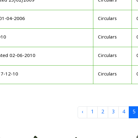
ated 23/02/2009
Circulars
 01-04-2006
Circulars
010
Circulars
ated 02-06-2010
Circulars
17-12-10
Circulars
‹
1
2
3
4
5