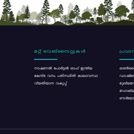
മറ്റ് വെബ്സൈറ്റുകൾ
പ്രധാന
നാഷണൽ പോർട്ടൽ ഓഫ് ഇന്ത്യ
ഓൺലൈ
കേന്ദ്ര വനം പരിസ്ഥിതി കാലാവസ്ഥ
ഡാഷ്ബ
വ്യതിയാന വകുപ്പ്
മുഖ്യമന
ഡോക്യു
ഔദ്യോഗ