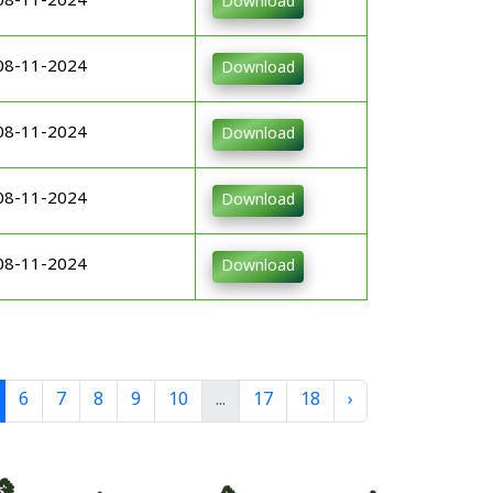
08-11-2024
Download
08-11-2024
Download
08-11-2024
Download
08-11-2024
Download
08-11-2024
Download
6
7
8
9
10
...
17
18
›