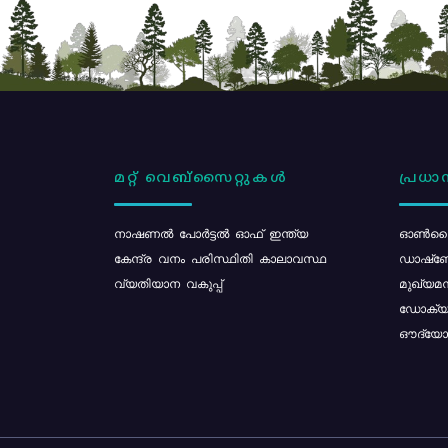
മറ്റ് വെബ്സൈറ്റുകൾ
പ്രധാന
നാഷണൽ പോർട്ടൽ ഓഫ് ഇന്ത്യ
ഓൺലൈ
കേന്ദ്ര വനം പരിസ്ഥിതി കാലാവസ്ഥ
ഡാഷ്ബ
വ്യതിയാന വകുപ്പ്
മുഖ്യമന
ഡോക്യു
ഔദ്യോഗ