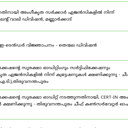
കുന്നതിനായി അംഗീകൃത സർക്കാർ ഏജൻസികളിൽ നിന്ന്
്റ് വാലി ഡിവിഷൻ, മണ്ണാർക്കാട്
ള്ള ഇ-ടെൻഡർ വിജ്ഞാപനം - തെന്മല ഡിവിഷൻ
ഷന്റെ സുരക്ഷാ ഓഡിറ്റിംഗും സർട്ടിഫിക്കേഷനും
ൃത ഏജൻസികളിൽ നിന്ന് ക്വട്ടേഷനുകൾ ക്ഷണിക്കുന്നു - ചീ
.ടി.),തിരുവനന്തപുരം
േഷന്റെ സുരക്ഷാ ഓഡിറ്റ് നടത്തുന്നതിനായി, CERT-IN അ
 ക്ഷണിക്കുന്നു - തിരുവനന്തപുരം ചീഫ് കൺസർവേറ്റർ ഓഫ