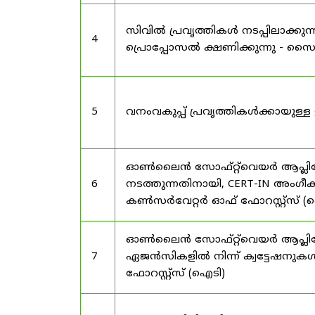
സിവിൽ പ്രവൃത്തികൾ നടപ്പിലാക്
4
പ്രൊപ്പോസൽ ക്ഷണിക്കുന്നു - സൈലന
5
വനംവകുപ്പ് പ്രവൃത്തികൾക്കായു
ഓൺലൈൻ സോഫ്റ്റ്‌വെയർ ആപ്ലിക്കേ
6
നടത്തുന്നതിനായി, CERT-IN അംഗീക
കൺസർവേറ്റർ ഓഫ് ഫോറസ്റ്റ്സ് (ഐ
ഓൺലൈൻ സോഫ്റ്റ്‌വെയർ ആപ്ലിക്ക
7
ഏജൻസികളിൽ നിന്ന് ക്വട്ടേഷനുകൾ
ഫോറസ്റ്റ്സ് (ഐടി)