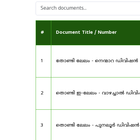
#
Document Title / Number
1
തോണ്ടി ലേലം - നെന്മാറ ഡിവിഷൻ
2
തൊണ്ടി ഇ-ലേലം - വാഴച്ചാൽ ഡിവ
3
തൊണ്ടി ലേലം - പുനലൂർ ഡിവിഷൻ