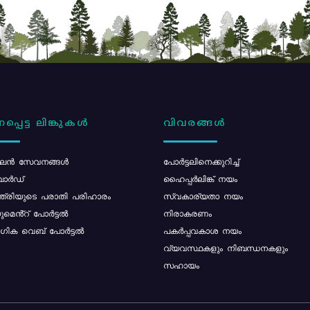
പ്പെട്ട ലിങ്കുകൾ
വിവരങ്ങൾ
ൻ സേവനങ്ങൾ
പോര്‍ട്ടലിനെക്കുറിച്ച്
ോർഡ്
ഹൈപ്പർലിങ്ക് നയം
്ത്രിയുടെ പരാതി പരിഹാരം
സ്വകാര്യതാ നയം
മെൻ്റ് പോർട്ടൽ
നിരാകരണം
ിക വെബ് പോർട്ടൽ
പകർപ്പവകാശ നയം
വ്യവസ്ഥകളും നിബന്ധനകളും
സഹായം