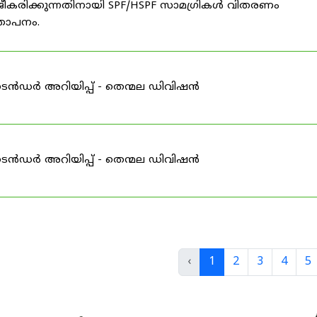
ീകരിക്കുന്നതിനായി SPF/HSPF സാമഗ്രികൾ വിതരണം
്ഞാപനം.
ടെൻഡർ അറിയിപ്പ് - തെന്മല ഡിവിഷൻ
ടെൻഡർ അറിയിപ്പ് - തെന്മല ഡിവിഷൻ
‹
1
2
3
4
5