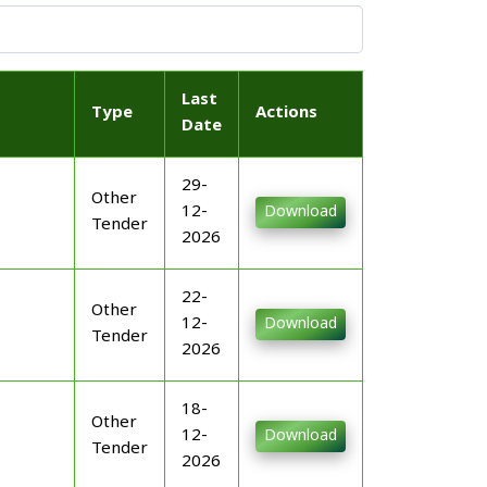
Last
Type
Actions
Date
29-
Other
12-
Download
Tender
2026
22-
Other
12-
Download
Tender
2026
18-
Other
12-
Download
Tender
2026