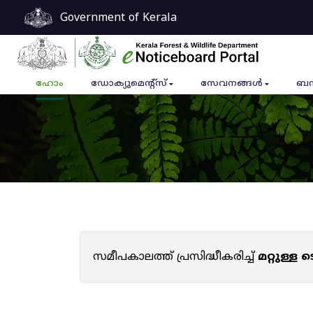
Government of Kerala
ഹോം
ഡോക്യുമെൻ്റ്സ്
സേവനങ്ങൾ
ബന
സമീപകാലത്ത് പ്രസിദ്ധീകരിച്ച്
മറ്റുള്