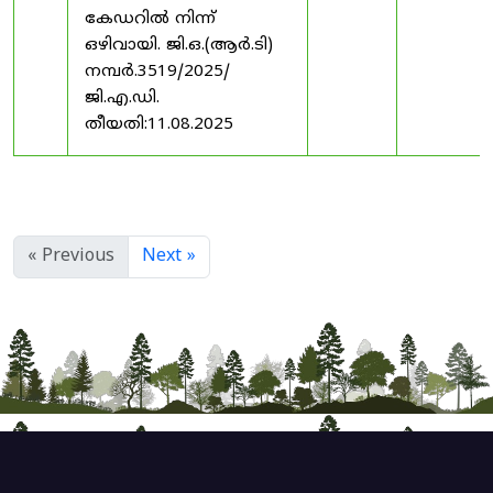
കേഡറിൽ നിന്ന്
ഒഴിവായി. ജി.ഒ.(ആർ.ടി)
നമ്പർ.3519/2025/
ജി.എ.ഡി.
തീയതി:11.08.2025
« Previous
Next »