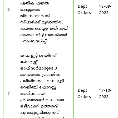
പത്രിക ഫയൽ
Dept
18-09-
6
ചെയ്യാത്ത
Orders
2025
ജീവനക്കാർക്ക്
സ്പാർക്ക് മുഖാന്തിരം
ഫയൽ ചെയ്യുന്നതിനായി
സമയം നീട്ടി നൽകിയത്
- സംബന്ധിച്ച്
ഡെപ്യൂട്ടി റെയിഞ്ച്
ഫോറസ്റ്റ്
ഓഫീസർമാരുടെ 3
മാസത്തെ പ്രാഥമിക
പരിശീലനം - ഡെപ്യൂട്ടി
റെയിഞ്ച് ഫോറസ്റ്റ്
Dept
17-10-
7
ഓഫീസറായ
Orders
2025
ശ്രി.രമേശൻ കെ - യെ
ഒഴിവാക്കി ഉത്തരവ്
പുറപ്പെടുവിക്കുന്നത്