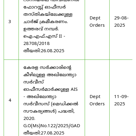
റാന്നിയിലെ ഡിവിഷണൽ
ഫോറസ്റ്റ് ഓഫീസർ
തസ്തികയിലേക്കുള്ള
Dept
29-08-
3
ചാർജ് ക്രമീകരണം.
Orders
2025
ഉത്തരവ് നമ്പർ.
ഐ.എഫ്.എസ് II -
28708/2018
തീയതി:26.08.2025
കേരള സർക്കാരിന്റെ
കീഴിലുള്ള അഖിലേന്ത്യാ
സർവീസ്
ഓഫീസർമാർക്കുള്ള AIS
- അഖിലേന്ത്യാ
Dept
11-09-
4
സർവീസസ് (മെഡിക്കൽ
Orders
2025
സൗകര്യങ്ങൾ) പദ്ധതി,
2020.
G.O(Ms)No.122/2025/GAD
തീയതി:27.08.2025