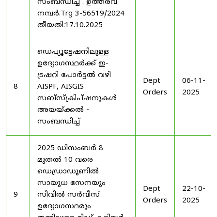
സംബന്ധിച്ച് . ഉത്തരവ്
നമ്പർ.Trg 3-56519/2024
തീയതി:17.10.2025
ഡെപ്യൂട്ടേഷനിലുള്ള
ഉദ്യോഗസ്ഥർക്ക് ഇ-
ട്രഷറി പോർട്ടൽ വഴി
Dept
06-11-
8
AISPF, AISGIS
Orders
2025
സബ്‌സ്‌ക്രിപ്‌ഷനുകൾ
അയയ്ക്കൽ -
സംബന്ധിച്ച്
2025 ഡിസംബർ 8
മുതൽ 10 വരെ
ഡെഡ്രാഡൂണിൽ
സായുധ സേനയും
Dept
22-10-
9
സിവിൽ സർവീസ്
Orders
2025
ഉദ്യോഗസ്ഥരും