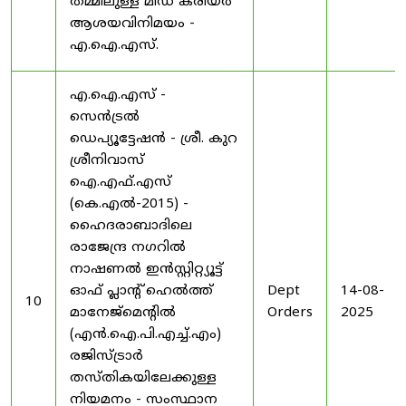
തമ്മിലുള്ള മിഡ് കരിയർ
ആശയവിനിമയം -
എ.ഐ.എസ്.
എ.ഐ.എസ് -
സെൻട്രൽ
ഡെപ്യൂട്ടേഷൻ - ശ്രീ. കുറ
ശ്രീനിവാസ്
ഐ.എഫ്.എസ്
(കെ.എൽ-2015) -
ഹൈദരാബാദിലെ
രാജേന്ദ്ര നഗറിൽ
നാഷണൽ ഇൻസ്റ്റിറ്റ്യൂട്ട്
ഓഫ് പ്ലാന്റ് ഹെൽത്ത്
Dept
14-08-
10
മാനേജ്‌മെന്റിൽ
Orders
2025
(എൻ.ഐ.പി.എച്ച്.എം)
രജിസ്ട്രാർ
തസ്തികയിലേക്കുള്ള
നിയമനം - സംസ്ഥാന