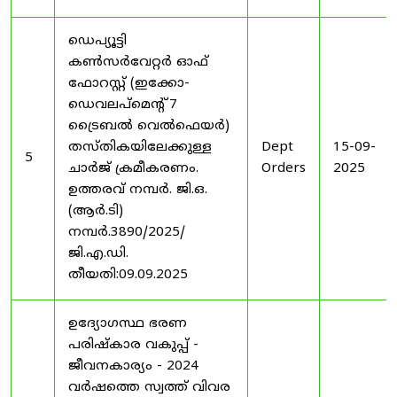
ഡെപ്യൂട്ടി
കൺസർവേറ്റർ ഓഫ്
ഫോറസ്റ്റ് (ഇക്കോ-
ഡെവലപ്മെന്റ് 7
ട്രൈബൽ വെൽഫെയർ)
തസ്തികയിലേക്കുള്ള
Dept
15-09-
5
ചാർജ് ക്രമീകരണം.
Orders
2025
ഉത്തരവ് നമ്പർ. ജി.ഒ.
(ആർ.ടി)
നമ്പർ.3890/2025/
ജി.എ.ഡി.
തീയതി:09.09.2025
ഉദ്യോഗസ്ഥ ഭരണ
പരിഷ്കാര വകുപ്പ് -
ജീവനകാര്യം - 2024
വർഷത്തെ സ്വത്ത് വിവര