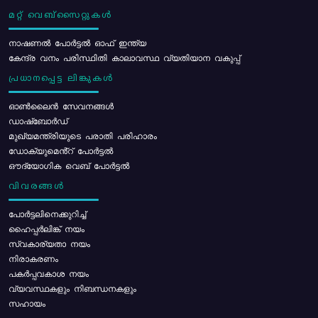
മറ്റ് വെബ്സൈറ്റുകൾ
നാഷണൽ പോർട്ടൽ ഓഫ് ഇന്ത്യ
കേന്ദ്ര വനം പരിസ്ഥിതി കാലാവസ്ഥ വ്യതിയാന വകുപ്പ്
പ്രധാനപ്പെട്ട ലിങ്കുകൾ
ഓൺലൈൻ സേവനങ്ങൾ
ഡാഷ്ബോർഡ്
മുഖ്യമന്ത്രിയുടെ പരാതി പരിഹാരം
ഡോക്യുമെൻ്റ് പോർട്ടൽ
ഔദ്യോഗിക വെബ് പോർട്ടൽ
വിവരങ്ങൾ
പോര്‍ട്ടലിനെക്കുറിച്ച്
ഹൈപ്പർലിങ്ക് നയം
സ്വകാര്യതാ നയം
നിരാകരണം
പകർപ്പവകാശ നയം
വ്യവസ്ഥകളും നിബന്ധനകളും
സഹായം