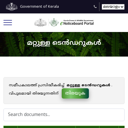
Government of Kerala
മറ്റുള്ള ടെൻഡറുകൾ
സമീപകാലത്ത് പ്രസിദ്ധീകരിച്ച്
മറ്റുള്ള ടെൻഡറുകൾ
.
തിരയുക
വിപുലമായി തിരയുന്നതിന്