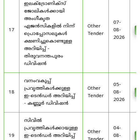
ഇലക്ട്രോണിക്സ്
ജോലികൾക്കായി
അംഗീകൃത
07-
ഏജൻസികളിൽ നിന്ന്
Other
17
08-
D
പ്രൊപ്പോസലുകൾ
Tender
2026
ക്ഷണിച്ചുകൊണ്ടുള്ള
അറിയിപ്പ് -
തിരുവനന്തപുരം
ഡിവിഷൻ
വനംവകുപ്പ്
05-
പ്രവൃത്തികൾക്കുള്ള
Other
18
08-
D
ഇ-ടെൻഡർ അറിയിപ്പ്
Tender
2026
- കണ്ണൂർ ഡിവിഷൻ
സിവിൽ
പ്രവൃത്തികൾക്കായുള്ള
04-
Other
19
ഇ-ടെൻഡർ അറിയിപ്പ്
08-
D
Tender