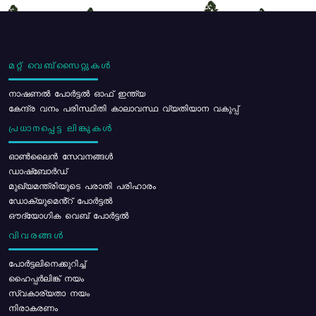
മറ്റ് വെബ്സൈറ്റുകൾ
നാഷണൽ പോർട്ടൽ ഓഫ് ഇന്ത്യ
കേന്ദ്ര വനം പരിസ്ഥിതി കാലാവസ്ഥ വ്യതിയാന വകുപ്പ്
പ്രധാനപ്പെട്ട ലിങ്കുകൾ
ഓൺലൈൻ സേവനങ്ങൾ
ഡാഷ്ബോർഡ്
മുഖ്യമന്ത്രിയുടെ പരാതി പരിഹാരം
ഡോക്യുമെൻ്റ് പോർട്ടൽ
ഔദ്യോഗിക വെബ് പോർട്ടൽ
വിവരങ്ങൾ
പോര്‍ട്ടലിനെക്കുറിച്ച്
ഹൈപ്പർലിങ്ക് നയം
സ്വകാര്യതാ നയം
നിരാകരണം