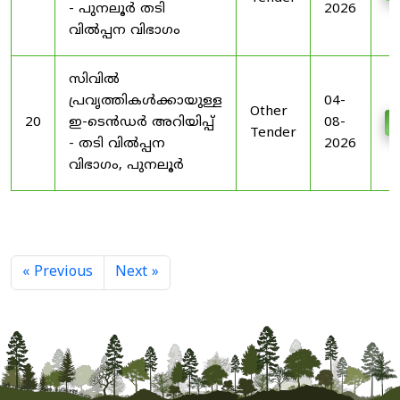
- പുനലൂർ തടി
2026
വിൽപ്പന വിഭാഗം
സിവിൽ
പ്രവൃത്തികൾക്കായുള്ള
04-
Other
20
ഇ-ടെൻഡർ അറിയിപ്പ്
08-
D
Tender
- തടി വിൽപ്പന
2026
വിഭാഗം, പുനലൂർ
« Previous
Next »