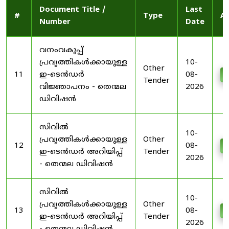
Document Title /
Last
#
Type
Ac
Number
Date
വനംവകുപ്പ്
പ്രവൃത്തികൾക്കായുള്ള
10-
Other
11
ഇ-ടെൻഡർ
08-
D
Tender
വിജ്ഞാപനം - തെന്മല
2026
ഡിവിഷൻ
സിവിൽ
10-
പ്രവൃത്തികൾക്കായുള്ള
Other
12
08-
D
ഇ-ടെൻഡർ അറിയിപ്പ്
Tender
2026
- തെന്മല ഡിവിഷൻ
സിവിൽ
10-
പ്രവൃത്തികൾക്കായുള്ള
Other
13
08-
D
ഇ-ടെൻഡർ അറിയിപ്പ്
Tender
2026