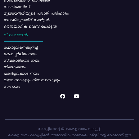
ഓൺലൈൻ സേവനങ്ങൾ
ഡാഷ്ബോർഡ്
മുഖ്യമന്ത്രിയുടെ പരാതി പരിഹാരം
ഡോക്യുമെൻ്റ് പോർട്ടൽ
ഔദ്യോഗിക വെബ് പോർട്ടൽ
വിവരങ്ങൾ
പോര്‍ട്ടലിനെക്കുറിച്ച്
ഹൈപ്പർലിങ്ക് നയം
സ്വകാര്യതാ നയം
നിരാകരണം
പകർപ്പവകാശ നയം
വ്യവസ്ഥകളും നിബന്ധനകളും
സഹായം
കോപ്പിറൈറ്റ് @ കേരള വനം വകുപ്പ്.
കേരള വനം വകുപ്പിന്റെ ഔദ്യോഗിക വെബ്-പോർട്ടലിന്റെ ഭാഗമാണ് ഈ