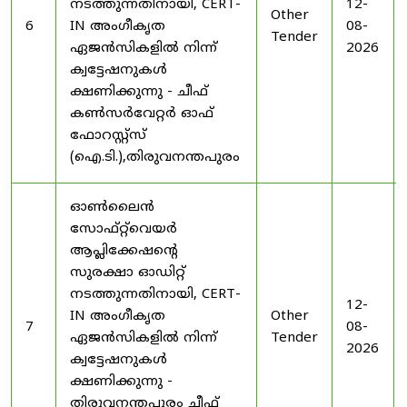
നടത്തുന്നതിനായി, CERT-
12-
Other
6
IN അംഗീകൃത
08-
Tender
ഏജൻസികളിൽ നിന്ന്
2026
ക്വട്ടേഷനുകൾ
ക്ഷണിക്കുന്നു - ചീഫ്
കൺസർവേറ്റർ ഓഫ്
ഫോറസ്റ്റ്സ്
(ഐ.ടി.),തിരുവനന്തപുരം
ഓൺലൈൻ
സോഫ്റ്റ്‌വെയർ
ആപ്ലിക്കേഷന്റെ
സുരക്ഷാ ഓഡിറ്റ്
നടത്തുന്നതിനായി, CERT-
12-
IN അംഗീകൃത
Other
7
08-
ഏജൻസികളിൽ നിന്ന്
Tender
2026
ക്വട്ടേഷനുകൾ
ക്ഷണിക്കുന്നു -
തിരുവനന്തപുരം ചീഫ്