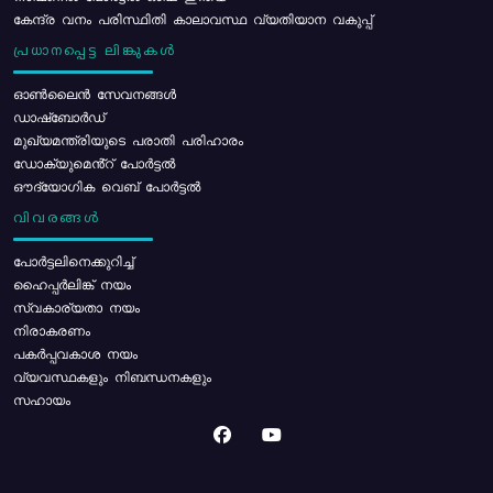
കേന്ദ്ര വനം പരിസ്ഥിതി കാലാവസ്ഥ വ്യതിയാന വകുപ്പ്
പ്രധാനപ്പെട്ട ലിങ്കുകൾ
ഓൺലൈൻ സേവനങ്ങൾ
ഡാഷ്ബോർഡ്
മുഖ്യമന്ത്രിയുടെ പരാതി പരിഹാരം
ഡോക്യുമെൻ്റ് പോർട്ടൽ
ഔദ്യോഗിക വെബ് പോർട്ടൽ
വിവരങ്ങൾ
പോര്‍ട്ടലിനെക്കുറിച്ച്
ഹൈപ്പർലിങ്ക് നയം
സ്വകാര്യതാ നയം
നിരാകരണം
പകർപ്പവകാശ നയം
വ്യവസ്ഥകളും നിബന്ധനകളും
സഹായം