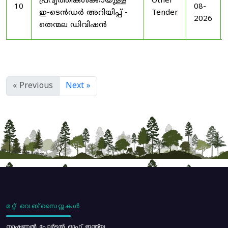
പ്രവൃത്തികൾക്കായുള്ള
Other
10
08-
ഇ-ടെൻഡർ അറിയിപ്പ് -
Tender
2026
തെന്മല ഡിവിഷൻ
« Previous
Next »
മറ്റ് വെബ്സൈറ്റുകൾ
നാഷണൽ പോർട്ടൽ ഓഫ് ഇന്ത്യ