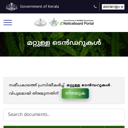
Government of Kerala
മറ്റുള്ള ടെൻഡറുകൾ
സമീപകാലത്ത് പ്രസിദ്ധീകരിച്ച്
മറ്റുള്ള ടെൻഡറുകൾ
.
തിരയുക
വിപുലമായി തിരയുന്നതിന്