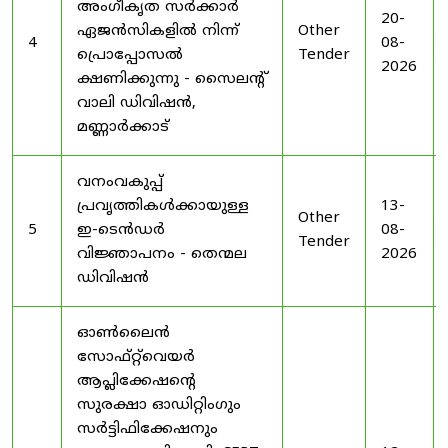
അംഗീകൃത സർക്കാർ
20-
ഏജൻസികളിൽ നിന്ന്
Other
4
08-
പ്രൊപ്പോസൽ
Tender
2026
ക്ഷണിക്കുന്നു - സൈലന്റ്
വാലി ഡിവിഷൻ,
മണ്ണാർക്കാട്
വനംവകുപ്പ്
പ്രവൃത്തികൾക്കായുള്ള
13-
Other
5
ഇ-ടെൻഡർ
08-
Tender
വിജ്ഞാപനം - തെന്മല
2026
ഡിവിഷൻ
ഓൺലൈൻ
സോഫ്റ്റ്‌വെയർ
ആപ്ലിക്കേഷന്റെ
സുരക്ഷാ ഓഡിറ്റിംഗും
സർട്ടിഫിക്കേഷനും