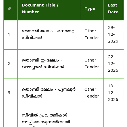
Document Title /
Last
#
Type
Number
Date
29-
തോണ്ടി ലേലം - നെന്മാറ
Other
1
12-
ഡിവിഷൻ
Tender
2026
22-
തൊണ്ടി ഇ-ലേലം -
Other
2
12-
വാഴച്ചാൽ ഡിവിഷൻ
Tender
2026
18-
തൊണ്ടി ലേലം - പുനലൂർ
Other
3
12-
ഡിവിഷൻ
Tender
2026
സിവിൽ പ്രവൃത്തികൾ
നടപ്പിലാക്കുന്നതിനായി