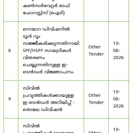
കൺസർവേറ്റർ ഓഫ്
ഫോറസ്റ്റ്സ് (ഐടി)
നെന്മാറ ഡിവിഷനിൽ
ടൂൾ റൂം
സജ്ജീകരിക്കുന്നതിനായി
10-
Other
8
SPF/HSPF സാമഗ്രികൾ
08-
Tender
വിതരണം
2026
ചെയ്യുന്നതിനുള്ള ഇ-
ടെൻഡർ വിജ്ഞാപനം.
സിവിൽ
10-
പ്രവൃത്തികൾക്കായുള്ള
Other
9
08-
ഇ-ടെൻഡർ അറിയിപ്പ് -
Tender
2026
തെന്മല ഡിവിഷൻ
സിവിൽ
10-