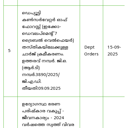
ഡെപ്യൂട്ടി
കൺസർവേറ്റർ ഓഫ്
ഫോറസ്റ്റ് (ഇക്കോ-
ഡെവലപ്മെന്റ് 7
ട്രൈബൽ വെൽഫെയർ)
തസ്തികയിലേക്കുള്ള
Dept
15-09-
5
ചാർജ് ക്രമീകരണം.
Orders
2025
ഉത്തരവ് നമ്പർ. ജി.ഒ.
(ആർ.ടി)
നമ്പർ.3890/2025/
ജി.എ.ഡി.
തീയതി:09.09.2025
ഉദ്യോഗസ്ഥ ഭരണ
പരിഷ്കാര വകുപ്പ് -
ജീവനകാര്യം - 2024
വർഷത്തെ സ്വത്ത് വിവര