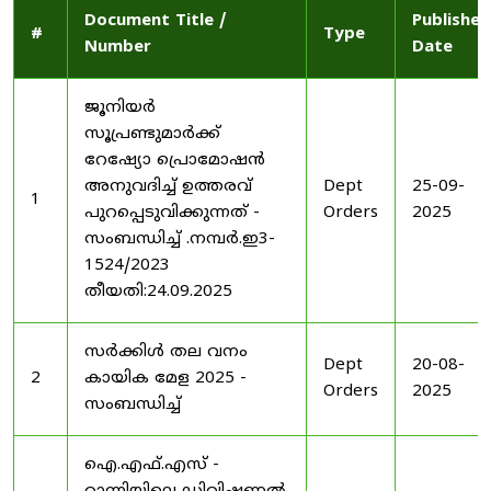
Document Title /
Published
#
Type
Number
Date
ജൂനിയർ
സൂപ്രണ്ടുമാർക്ക്
റേഷ്യോ പ്രൊമോഷൻ
അനുവദിച്ച് ഉത്തരവ്
Dept
25-09-
1
പുറപ്പെടുവിക്കുന്നത് -
Orders
2025
സംബന്ധിച്ച് .നമ്പർ.ഇ3-
1524/2023
തീയതി:24.09.2025
സർക്കിൾ തല വനം
Dept
20-08-
2
കായിക മേള 2025 -
Orders
2025
സംബന്ധിച്ച്
ഐ.എഫ്.എസ് -