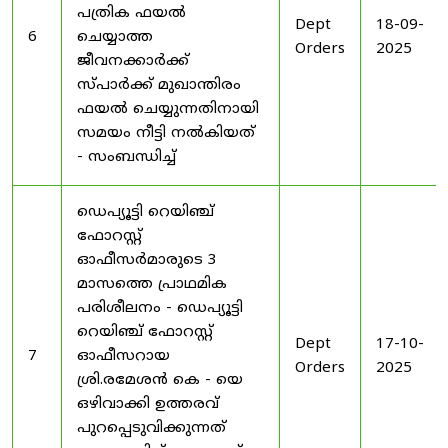
പത്രിക ഫയൽ
Dept
18-09-
6
ചെയ്യാത്ത
Orders
2025
ജീവനക്കാർക്ക്
സ്പാർക്ക് മുഖാന്തിരം
ഫയൽ ചെയ്യുന്നതിനായി
സമയം നീട്ടി നൽകിയത്
- സംബന്ധിച്ച്
ഡെപ്യൂട്ടി റെയിഞ്ച്
ഫോറസ്റ്റ്
ഓഫീസർമാരുടെ 3
മാസത്തെ പ്രാഥമിക
പരിശീലനം - ഡെപ്യൂട്ടി
റെയിഞ്ച് ഫോറസ്റ്റ്
Dept
17-10-
7
ഓഫീസറായ
Orders
2025
ശ്രി.രമേശൻ കെ - യെ
ഒഴിവാക്കി ഉത്തരവ്
പുറപ്പെടുവിക്കുന്നത്