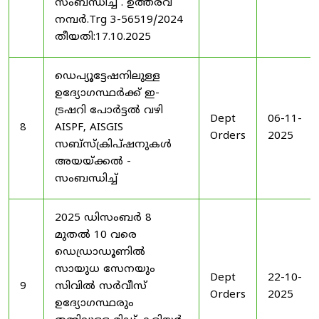
സംബന്ധിച്ച് . ഉത്തരവ്
നമ്പർ.Trg 3-56519/2024
തീയതി:17.10.2025
ഡെപ്യൂട്ടേഷനിലുള്ള
ഉദ്യോഗസ്ഥർക്ക് ഇ-
ട്രഷറി പോർട്ടൽ വഴി
Dept
06-11-
8
AISPF, AISGIS
Orders
2025
സബ്‌സ്‌ക്രിപ്‌ഷനുകൾ
അയയ്ക്കൽ -
സംബന്ധിച്ച്
2025 ഡിസംബർ 8
മുതൽ 10 വരെ
ഡെഡ്രാഡൂണിൽ
സായുധ സേനയും
Dept
22-10-
9
സിവിൽ സർവീസ്
Orders
2025
ഉദ്യോഗസ്ഥരും