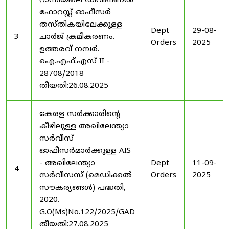
റാന്നിയിലെ ഡിവിഷണൽ
ഫോറസ്റ്റ് ഓഫീസർ
തസ്തികയിലേക്കുള്ള
Dept
29-08-
3
ചാർജ് ക്രമീകരണം.
Orders
2025
ഉത്തരവ് നമ്പർ.
ഐ.എഫ്.എസ് II -
28708/2018
തീയതി:26.08.2025
കേരള സർക്കാരിന്റെ
കീഴിലുള്ള അഖിലേന്ത്യാ
സർവീസ്
ഓഫീസർമാർക്കുള്ള AIS
- അഖിലേന്ത്യാ
Dept
11-09-
4
സർവീസസ് (മെഡിക്കൽ
Orders
2025
സൗകര്യങ്ങൾ) പദ്ധതി,
2020.
G.O(Ms)No.122/2025/GAD
തീയതി:27.08.2025