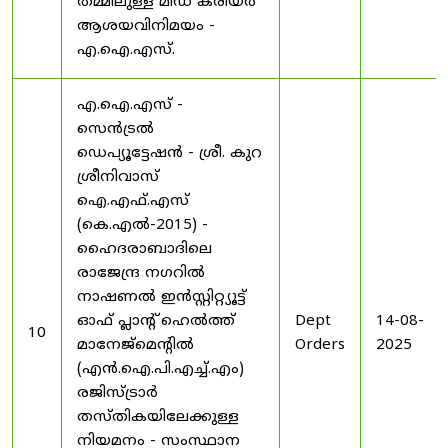
തമ്മിലുള്ള മിഡ് കരിയർ
ആശയവിനിമയം -
എ.ഐ.എസ്.
എ.ഐ.എസ് -
സെൻട്രൽ
ഡെപ്യൂട്ടേഷൻ - ശ്രീ. കുറ
ശ്രീനിവാസ്
ഐ.എഫ്.എസ്
(കെ.എൽ-2015) -
ഹൈദരാബാദിലെ
രാജേന്ദ്ര നഗറിൽ
നാഷണൽ ഇൻസ്റ്റിറ്റ്യൂട്ട്
ഓഫ് പ്ലാന്റ് ഹെൽത്ത്
Dept
14-08-
10
മാനേജ്‌മെന്റിൽ
Orders
2025
(എൻ.ഐ.പി.എച്ച്.എം)
രജിസ്ട്രാർ
തസ്തികയിലേക്കുള്ള
നിയമനം - സംസ്ഥാന