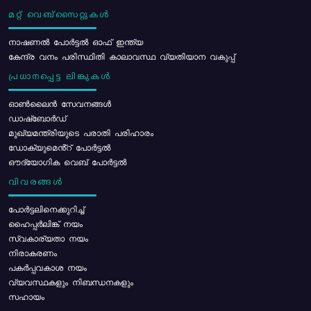
മറ്റ് വെബ്സൈറ്റുകൾ
നാഷണൽ പോർട്ടൽ ഓഫ് ഇന്ത്യ
കേന്ദ്ര വനം പരിസ്ഥിതി കാലാവസ്ഥ വ്യതിയാന വകുപ്പ്
പ്രധാനപ്പെട്ട ലിങ്കുകൾ
ഓൺലൈൻ സേവനങ്ങൾ
ഡാഷ്ബോർഡ്
മുഖ്യമന്ത്രിയുടെ പരാതി പരിഹാരം
ഡോക്യുമെൻ്റ് പോർട്ടൽ
ഔദ്യോഗിക വെബ് പോർട്ടൽ
വിവരങ്ങൾ
പോര്‍ട്ടലിനെക്കുറിച്ച്
ഹൈപ്പർലിങ്ക് നയം
സ്വകാര്യതാ നയം
നിരാകരണം
പകർപ്പവകാശ നയം
വ്യവസ്ഥകളും നിബന്ധനകളും
സഹായം