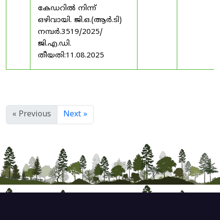
കേഡറിൽ നിന്ന്
ഒഴിവായി. ജി.ഒ.(ആർ.ടി)
നമ്പർ.3519/2025/
ജി.എ.ഡി.
തീയതി:11.08.2025
« Previous
Next »