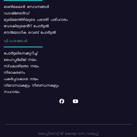
ഓൺലൈൻ സേവനങ്ങൾ
ഡാഷ്ബോർഡ്
മുഖ്യമന്ത്രിയുടെ പരാതി പരിഹാരം
ഡോക്യുമെൻ്റ് പോർട്ടൽ
ഔദ്യോഗിക വെബ് പോർട്ടൽ
വിവരങ്ങൾ
പോര്‍ട്ടലിനെക്കുറിച്ച്
ഹൈപ്പർലിങ്ക് നയം
സ്വകാര്യതാ നയം
നിരാകരണം
പകർപ്പവകാശ നയം
വ്യവസ്ഥകളും നിബന്ധനകളും
സഹായം
കോപ്പിറൈറ്റ് @ കേരള വനം വകുപ്പ്.