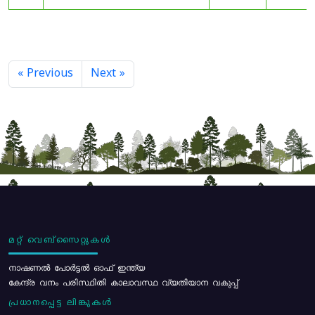
« Previous
Next »
മറ്റ് വെബ്സൈറ്റുകൾ
നാഷണൽ പോർട്ടൽ ഓഫ് ഇന്ത്യ
കേന്ദ്ര വനം പരിസ്ഥിതി കാലാവസ്ഥ വ്യതിയാന വകുപ്പ്
പ്രധാനപ്പെട്ട ലിങ്കുകൾ