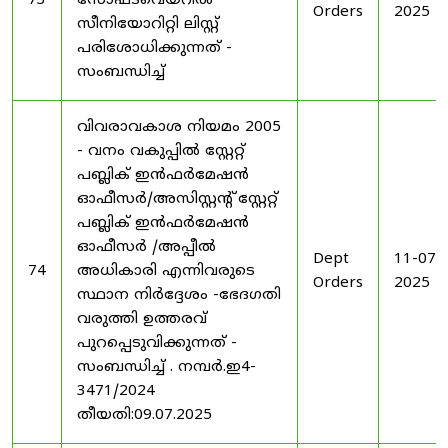
73
സോഫ്ട്‍വെയറിൽ
Orders
2025
സീനിയോറിറ്റി ലിസ്റ്റ്
പരിശോധിക്കുന്നത് -
സംബന്ധിച്ച്
വിവരാവകാശ നിയമം 2005
- വനം വകുപ്പിൽ സ്റ്റേറ്റ്
പബ്ലിക് ഇൻഫർമേഷൻ
ഓഫീസർ/അസിസ്റ്റന്റ് സ്റ്റേറ്റ്
പബ്ലിക് ഇൻഫർമേഷൻ
ഓഫീസർ /അപ്പീൽ
Dept
11-07-
74
അധികാരി എന്നിവരുടെ
Orders
2025
സ്ഥാന നിർദ്ദേശം -ഭേദഗതി
വരുത്തി ഉത്തരവ്
പുറപ്പെടുവിക്കുന്നത് -
സംബന്ധിച്ച് . നമ്പർ.ഇ4-
3471/2024
തീയതി:09.07.2025