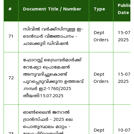
Publis
#
Document Title / Number
Type
Date
സിവിൽ വർക്ക്സിനുള്ള ഇ-
Dept
15-07-
71
ടെൻഡർ വിജ്ഞാപനം -
Orders
2025
ചാലക്കുടി ഡിവിഷൻ
ഫോറസ്റ്റ് ഡ്രൈവർമാർക്ക്
റേഷ്യോ പ്രൊമേഷൻ
അനുവദിച്ചുകൊണ്ട്
Dept
15-07-
72
പുറപ്പെടുവിക്കുന്ന ഉത്തരവ്
Orders
2025
.നമ്പർ ഇ2-1760/2025
തീയതി:15.07.2025
ഓൺലൈൻ ജനറൽ
ട്രാൻസ്ഫർ - 2025 ലെ
പൊതുസ്ഥലം മാറ്റം -
Dept
10-07-