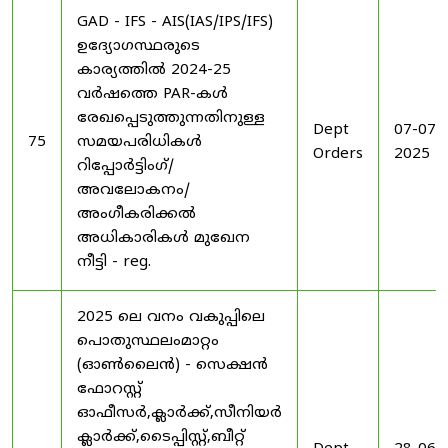
GAD - IFS - AIS(IAS/IPS/IFS)
ഉദ്യോഗസ്ഥരുടെ
കാര്യത്തിൽ 2024-25
വർഷത്തെ PAR-കൾ
രേഖപ്പെടുത്തുന്നതിനുള്ള
Dept
07-07-
75
സമയപരിധികൾ
Orders
2025
റിപ്പോർട്ടിംഗ്/
അവലോകനം/
അംഗീകരിക്കൽ
അധികാരികൾ മുഖേന
നീട്ടി - reg.
2025 ലെ വനം വകുപ്പിലെ
പൊതുസ്ഥലംമാറ്റം
(ഓൺലൈൻ) - സെക്ഷൻ
ഫോറസ്റ്റ്
ഓഫീസർ,ക്ലാർക്ക്,സീനിയർ
ക്ലാർക്ക്,ടൈപ്പിസ്റ്റ്,ബീറ്റ്