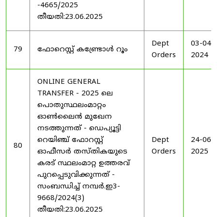
-4665/2025
തീയതി:23.06.2025
Dept
03-04-
79
ഫോറെസ്റ്റ് കണ്ട്രോൾ റൂം
Orders
2024
ONLINE GENERAL
TRANSFER - 2025 ലെ
പൊതുസ്ഥലംമാറ്റം
ഓൺലൈൻ മുഖേന
നടത്തുന്നത് - ഡെപ്യൂട്ടി
റെയിഞ്ച് ഫോറസ്റ്റ്
Dept
24-06-
80
ഓഫീസർ തസ്തികയുടെ
Orders
2025
കരട് സ്ഥലംമാറ്റ ഉത്തരവ്
പുറപ്പെടുവിക്കുന്നത് -
സംബന്ധിച്ച് നമ്പർ.ഇ3-
9668/2024(3)
തീയതി:23.06.2025