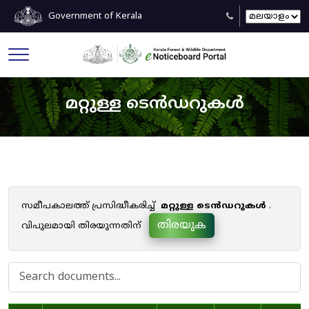
Government of Kerala
മറ്റുള്ള ടെൻഡറുകൾ
സമീപകാലത്ത് പ്രസിദ്ധീകരിച്ച്
മറ്റുള്ള ടെൻഡറുകൾ
.
തിരയുക
വിപുലമായി തിരയുന്നതിന്