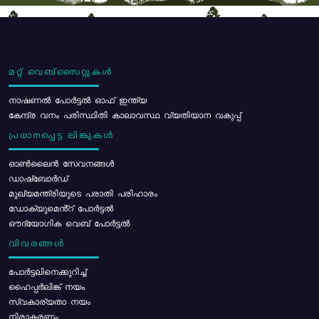
മറ്റ് വെബ്സൈറ്റുകൾ
നാഷണൽ പോർട്ടൽ ഓഫ് ഇന്ത്യ
കേന്ദ്ര വനം പരിസ്ഥിതി കാലാവസ്ഥ വ്യതിയാന വകുപ്പ്
പ്രധാനപ്പെട്ട ലിങ്കുകൾ
ഓൺലൈൻ സേവനങ്ങൾ
ഡാഷ്ബോർഡ്
മുഖ്യമന്ത്രിയുടെ പരാതി പരിഹാരം
ഡോക്യുമെൻ്റ് പോർട്ടൽ
ഔദ്യോഗിക വെബ് പോർട്ടൽ
വിവരങ്ങൾ
പോര്‍ട്ടലിനെക്കുറിച്ച്
ഹൈപ്പർലിങ്ക് നയം
സ്വകാര്യതാ നയം
നിരാകരണം