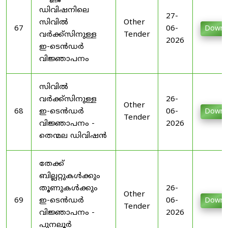
ഡിവിഷനിലെ
27-
സിവിൽ
Other
67
06-
Downl
വർക്ക്സിനുള്ള
Tender
2026
ഇ-ടെൻഡർ
വിജ്ഞാപനം
സിവിൽ
വർക്ക്സിനുള്ള
26-
Other
68
ഇ-ടെൻഡർ
06-
Downl
Tender
വിജ്ഞാപനം -
2026
തെന്മല ഡിവിഷൻ
തേക്ക്
ബില്ലറ്റുകൾക്കും
തൂണുകൾക്കും
26-
Other
69
ഇ-ടെൻഡർ
06-
Downl
Tender
വിജ്ഞാപനം -
2026
പുനലൂർ