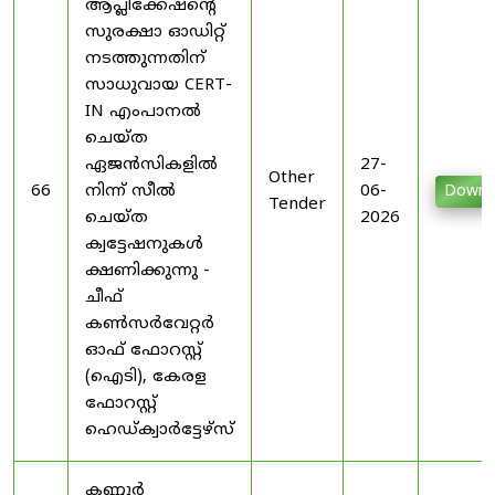
ആപ്ലിക്കേഷന്റെ
സുരക്ഷാ ഓഡിറ്റ്
നടത്തുന്നതിന്
സാധുവായ CERT-
IN എംപാനൽ
ചെയ്ത
ഏജൻസികളിൽ
27-
Other
66
നിന്ന് സീൽ
06-
Downl
Tender
ചെയ്ത
2026
ക്വട്ടേഷനുകൾ
ക്ഷണിക്കുന്നു -
ചീഫ്
കൺസർവേറ്റർ
ഓഫ് ഫോറസ്റ്റ്
(ഐടി), കേരള
ഫോറസ്റ്റ്
ഹെഡ്ക്വാർട്ടേഴ്സ്
കണ്ണൂർ