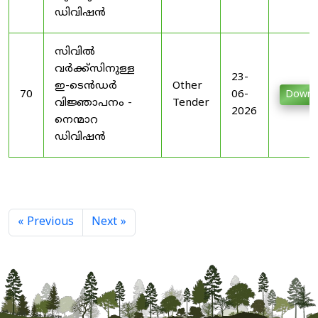
ഡിവിഷൻ
സിവിൽ
വർക്ക്സിനുള്ള
23-
ഇ-ടെൻഡർ
Other
70
06-
Downl
വിജ്ഞാപനം -
Tender
2026
നെന്മാറ
ഡിവിഷൻ
« Previous
Next »