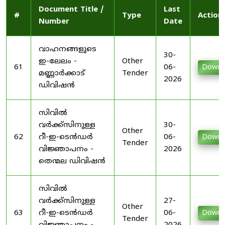
Document Title /
Last
#
Type
Action
Number
Date
വാഹനങ്ങളുടെ
30-
ഇ-ലേലം -
Other
61
06-
Downl
മണ്ണാർക്കാട്
Tender
2026
ഡിവിഷൻ
സിവിൽ
വർക്ക്സിനുള്ള
30-
Other
62
റീ-ഇ-ടെൻഡർ
06-
Downl
Tender
വിജ്ഞാപനം -
2026
തെന്മല ഡിവിഷൻ
സിവിൽ
വർക്ക്സിനുള്ള
27-
Other
63
റീ-ഇ-ടെൻഡർ
06-
Downl
Tender