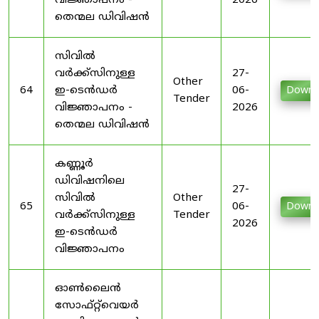
വിജ്ഞാപനം -
2026
തെന്മല ഡിവിഷൻ
സിവിൽ
വർക്ക്സിനുള്ള
27-
Other
64
ഇ-ടെൻഡർ
06-
Downl
Tender
വിജ്ഞാപനം -
2026
തെന്മല ഡിവിഷൻ
കണ്ണൂർ
ഡിവിഷനിലെ
27-
സിവിൽ
Other
65
06-
Downl
വർക്ക്സിനുള്ള
Tender
2026
ഇ-ടെൻഡർ
വിജ്ഞാപനം
ഓൺലൈൻ
സോഫ്റ്റ്‌വെയർ