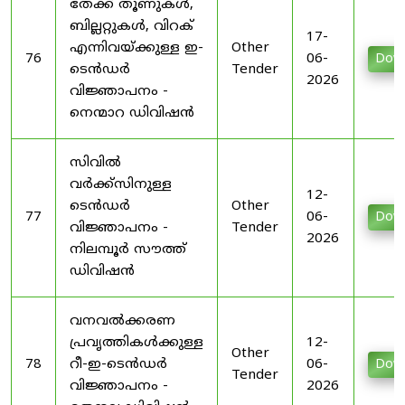
തേക്ക് തൂണുകൾ,
ബില്ലറ്റുകൾ, വിറക്
17-
എന്നിവയ്ക്കുള്ള ഇ-
Other
76
06-
Dow
ടെൻഡർ
Tender
2026
വിജ്ഞാപനം -
നെന്മാറ ഡിവിഷൻ
സിവിൽ
വർക്ക്‌സിനുള്ള
12-
ടെൻഡർ
Other
77
06-
Dow
വിജ്ഞാപനം -
Tender
2026
നിലമ്പൂർ സൗത്ത്
ഡിവിഷൻ
വനവൽക്കരണ
പ്രവൃത്തികൾക്കുള്ള
12-
Other
78
റീ-ഇ-ടെൻഡർ
06-
Dow
Tender
വിജ്ഞാപനം -
2026