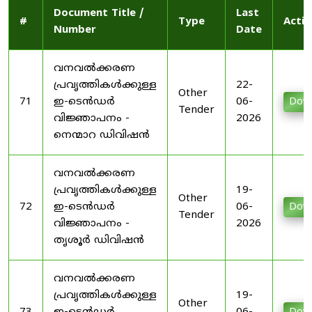
Document Title /
Last
#
Type
Actio
Number
Date
വനവൽക്കരണ
പ്രവൃത്തികൾക്കുള്ള
22-
Other
71
ഇ-ടെൻഡർ
06-
Dow
Tender
വിജ്ഞാപനം -
2026
നെന്മാറ ഡിവിഷൻ
വനവൽക്കരണ
പ്രവൃത്തികൾക്കുള്ള
19-
Other
72
ഇ-ടെൻഡർ
06-
Dow
Tender
വിജ്ഞാപനം -
2026
തൃശൂർ ഡിവിഷൻ
വനവൽക്കരണ
പ്രവൃത്തികൾക്കുള്ള
19-
Other