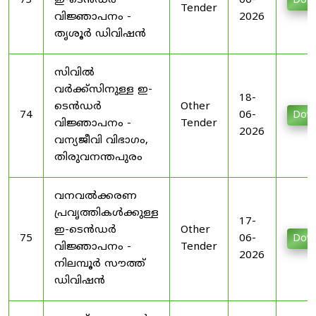
73
ഇ-ടെൻഡർ
06-
Dow
Tender
വിജ്ഞാപനം -
2026
തൃശൂർ ഡിവിഷൻ
സിവിൽ
വർക്ക്സിനുള്ള ഇ-
18-
ടെൻഡർ
Other
74
06-
Dow
വിജ്ഞാപനം -
Tender
2026
വന്യജീവി വിഭാഗം,
തിരുവനന്തപുരം
വനവൽക്കരണ
പ്രവൃത്തികൾക്കുള്ള
17-
ഇ-ടെൻഡർ
Other
75
06-
Dow
വിജ്ഞാപനം -
Tender
2026
നിലമ്പൂർ സൗത്ത്
ഡിവിഷൻ