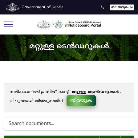
Government of Kerala
മറ്റുള്ള ടെൻഡറുകൾ
സമീപകാലത്ത് പ്രസിദ്ധീകരിച്ച്
മറ്റുള്ള ടെൻഡറുകൾ
.
തിരയുക
വിപുലമായി തിരയുന്നതിന്