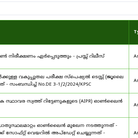
T
നിരീക്ഷണം ഏർപ്പെടുത്തും - പ്രസ്സ് റിലീസ്
A
ാർക്കുള്ള വകുപ്പുതല പരീക്ഷ സ്പെഷ്യൽ ടെസ്റ്റ് (ജൂലൈ
A
് - സംബന്ധിച്ച് No.DE 3-1/2/2024/KPSC
ഷിക സ്ഥാവര സ്വത്ത് റിട്ടേണുകളുടെ (AIPR) ഓൺലൈൻ
A
പൊതുസ്ഥലമാറ്റം ഓൺലൈൻ മുഖേന നടത്തുന്നത് -
 സോഫ്റ്റ് വെയറിൽ അപ്ഡേറ്റ് ചെയ്യുന്നത് -
A