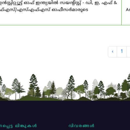
റ്യൂട്ട് ഓഫ് ഇന്ത്യയിൽ സയൻ്റിസ്റ്റ് - ഡി, ഇ, എഫ് &
എഫ്എസ്/എസ്എഫ്എസ് ഓഫീസർമാരുടെ
A
‹
1
പ്പെട്ട ലിങ്കുകൾ
വിവരങ്ങൾ