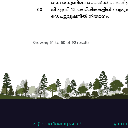
ഡെറാഡൂണിലെ വൈൽഡ് ലൈഫ് ഇൻസ്റ്റിറ്
60
ജി എന്നീ 13 തസ്തികകളിൽ ഐ
ഡെപ്യൂട്ടേഷനിൽ നിയമനം.
Showing
51
to
60
of
92
results
മറ്റ് വെബ്സൈറ്റുകൾ
പ്രധാന