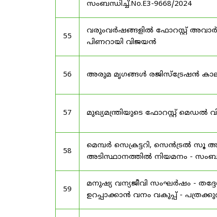
സംബന്ധിച്ച്.No.E3-9668/2024
വരുംവർഷങ്ങളിൽ ഫോറസ്റ്റ് അവാർഡ
55
പിണറായി വിജയൻ
56
അരുമ മൃഗങ്ങൾ രജിസ്‌ട്രേഷൻ കാല
57
മുഖ്യമന്ത്രിയുടെ ഫോറസ്റ്റ് മെഡൽ
മെമ്പർ സെക്രട്ടറി, സെൻട്രൽ സൂ അ
58
അടിസ്ഥാനത്തിൽ നിയമനം - സംബന്ധ
മനുഷ്യ വന്യജീവി സംഘർഷം - തദ്
59
ഉറപ്പാക്കാൻ വനം വകുപ്പ് - പത്രക്കുറി