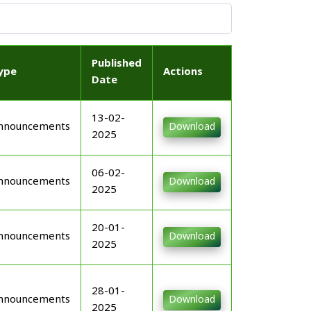
Published
ype
Actions
Date
13-02-
nnouncements
Download
2025
06-02-
nnouncements
Download
2025
20-01-
nnouncements
Download
2025
28-01-
nnouncements
Download
2025