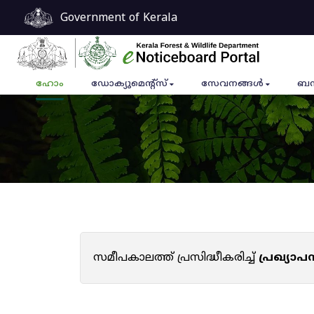
Government of Kerala
ഹോം
ഡോക്യുമെൻ്റ്സ്
സേവനങ്ങൾ
ബന
സമീപകാലത്ത് പ്രസിദ്ധീകരിച്ച്
പ്രഖ്യാ