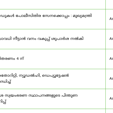
ുകൾ പോലീസിതിര സേനക്കൊപ്പം : മുഖ്യമന്ത്രി
A
ാവധി നീട്ടാൻ വനം വകുപ്പ് ശുപാർശ നൽകി
A
 വിതരണം 4 ന്
A
തോറിറ്റി, ന്യൂഡൽഹി, ഡെപ്യൂട്ടേഷൻ
A
ിച്ച്
ദേശ സ്വയംഭരണ സ്ഥാപനങ്ങളുടെ പിന്തുണ
A
പ്പ്