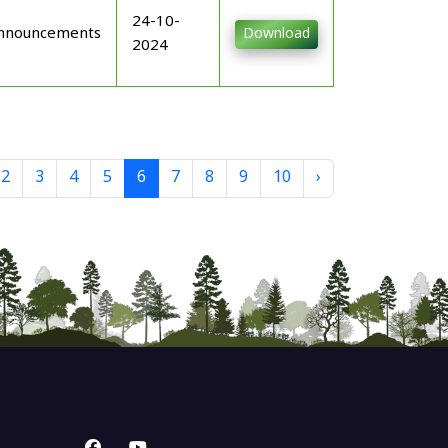
24-10-
nnouncements
Download
2024
2
3
4
5
6
7
8
9
10
›