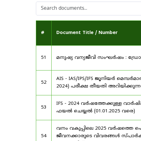
#
Document Title / Number
51
മനുഷ്യ വന്യജീവി സംഘർഷം : ഡ്രോൺ 
AIS - IAS/IPS/IFS ജൂനിയർ മെമ്പർമ
52
2024) പരീക്ഷ തീയതി അറിയിക്കുന്നത
IFS - 2024 വർഷത്തേക്കുള്ള വാർ
53
ഫയൽ ചെയ്യൽ (01.01.2025 വരെ)
വനം വകുപ്പിലെ 2025 വർഷത്തെ 
54
ജീവനക്കാരുടെ വിവരങ്ങൾ സ്പാർക്ക്