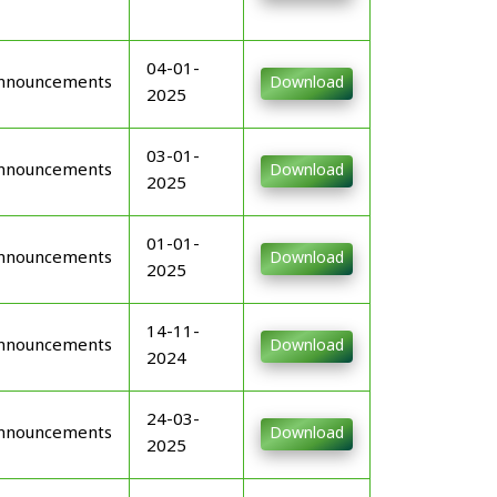
04-01-
nnouncements
Download
2025
03-01-
nnouncements
Download
2025
01-01-
nnouncements
Download
2025
14-11-
nnouncements
Download
2024
24-03-
nnouncements
Download
2025