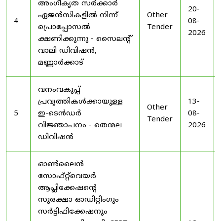
അംഗീകൃത സർക്കാർ
20-
ഏജൻസികളിൽ നിന്ന്
Other
4
08-
പ്രൊപ്പോസൽ
Tender
2026
ക്ഷണിക്കുന്നു - സൈലന്റ്
വാലി ഡിവിഷൻ,
മണ്ണാർക്കാട്
വനംവകുപ്പ്
പ്രവൃത്തികൾക്കായുള്ള
13-
Other
5
ഇ-ടെൻഡർ
08-
Tender
വിജ്ഞാപനം - തെന്മല
2026
ഡിവിഷൻ
ഓൺലൈൻ
സോഫ്റ്റ്‌വെയർ
ആപ്ലിക്കേഷന്റെ
സുരക്ഷാ ഓഡിറ്റിംഗും
സർട്ടിഫിക്കേഷനും