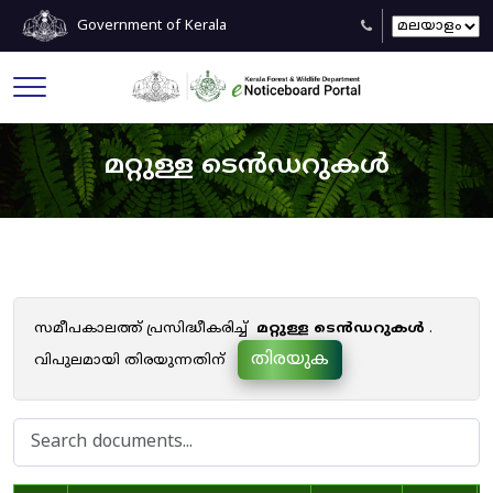
Government of Kerala
മറ്റുള്ള ടെൻഡറുകൾ
സമീപകാലത്ത് പ്രസിദ്ധീകരിച്ച്
മറ്റുള്ള ടെൻഡറുകൾ
.
തിരയുക
വിപുലമായി തിരയുന്നതിന്