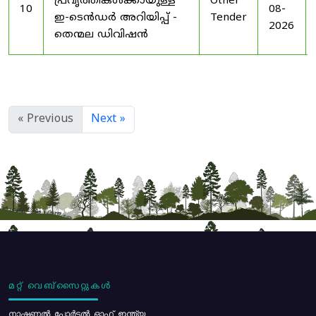
പ്രവൃത്തികൾക്കായുള്ള
Other
10
08-
ഇ-ടെൻഡർ അറിയിപ്പ് -
Tender
2026
തെന്മല ഡിവിഷൻ
« Previous
Next »
മറ്റ് വെബ്സൈറ്റുകൾ
നാഷണൽ പോർട്ടൽ ഓഫ് ഇന്ത്യ