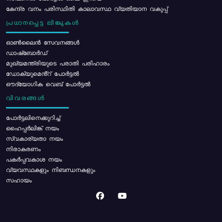
കേന്ദ്ര വനം പരിസ്ഥിതി കാലാവസ്ഥ വ്യതിയാന വകുപ്പ്
പ്രധാനപ്പെട്ട ലിങ്കുകൾ
ഓൺലൈൻ സേവനങ്ങൾ
ഡാഷ്ബോർഡ്
മുഖ്യമന്ത്രിയുടെ പരാതി പരിഹാരം
ഡോക്യുമെൻ്റ് പോർട്ടൽ
ഔദ്യോഗിക വെബ് പോർട്ടൽ
വിവരങ്ങൾ
പോര്‍ട്ടലിനെക്കുറിച്ച്
ഹൈപ്പർലിങ്ക് നയം
സ്വകാര്യതാ നയം
നിരാകരണം
പകർപ്പവകാശ നയം
വ്യവസ്ഥകളും നിബന്ധനകളും
സഹായം