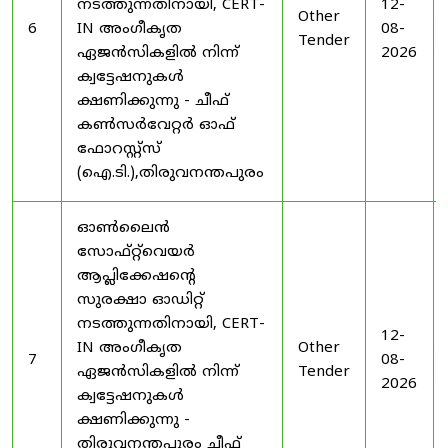
നടത്തുന്നതിനായി, CERT-
12-
Other
6
IN അംഗീകൃത
08-
Tender
ഏജൻസികളിൽ നിന്ന്
2026
ക്വട്ടേഷനുകൾ
ക്ഷണിക്കുന്നു - ചീഫ്
കൺസർവേറ്റർ ഓഫ്
ഫോറസ്റ്റ്സ്
(ഐ.ടി.),തിരുവനന്തപുരം
ഓൺലൈൻ
സോഫ്റ്റ്‌വെയർ
ആപ്ലിക്കേഷന്റെ
സുരക്ഷാ ഓഡിറ്റ്
നടത്തുന്നതിനായി, CERT-
12-
IN അംഗീകൃത
Other
7
08-
ഏജൻസികളിൽ നിന്ന്
Tender
2026
ക്വട്ടേഷനുകൾ
ക്ഷണിക്കുന്നു -
തിരുവനന്തപുരം ചീഫ്