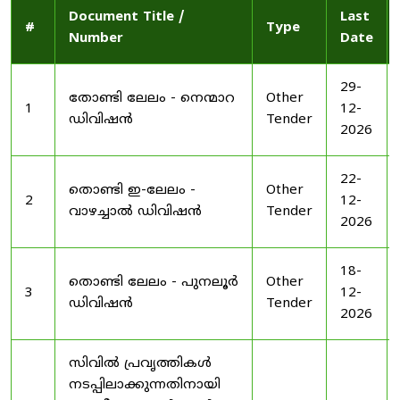
Document Title /
Last
#
Type
Number
Date
29-
തോണ്ടി ലേലം - നെന്മാറ
Other
1
12-
ഡിവിഷൻ
Tender
2026
22-
തൊണ്ടി ഇ-ലേലം -
Other
2
12-
വാഴച്ചാൽ ഡിവിഷൻ
Tender
2026
18-
തൊണ്ടി ലേലം - പുനലൂർ
Other
3
12-
ഡിവിഷൻ
Tender
2026
സിവിൽ പ്രവൃത്തികൾ
നടപ്പിലാക്കുന്നതിനായി