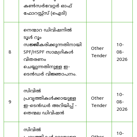
കൺസർവേറ്റർ ഓഫ്
ഫോറസ്റ്റ്സ് (ഐടി)
നെന്മാറ ഡിവിഷനിൽ
ടൂൾ റൂം
സജ്ജീകരിക്കുന്നതിനായി
10-
Other
8
SPF/HSPF സാമഗ്രികൾ
08-
Tender
വിതരണം
2026
ചെയ്യുന്നതിനുള്ള ഇ-
ടെൻഡർ വിജ്ഞാപനം.
സിവിൽ
10-
പ്രവൃത്തികൾക്കായുള്ള
Other
9
08-
ഇ-ടെൻഡർ അറിയിപ്പ് -
Tender
2026
തെന്മല ഡിവിഷൻ
സിവിൽ
10-