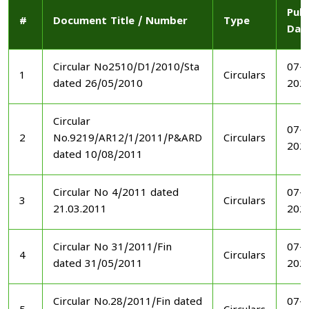
Publ
#
Document Title / Number
Type
Dat
Circular No2510/D1/2010/Sta
07-1
1
Circulars
dated 26/05/2010
202
Circular
07-1
2
No.9219/AR12/1/2011/P&ARD
Circulars
202
dated 10/08/2011
Circular No 4/2011 dated
07-1
3
Circulars
21.03.2011
202
Circular No 31/2011/Fin
07-1
4
Circulars
dated 31/05/2011
202
Circular No.28/2011/Fin dated
07-1