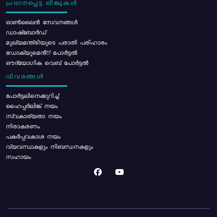
പ്രധാനപ്പെട്ട ലിങ്കുകൾ
ഓൺലൈൻ സേവനങ്ങൾ
ഡാഷ്ബോർഡ്
മുഖ്യമന്ത്രിയുടെ പരാതി പരിഹാരം
ഡോക്യുമെൻ്റ് പോർട്ടൽ
ഔദ്യോഗിക വെബ് പോർട്ടൽ
വിവരങ്ങൾ
പോര്‍ട്ടലിനെക്കുറിച്ച്
ഹൈപ്പർലിങ്ക് നയം
സ്വകാര്യതാ നയം
നിരാകരണം
പകർപ്പവകാശ നയം
വ്യവസ്ഥകളും നിബന്ധനകളും
സഹായം