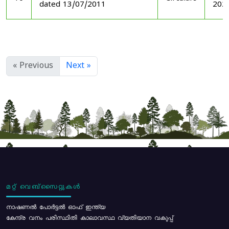
dated 13/07/2011
202
« Previous
Next »
മറ്റ് വെബ്സൈറ്റുകൾ
നാഷണൽ പോർട്ടൽ ഓഫ് ഇന്ത്യ
കേന്ദ്ര വനം പരിസ്ഥിതി കാലാവസ്ഥ വ്യതിയാന വകുപ്പ്