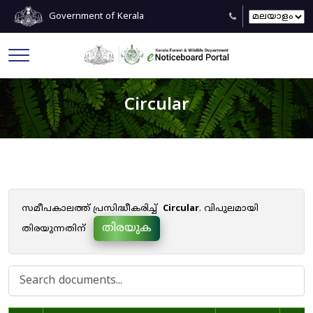
Government of Kerala
Circular
സമീപകാലത്ത് പ്രസിദ്ധീകരിച്ച്
Circular
. വിപുലമായി
തിരയുക
തിരയുന്നതിന്