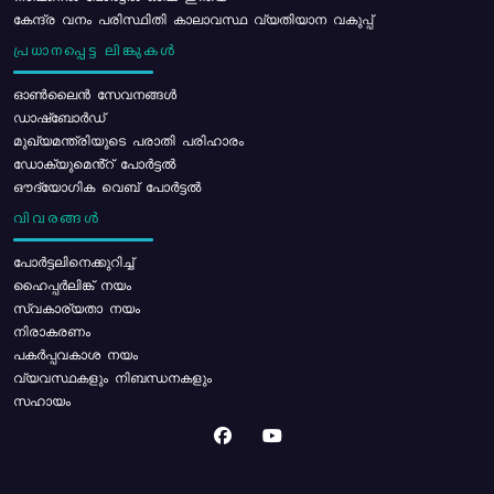
കേന്ദ്ര വനം പരിസ്ഥിതി കാലാവസ്ഥ വ്യതിയാന വകുപ്പ്
പ്രധാനപ്പെട്ട ലിങ്കുകൾ
ഓൺലൈൻ സേവനങ്ങൾ
ഡാഷ്ബോർഡ്
മുഖ്യമന്ത്രിയുടെ പരാതി പരിഹാരം
ഡോക്യുമെൻ്റ് പോർട്ടൽ
ഔദ്യോഗിക വെബ് പോർട്ടൽ
വിവരങ്ങൾ
പോര്‍ട്ടലിനെക്കുറിച്ച്
ഹൈപ്പർലിങ്ക് നയം
സ്വകാര്യതാ നയം
നിരാകരണം
പകർപ്പവകാശ നയം
വ്യവസ്ഥകളും നിബന്ധനകളും
സഹായം