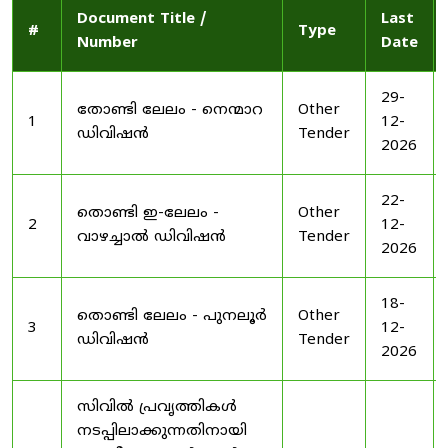
Document Title /
Last
#
Type
Number
Date
29-
തോണ്ടി ലേലം - നെന്മാറ
Other
1
12-
ഡിവിഷൻ
Tender
2026
22-
തൊണ്ടി ഇ-ലേലം -
Other
2
12-
വാഴച്ചാൽ ഡിവിഷൻ
Tender
2026
18-
തൊണ്ടി ലേലം - പുനലൂർ
Other
3
12-
ഡിവിഷൻ
Tender
2026
സിവിൽ പ്രവൃത്തികൾ
നടപ്പിലാക്കുന്നതിനായി