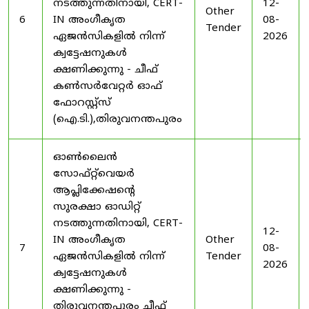
നടത്തുന്നതിനായി, CERT-
12-
Other
6
IN അംഗീകൃത
08-
Tender
ഏജൻസികളിൽ നിന്ന്
2026
ക്വട്ടേഷനുകൾ
ക്ഷണിക്കുന്നു - ചീഫ്
കൺസർവേറ്റർ ഓഫ്
ഫോറസ്റ്റ്സ്
(ഐ.ടി.),തിരുവനന്തപുരം
ഓൺലൈൻ
സോഫ്റ്റ്‌വെയർ
ആപ്ലിക്കേഷന്റെ
സുരക്ഷാ ഓഡിറ്റ്
നടത്തുന്നതിനായി, CERT-
12-
IN അംഗീകൃത
Other
7
08-
ഏജൻസികളിൽ നിന്ന്
Tender
2026
ക്വട്ടേഷനുകൾ
ക്ഷണിക്കുന്നു -
തിരുവനന്തപുരം ചീഫ്