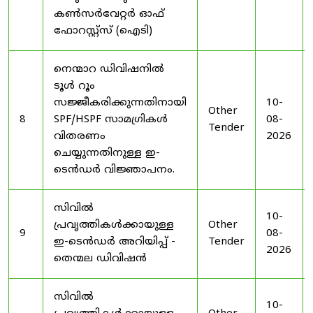
കൺസർവേറ്റർ ഓഫ്
ഫോറസ്റ്റ്സ് (ഐടി)
നെന്മാറ ഡിവിഷനിൽ
ടൂൾ റൂം
സജ്ജീകരിക്കുന്നതിനായി
10-
Other
8
SPF/HSPF സാമഗ്രികൾ
08-
Tender
വിതരണം
2026
ചെയ്യുന്നതിനുള്ള ഇ-
ടെൻഡർ വിജ്ഞാപനം.
സിവിൽ
10-
പ്രവൃത്തികൾക്കായുള്ള
Other
9
08-
ഇ-ടെൻഡർ അറിയിപ്പ് -
Tender
2026
തെന്മല ഡിവിഷൻ
സിവിൽ
10-