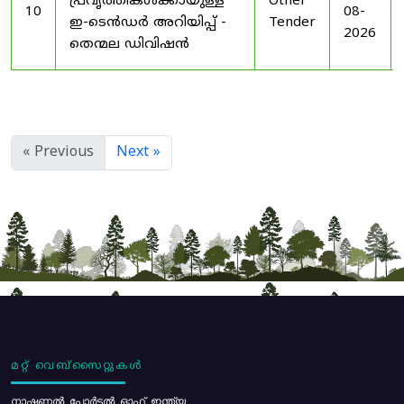
പ്രവൃത്തികൾക്കായുള്ള
Other
10
08-
ഇ-ടെൻഡർ അറിയിപ്പ് -
Tender
2026
തെന്മല ഡിവിഷൻ
« Previous
Next »
മറ്റ് വെബ്സൈറ്റുകൾ
നാഷണൽ പോർട്ടൽ ഓഫ് ഇന്ത്യ