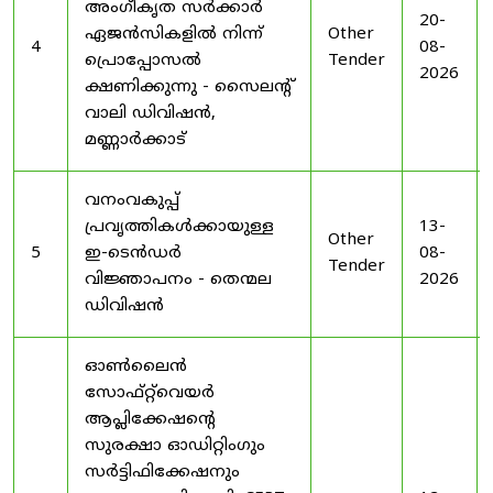
അംഗീകൃത സർക്കാർ
20-
ഏജൻസികളിൽ നിന്ന്
Other
4
08-
പ്രൊപ്പോസൽ
Tender
2026
ക്ഷണിക്കുന്നു - സൈലന്റ്
വാലി ഡിവിഷൻ,
മണ്ണാർക്കാട്
വനംവകുപ്പ്
പ്രവൃത്തികൾക്കായുള്ള
13-
Other
5
ഇ-ടെൻഡർ
08-
Tender
വിജ്ഞാപനം - തെന്മല
2026
ഡിവിഷൻ
ഓൺലൈൻ
സോഫ്റ്റ്‌വെയർ
ആപ്ലിക്കേഷന്റെ
സുരക്ഷാ ഓഡിറ്റിംഗും
സർട്ടിഫിക്കേഷനും