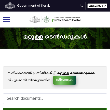
Government of Kerala
മറ്റുള്ള ടെൻഡറുകൾ
സമീപകാലത്ത് പ്രസിദ്ധീകരിച്ച്
മറ്റുള്ള ടെൻഡറുകൾ
.
തിരയുക
വിപുലമായി തിരയുന്നതിന്