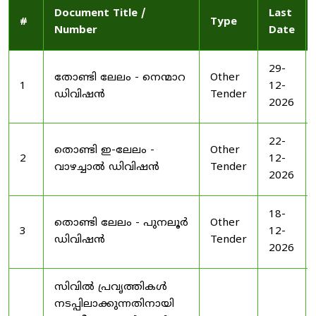
Document Title /
Last
#
Type
Number
Date
29-
തോണ്ടി ലേലം - നെന്മാറ
Other
1
12-
ഡിവിഷൻ
Tender
2026
22-
തൊണ്ടി ഇ-ലേലം -
Other
2
12-
വാഴച്ചാൽ ഡിവിഷൻ
Tender
2026
18-
തൊണ്ടി ലേലം - പുനലൂർ
Other
3
12-
ഡിവിഷൻ
Tender
2026
സിവിൽ പ്രവൃത്തികൾ
നടപ്പിലാക്കുന്നതിനായി