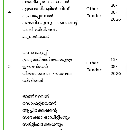
അംഗീകൃത സർക്കാർ
20-
ഏജൻസികളിൽ നിന്ന്
Other
4
08-
പ്രൊപ്പോസൽ
Tender
2026
ക്ഷണിക്കുന്നു - സൈലന്റ്
വാലി ഡിവിഷൻ,
മണ്ണാർക്കാട്
വനംവകുപ്പ്
പ്രവൃത്തികൾക്കായുള്ള
13-
Other
5
ഇ-ടെൻഡർ
08-
Tender
വിജ്ഞാപനം - തെന്മല
2026
ഡിവിഷൻ
ഓൺലൈൻ
സോഫ്റ്റ്‌വെയർ
ആപ്ലിക്കേഷന്റെ
സുരക്ഷാ ഓഡിറ്റിംഗും
സർട്ടിഫിക്കേഷനും