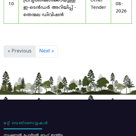
പ്രവൃത്തികൾക്കായുള്ള
Other
10
08-
ഇ-ടെൻഡർ അറിയിപ്പ് -
Tender
2026
തെന്മല ഡിവിഷൻ
« Previous
Next »
മറ്റ് വെബ്സൈറ്റുകൾ
നാഷണൽ പോർട്ടൽ ഓഫ് ഇന്ത്യ