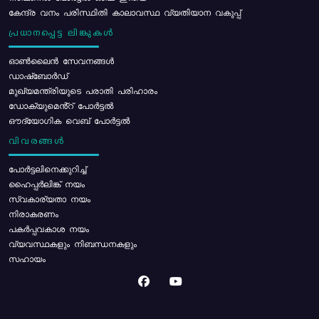
കേന്ദ്ര വനം പരിസ്ഥിതി കാലാവസ്ഥ വ്യതിയാന വകുപ്പ്
പ്രധാനപ്പെട്ട ലിങ്കുകൾ
ഓൺലൈൻ സേവനങ്ങൾ
ഡാഷ്ബോർഡ്
മുഖ്യമന്ത്രിയുടെ പരാതി പരിഹാരം
ഡോക്യുമെൻ്റ് പോർട്ടൽ
ഔദ്യോഗിക വെബ് പോർട്ടൽ
വിവരങ്ങൾ
പോര്‍ട്ടലിനെക്കുറിച്ച്
ഹൈപ്പർലിങ്ക് നയം
സ്വകാര്യതാ നയം
നിരാകരണം
പകർപ്പവകാശ നയം
വ്യവസ്ഥകളും നിബന്ധനകളും
സഹായം