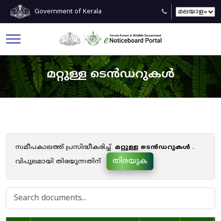
Government of Kerala
മറ്റുള്ള ടെൻഡറുകൾ
സമീപകാലത്ത് പ്രസിദ്ധീകരിച്ച്
മറ്റുള്ള ടെൻഡറുകൾ
.
തിരയുക
വിപുലമായി തിരയുന്നതിന്