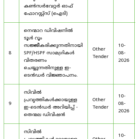
കൺസർവേറ്റർ ഓഫ്
ഫോറസ്റ്റ്സ് (ഐടി)
നെന്മാറ ഡിവിഷനിൽ
ടൂൾ റൂം
സജ്ജീകരിക്കുന്നതിനായി
10-
Other
8
SPF/HSPF സാമഗ്രികൾ
08-
Tender
വിതരണം
2026
ചെയ്യുന്നതിനുള്ള ഇ-
ടെൻഡർ വിജ്ഞാപനം.
സിവിൽ
10-
പ്രവൃത്തികൾക്കായുള്ള
Other
9
08-
ഇ-ടെൻഡർ അറിയിപ്പ് -
Tender
2026
തെന്മല ഡിവിഷൻ
സിവിൽ
10-