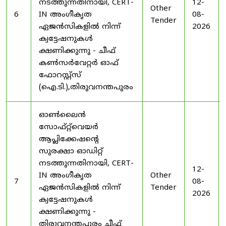
നടത്തുന്നതിനായി, CERT-
12-
Other
6
IN അംഗീകൃത
08-
Tender
ഏജൻസികളിൽ നിന്ന്
2026
ക്വട്ടേഷനുകൾ
ക്ഷണിക്കുന്നു - ചീഫ്
കൺസർവേറ്റർ ഓഫ്
ഫോറസ്റ്റ്സ്
(ഐ.ടി.),തിരുവനന്തപുരം
ഓൺലൈൻ
സോഫ്റ്റ്‌വെയർ
ആപ്ലിക്കേഷന്റെ
സുരക്ഷാ ഓഡിറ്റ്
നടത്തുന്നതിനായി, CERT-
12-
IN അംഗീകൃത
Other
7
08-
ഏജൻസികളിൽ നിന്ന്
Tender
2026
ക്വട്ടേഷനുകൾ
ക്ഷണിക്കുന്നു -
തിരുവനന്തപുരം ചീഫ്