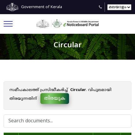
Government of Kerala
Circular
സമീപകാലത്ത് പ്രസിദ്ധീകരിച്ച്
Circular
. വിപുലമായി
തിരയുക
തിരയുന്നതിന്