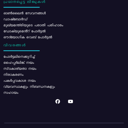
പ്രധാനപ്പെട്ട ലിങ്കുകൾ
ഓൺലൈൻ സേവനങ്ങൾ
ഡാഷ്ബോർഡ്
മുഖ്യമന്ത്രിയുടെ പരാതി പരിഹാരം
ഡോക്യുമെൻ്റ് പോർട്ടൽ
ഔദ്യോഗിക വെബ് പോർട്ടൽ
വിവരങ്ങൾ
പോര്‍ട്ടലിനെക്കുറിച്ച്
ഹൈപ്പർലിങ്ക് നയം
സ്വകാര്യതാ നയം
നിരാകരണം
പകർപ്പവകാശ നയം
വ്യവസ്ഥകളും നിബന്ധനകളും
സഹായം