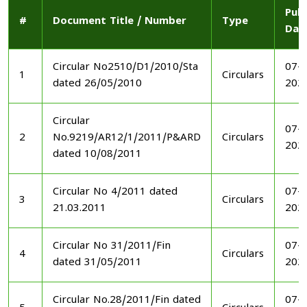
Publ
#
Document Title / Number
Type
Dat
Circular No2510/D1/2010/Sta
07-1
1
Circulars
dated 26/05/2010
202
Circular
07-1
2
No.9219/AR12/1/2011/P&ARD
Circulars
202
dated 10/08/2011
Circular No 4/2011 dated
07-1
3
Circulars
21.03.2011
202
Circular No 31/2011/Fin
07-1
4
Circulars
dated 31/05/2011
202
Circular No.28/2011/Fin dated
07-1