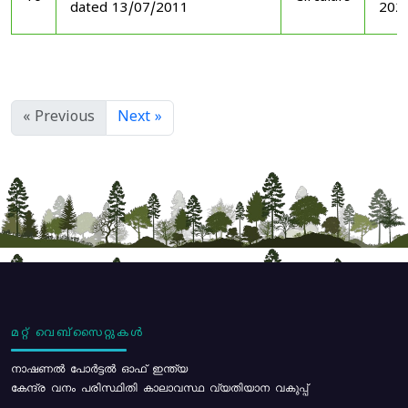
dated 13/07/2011
202
« Previous
Next »
മറ്റ് വെബ്സൈറ്റുകൾ
നാഷണൽ പോർട്ടൽ ഓഫ് ഇന്ത്യ
കേന്ദ്ര വനം പരിസ്ഥിതി കാലാവസ്ഥ വ്യതിയാന വകുപ്പ്