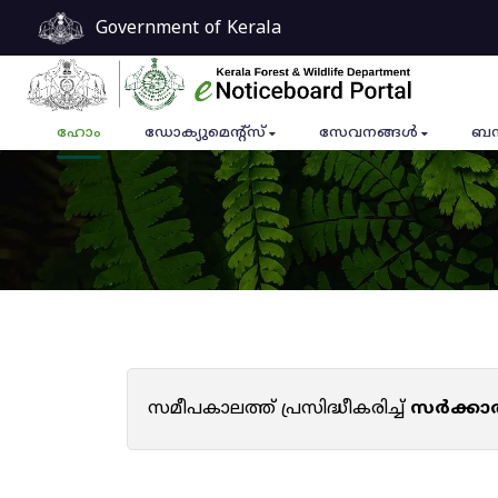
Government of Kerala
ഹോം
ഡോക്യുമെൻ്റ്സ്
സേവനങ്ങൾ
ബന
സമീപകാലത്ത് പ്രസിദ്ധീകരിച്ച്
സർക്കാ