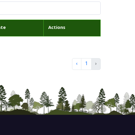
ate
Actions
‹
1
›