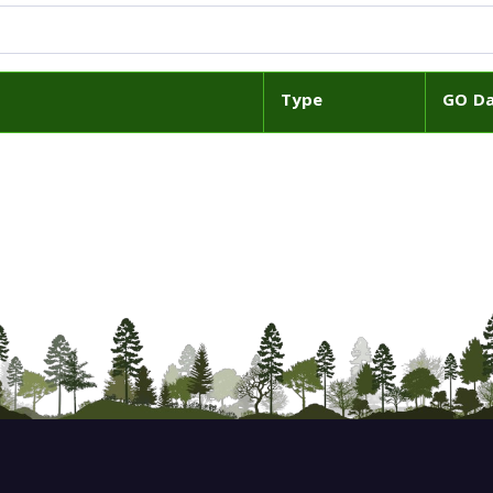
Type
GO D