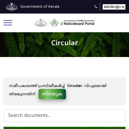
Government of Kerala
Circular
സമീപകാലത്ത് പ്രസിദ്ധീകരിച്ച്
Circular
. വിപുലമായി
തിരയുക
തിരയുന്നതിന്