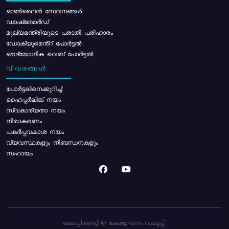
ഓൺലൈൻ സേവനങ്ങൾ
ഡാഷ്ബോർഡ്
മുഖ്യമന്ത്രിയുടെ പരാതി പരിഹാരം
ഡോക്യുമെൻ്റ് പോർട്ടൽ
ഔദ്യോഗിക വെബ് പോർട്ടൽ
വിവരങ്ങൾ
പോര്‍ട്ടലിനെക്കുറിച്ച്
ഹൈപ്പർലിങ്ക് നയം
സ്വകാര്യതാ നയം
നിരാകരണം
പകർപ്പവകാശ നയം
വ്യവസ്ഥകളും നിബന്ധനകളും
സഹായം
കോപ്പിറൈറ്റ് @ കേരള വനം വകുപ്പ്.