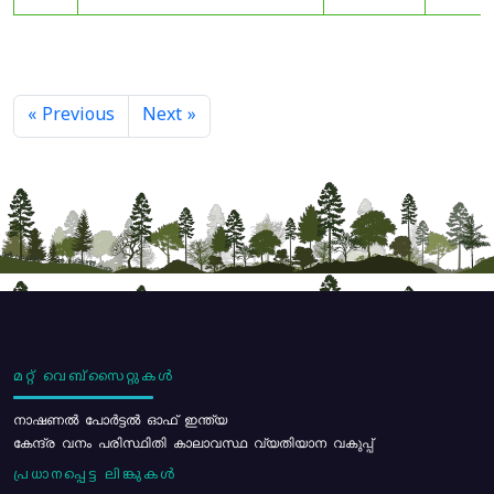
« Previous
Next »
മറ്റ് വെബ്സൈറ്റുകൾ
നാഷണൽ പോർട്ടൽ ഓഫ് ഇന്ത്യ
കേന്ദ്ര വനം പരിസ്ഥിതി കാലാവസ്ഥ വ്യതിയാന വകുപ്പ്
പ്രധാനപ്പെട്ട ലിങ്കുകൾ