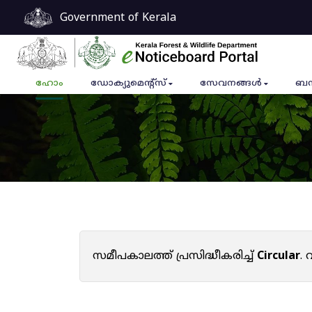
Government of Kerala
ഹോം
ഡോക്യുമെൻ്റ്സ്
സേവനങ്ങൾ
ബന
സമീപകാലത്ത് പ്രസിദ്ധീകരിച്ച്
Circular
.