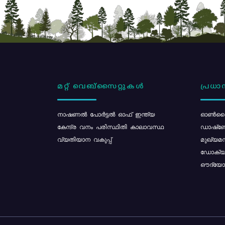
മറ്റ് വെബ്സൈറ്റുകൾ
പ്രധാന
നാഷണൽ പോർട്ടൽ ഓഫ് ഇന്ത്യ
ഓൺലൈ
കേന്ദ്ര വനം പരിസ്ഥിതി കാലാവസ്ഥ
ഡാഷ്ബ
വ്യതിയാന വകുപ്പ്
മുഖ്യമന
ഡോക്യു
ഔദ്യോഗ