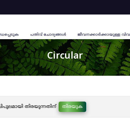
്ധപ്പെടുക
പതിവ് ചോദ്യങ്ങൾ
ജീവനക്കാര്‍ക്കായുള്ള വിവ
Circular
 വിപുലമായി തിരയുന്നതിന്
തിരയുക