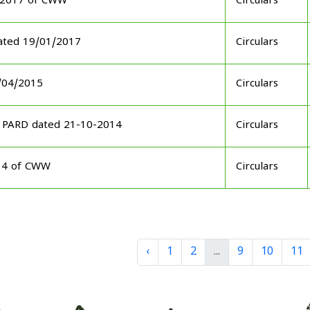
3-2017 of CWW
Circulars
ated 19/01/2017
Circulars
7/04/2015
Circulars
3 PARD dated 21-10-2014
Circulars
014 of CWW
Circulars
‹
1
2
...
9
10
11