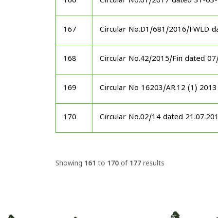
166
Circular No.01/2017 dated 31-0
167
Circular No.D1/681/2016/FWLD d
168
Circular No.42/2015/Fin dated 0
169
Circular No 16203/AR.12 (1) 201
170
Circular No.02/14 dated 21.07.2
Showing
161
to
170
of
177
results