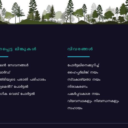
പ്പെട്ട ലിങ്കുകൾ
വിവരങ്ങൾ
ൻ സേവനങ്ങൾ
പോര്‍ട്ടലിനെക്കുറിച്ച്
ോർഡ്
ഹൈപ്പർലിങ്ക് നയം
്ത്രിയുടെ പരാതി പരിഹാരം
സ്വകാര്യതാ നയം
മെൻ്റ് പോർട്ടൽ
നിരാകരണം
ിക വെബ് പോർട്ടൽ
പകർപ്പവകാശ നയം
വ്യവസ്ഥകളും നിബന്ധനകളും
സഹായം