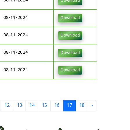
08-11-2024
Download
08-11-2024
Download
08-11-2024
Download
08-11-2024
Download
08-11-2024
Download
12
13
14
15
16
17
18
›