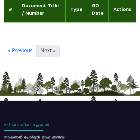
Document Title
GO
#
Type
Actions
/ Number
Date
« Previous
Next »
മറ്റ് വെബ്സൈറ്റുകൾ
നാഷണൽ പോർട്ടൽ ഓഫ് ഇന്ത്യ