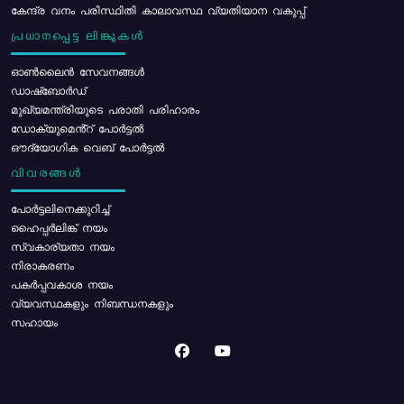
കേന്ദ്ര വനം പരിസ്ഥിതി കാലാവസ്ഥ വ്യതിയാന വകുപ്പ്
പ്രധാനപ്പെട്ട ലിങ്കുകൾ
ഓൺലൈൻ സേവനങ്ങൾ
ഡാഷ്ബോർഡ്
മുഖ്യമന്ത്രിയുടെ പരാതി പരിഹാരം
ഡോക്യുമെൻ്റ് പോർട്ടൽ
ഔദ്യോഗിക വെബ് പോർട്ടൽ
വിവരങ്ങൾ
പോര്‍ട്ടലിനെക്കുറിച്ച്
ഹൈപ്പർലിങ്ക് നയം
സ്വകാര്യതാ നയം
നിരാകരണം
പകർപ്പവകാശ നയം
വ്യവസ്ഥകളും നിബന്ധനകളും
സഹായം