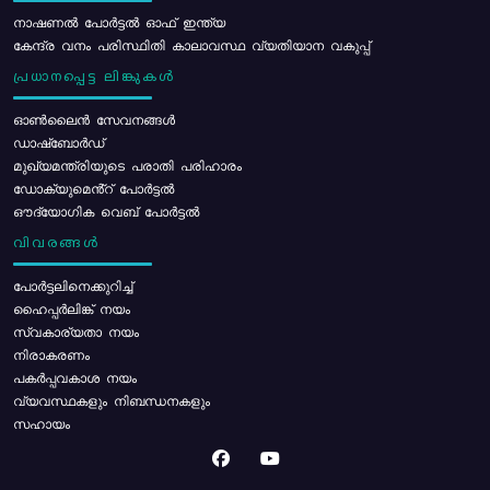
നാഷണൽ പോർട്ടൽ ഓഫ് ഇന്ത്യ
കേന്ദ്ര വനം പരിസ്ഥിതി കാലാവസ്ഥ വ്യതിയാന വകുപ്പ്
പ്രധാനപ്പെട്ട ലിങ്കുകൾ
ഓൺലൈൻ സേവനങ്ങൾ
ഡാഷ്ബോർഡ്
മുഖ്യമന്ത്രിയുടെ പരാതി പരിഹാരം
ഡോക്യുമെൻ്റ് പോർട്ടൽ
ഔദ്യോഗിക വെബ് പോർട്ടൽ
വിവരങ്ങൾ
പോര്‍ട്ടലിനെക്കുറിച്ച്
ഹൈപ്പർലിങ്ക് നയം
സ്വകാര്യതാ നയം
നിരാകരണം
പകർപ്പവകാശ നയം
വ്യവസ്ഥകളും നിബന്ധനകളും
സഹായം