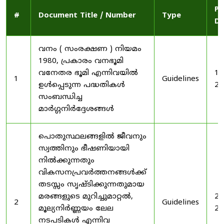
Pu
#
Document Title / Number
Type
Da
വനം ( സംരക്ഷണ ) നിയമം
1980, പ്രകാരം വനഭൂമി
വനേതര ഭൂമി എന്നിവയിൽ
19
1
Guidelines
ഉൾപ്പെടുന്ന പദ്ധതികൾ
20
സംബന്ധിച്ച
മാർഗ്ഗനിർദ്ദേശങ്ങൾ
പൊതുസ്ഥലങ്ങളിൽ ജീവനും
സ്വത്തിനും ഭീഷണിയായി
നിൽക്കുന്നതും
വികസനപ്രവർത്തനങ്ങൾക്ക്
തടസ്സം സൃഷ്ടിക്കുന്നതുമായ
മരങ്ങളുടെ മുറിച്ചുമാറ്റൽ,
20
2
Guidelines
മൂല്യനിർണ്ണയം ലേല
20
നടപടികൾ എന്നിവ