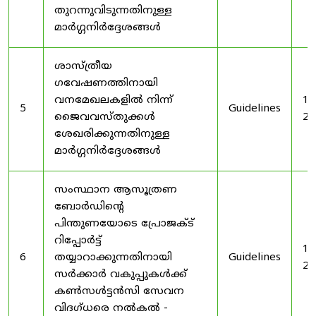
തുറന്നുവിടുന്നതിനുള്ള
മാർഗ്ഗനിർദ്ദേശങ്ങൾ
ശാസ്ത്രീയ
ഗവേഷണത്തിനായി
വനമേഖലകളിൽ നിന്ന്
19
5
Guidelines
ജൈവവസ്തുക്കൾ
20
ശേഖരിക്കുന്നതിനുള്ള
മാർഗ്ഗനിർദ്ദേശങ്ങൾ
സംസ്ഥാന ആസൂത്രണ
ബോർഡിൻ്റെ
പിന്തുണയോടെ പ്രോജക്ട്
റിപ്പോർട്ട്
19
6
തയ്യാറാക്കുന്നതിനായി
Guidelines
20
സർക്കാർ വകുപ്പുകൾക്ക്
കൺസൾട്ടൻസി സേവന
വിദഗ്ധരെ നൽകൽ -