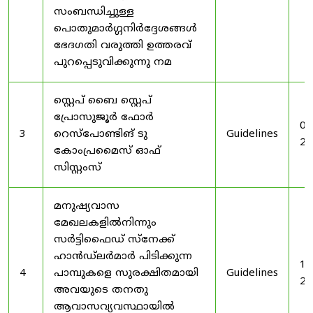
സംബന്ധിച്ചുള്ള
പൊതുമാർഗ്ഗനിർദ്ദേശങ്ങൾ
ഭേദഗതി വരുത്തി ഉത്തരവ്
പുറപ്പെടുവിക്കുന്നു നമ
സ്റ്റെപ് ബൈ സ്റ്റെപ്
പ്രോസുജൂർ ഫോർ
03
3
റെസ്‌പോണ്ടിങ് ടു
Guidelines
20
കോംപ്രമൈസ് ഓഫ്
സിസ്റ്റംസ്
മനുഷ്യവാസ
മേഖലകളിൽനിന്നും
സർട്ടിഫൈഡ് സ്നേക്ക്
ഹാൻഡ്‌ലർമാർ പിടിക്കുന്ന
19
4
പാമ്പുകളെ സുരക്ഷിതമായി
Guidelines
20
അവയുടെ തനതു
ആവാസവ്യവസ്ഥായിൽ